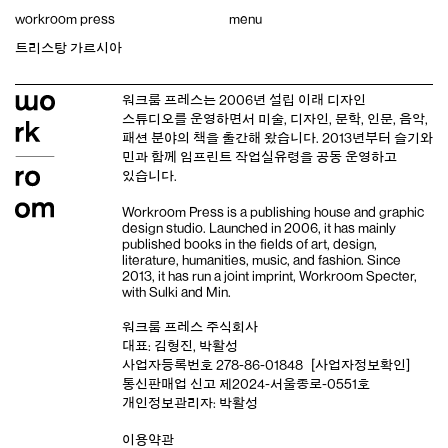
Skip
workroom press
menu
to
content
트리스탕 가르시아
워크룸 프레스는 2006년 설립 이래
디자인
스튜디오
를 운영하면서 미술, 디자인, 문학, 인문, 음악,
패션 분야의 책을 출간해 왔습니다. 2013년부터
슬기와
민
과 함께 임프린트
작업실유령
을 공동 운영하고
있습니다.
Workroom Press is a publishing house and
graphic
design studio
. Launched in 2006, it has mainly
published books in the fields of art, design,
literature, humanities, music, and fashion. Since
2013, it has run a joint imprint,
Workroom Specter,
with
Sulki and Min
.
워크룸 프레스 주식회사
대표: 김형진, 박활성
사업자등록번호 278-86-01848
[사업자정보확인]
통신판매업 신고 제2024-서울종로-0551호
개인정보관리자: 박활성
이용약관