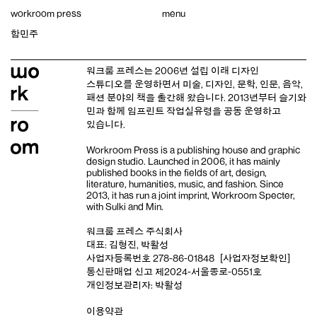
Skip
workroom press
menu
to
content
함민주
워크룸 프레스는 2006년 설립 이래
디자인
스튜디오
를 운영하면서 미술, 디자인, 문학, 인문, 음악,
패션 분야의 책을 출간해 왔습니다. 2013년부터
슬기와
민
과 함께 임프린트
작업실유령
을 공동 운영하고
있습니다.
Workroom Press is a publishing house and
graphic
design studio
. Launched in 2006, it has mainly
published books in the fields of art, design,
literature, humanities, music, and fashion. Since
2013, it has run a joint imprint,
Workroom Specter,
with
Sulki and Min
.
워크룸 프레스 주식회사
대표: 김형진, 박활성
사업자등록번호 278-86-01848
[사업자정보확인]
통신판매업 신고 제2024-서울종로-0551호
개인정보관리자: 박활성
이용약관