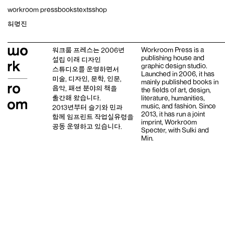
Skip
workroom press
books
texts
shop
to
content
허명진
Workroom Press is a
워크룸 프레스는 2006년
publishing house and
설립 이래
디자인
graphic design studio
.
스튜디오
를 운영하면서
Launched in 2006, it has
미술, 디자인, 문학, 인문,
mainly published books in
음악, 패션 분야의 책을
the fields of art, design,
출간해 왔습니다.
literature, humanities,
music, and fashion. Since
2013년부터
슬기와 민
과
2013, it has run a joint
함께 임프린트
작업실유령
을
imprint,
Workroom
공동 운영하고 있습니다.
Specter,
with
Sulki and
Min
.