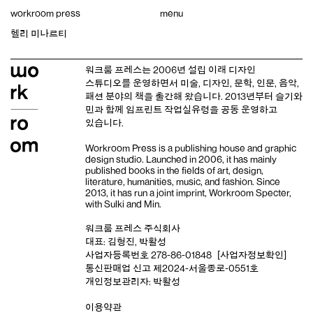
Skip
workroom press
menu
to
content
헬리 미나르티
워크룸 프레스는 2006년 설립 이래
디자인
스튜디오
를 운영하면서 미술, 디자인, 문학, 인문, 음악,
패션 분야의 책을 출간해 왔습니다. 2013년부터
슬기와
민
과 함께 임프린트
작업실유령
을 공동 운영하고
있습니다.
Workroom Press is a publishing house and
graphic
design studio
. Launched in 2006, it has mainly
published books in the fields of art, design,
literature, humanities, music, and fashion. Since
2013, it has run a joint imprint,
Workroom Specter,
with
Sulki and Min
.
워크룸 프레스 주식회사
대표: 김형진, 박활성
사업자등록번호 278-86-01848
[사업자정보확인]
통신판매업 신고 제2024-서울종로-0551호
개인정보관리자: 박활성
이용약관