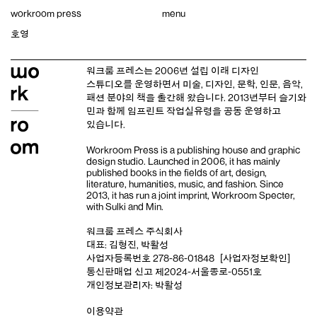
Skip
workroom press
menu
to
content
호영
워크룸 프레스는 2006년 설립 이래
디자인
스튜디오
를 운영하면서 미술, 디자인, 문학, 인문, 음악,
패션 분야의 책을 출간해 왔습니다. 2013년부터
슬기와
민
과 함께 임프린트
작업실유령
을 공동 운영하고
있습니다.
Workroom Press is a publishing house and
graphic
design studio
. Launched in 2006, it has mainly
published books in the fields of art, design,
literature, humanities, music, and fashion. Since
2013, it has run a joint imprint,
Workroom Specter,
with
Sulki and Min
.
워크룸 프레스 주식회사
대표: 김형진, 박활성
사업자등록번호 278-86-01848
[사업자정보확인]
통신판매업 신고 제2024-서울종로-0551호
개인정보관리자: 박활성
이용약관