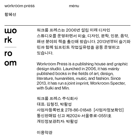
Skip
workroom press
menu
to
content
황혜선
워크룸 프레스는 2006년 설립 이래
디자인
스튜디오
를 운영하면서 미술, 디자인, 문학, 인문, 음악,
패션 분야의 책을 출간해 왔습니다. 2013년부터
슬기와
민
과 함께 임프린트
작업실유령
을 공동 운영하고
있습니다.
Workroom Press is a publishing house and
graphic
design studio
. Launched in 2006, it has mainly
published books in the fields of art, design,
literature, humanities, music, and fashion. Since
2013, it has run a joint imprint,
Workroom Specter,
with
Sulki and Min
.
워크룸 프레스 주식회사
대표: 김형진, 박활성
사업자등록번호 278-86-01848
[사업자정보확인]
통신판매업 신고 제2024-서울종로-0551호
개인정보관리자: 박활성
이용약관