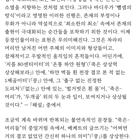
소멸을 지향하는 것처럼 보인다. 그러나 바디우가 ‘뺄셈의
방식’이라고 명명한 이러한 진행은, 존재의 부정이나
무화가 아니라 역설적으로 ‘최소한의 최소’ 속에서 존재의
출현이 극대화되는 순간들을 포착하기 위한 것이다. 이제
등장인물이라는 표현은 무의미해진다. 그것은 차라리
머리만 남겨진 어떤 주체의 이미지와 형상들이고,
잠재적이고 우발적인 움직임의 흔적들이다. 어딘가에,
‘지름 80센티미터’의 ‘온통 하얀 원형’(「죽은 상상력
상상해보라」) 안에, ‘하얀 벽들 흰 천장 결코 본 적 없는
1제곱미터’(「쿵」) 안에, 그 ‘출구 없는 진정한
도피처’(「없는」) 안에 있는, ‘벌거벗은 흰 몸’이, ‘죽은-
머리’가, ‘두개골’ 위의 두 눈과 입이, 보여지거나 상상될
것이다.” — 「해설」 중에서
조금씩 계속 바뀌며 반복되는 불연속적인 문장들. “죽은-
머리들”의 중얼거림 속에서, 베케트의 글쓰기는 “어쩌면
거의 결코 없었던 간신히 하나의 의미”(「쿵」)를 상상한다.