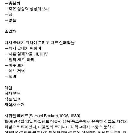
—충분히
—죽은 상상력 상상해보라
—쿵
—없는
소멸자
다시 끝내기 위하여 그리고 다른 실패작들
—다시 끝내기 위하여
—다른 실패작들 I, II, III, IV
—멀리 새 한 마리
—마주 보기
—어느 저녁
—절벽
해설
작가 연보
작품 연표
저역자 소개
사뮈엘 베케트(Samuel Beckett, 1906–1989)
1906년 4월 13일 아일랜드 더블린 남쪽 폭스록에서 유복한 신교도 가정의
차남으로 태어났다. 더블린의 트리니티 대학교에서 프랑스 문학과
이탈리아문학을 공부하고 단테와 데카르트에 심취했던 베케트는 졸업 후