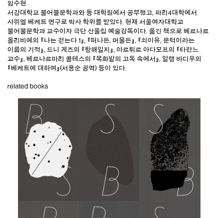
임수현
서강대학교 불어불문학과와 동 대학원에서 공부했고, 파리4대학에서
사뮈엘 베케트 연구로 박사 학위를 받았다. 현재 서울여자대학교
불어불문학과 교수이자 극단 산울림 예술감독이다. 옮긴 책으로 베르나르
올리비에의 『나는 걷는다 1』, 『떠나든, 머물든』, 『쇠이유, 문턱이라는
이름의 기적』, 드니 게즈의 『항해일지』, 아르튀르 아다모프의 『타란느
교수』, 베르나르마리 콜테스의 『목화밭의 고독 속에서』, 알랭 바디우의
『베케트에 대하여』(서용순 공역) 등이 있다.
related books