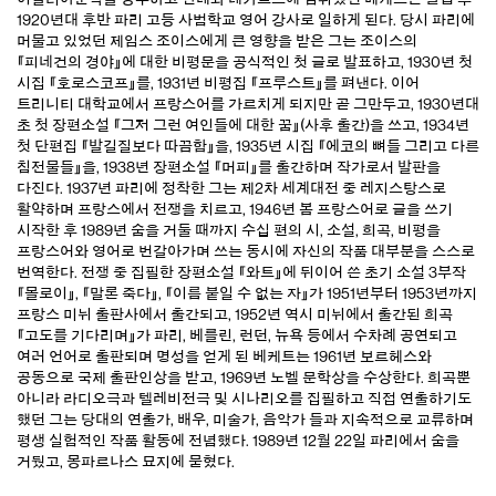
1920년대 후반 파리 고등 사범학교 영어 강사로 일하게 된다. 당시 파리에
머물고 있었던 제임스 조이스에게 큰 영향을 받은 그는 조이스의
『피네건의 경야』에 대한 비평문을 공식적인 첫 글로 발표하고, 1930년 첫
시집 『호로스코프』를, 1931년 비평집 『프루스트』를 펴낸다. 이어
트리니티 대학교에서 프랑스어를 가르치게 되지만 곧 그만두고, 1930년대
초 첫 장편소설 『그저 그런 여인들에 대한 꿈』(사후 출간)을 쓰고, 1934년
첫 단편집 『발길질보다 따끔함』을, 1935년 시집 『에코의 뼈들 그리고 다른
침전물들』을, 1938년 장편소설 『머피』를 출간하며 작가로서 발판을
다진다. 1937년 파리에 정착한 그는 제2차 세계대전 중 레지스탕스로
활약하며 프랑스에서 전쟁을 치르고, 1946년 봄 프랑스어로 글을 쓰기
시작한 후 1989년 숨을 거둘 때까지 수십 편의 시, 소설, 희곡, 비평을
프랑스어와 영어로 번갈아가며 쓰는 동시에 자신의 작품 대부분을 스스로
번역한다. 전쟁 중 집필한 장편소설 『와트』에 뒤이어 쓴 초기 소설 3부작
『몰로이』, 『말론 죽다』, 『이름 붙일 수 없는 자』가 1951년부터 1953년까지
프랑스 미뉘 출판사에서 출간되고, 1952년 역시 미뉘에서 출간된 희곡
『고도를 기다리며』가 파리, 베를린, 런던, 뉴욕 등에서 수차례 공연되고
여러 언어로 출판되며 명성을 얻게 된 베케트는 1961년 보르헤스와
공동으로 국제 출판인상을 받고, 1969년 노벨 문학상을 수상한다. 희곡뿐
아니라 라디오극과 텔레비전극 및 시나리오를 집필하고 직접 연출하기도
했던 그는 당대의 연출가, 배우, 미술가, 음악가 들과 지속적으로 교류하며
평생 실험적인 작품 활동에 전념했다. 1989년 12월 22일 파리에서 숨을
거뒀고, 몽파르나스 묘지에 묻혔다.