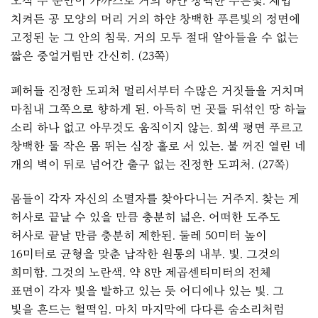
오직 두 눈만이 가까스로 거의 하얀 창백한 푸른빛. 제법
치켜든 공 모양의 머리 거의 하얀 창백한 푸른빛의 정면에
고정된 눈 그 안의 침묵. 거의 모두 절대 알아들을 수 없는
짧은 중얼거림만 간신히. (23쪽)
폐허들 진정한 도피처 멀리서부터 수많은 거짓들을 거치며
마침내 그쪽으로 향하게 된. 아득히 먼 곳들 뒤섞인 땅 하늘
소리 하나 없고 아무것도 움직이지 않는. 회색 평면 푸르고
창백한 둘 작은 몸 뛰는 심장 홀로 서 있는. 불 꺼진 열린 네
개의 벽이 뒤로 넘어간 출구 없는 진정한 도피처. (27쪽)
몸들이 각자 자신의 소멸자를 찾아다니는 거주지. 찾는 게
허사로 끝날 수 있을 만큼 충분히 넓은. 어떠한 도주도
허사로 끝날 만큼 충분히 제한된. 둘레 50미터 높이
16미터로 균형을 맞춘 납작한 원통의 내부. 빛. 그것의
희미함. 그것의 노란색. 약 8만 제곱센티미터의 전체
표면이 각자 빛을 발하고 있는 듯 어디에나 있는 빛. 그
빛을 흔드는 헐떡임. 마치 마지막에 다다른 숨소리처럼