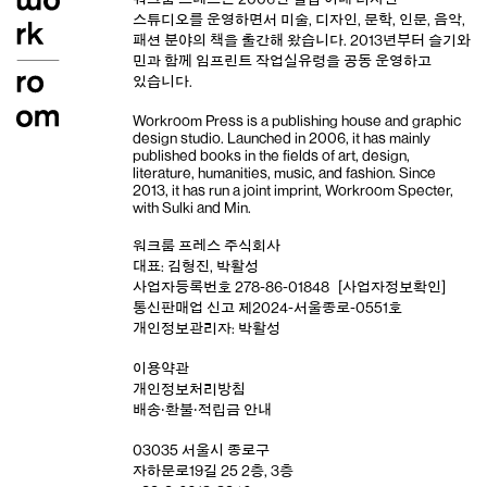
스튜디오
를 운영하면서 미술, 디자인, 문학, 인문, 음악,
패션 분야의 책을 출간해 왔습니다. 2013년부터
슬기와
민
과 함께 임프린트
작업실유령
을 공동 운영하고
있습니다.
Workroom Press is a publishing house and
graphic
design studio
. Launched in 2006, it has mainly
published books in the fields of art, design,
literature, humanities, music, and fashion. Since
2013, it has run a joint imprint,
Workroom Specter,
with
Sulki and Min
.
워크룸 프레스 주식회사
대표: 김형진, 박활성
사업자등록번호 278-86-01848
[사업자정보확인]
통신판매업 신고 제2024-서울종로-0551호
개인정보관리자: 박활성
이용약관
개인정보처리방침
배송‧환불‧적립금 안내
03035 서울시 종로구
자하문로19길 25 2층, 3층