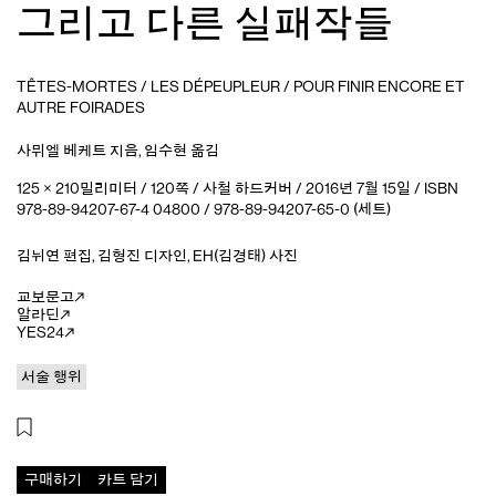
그리고 다른 실패작들
TÊTES-MORTES / LES DÉPEUPLEUR / POUR FINIR ENCORE ET
AUTRE FOIRADES
사뮈엘 베케트
지음
,
임수현
옮김
125 × 210밀리미터 / 120쪽 / 사철 하드커버 / 2016년 7월 15일 / ISBN
978-89-94207-67-4 04800 / 978-89-94207-65-0 (세트)
김뉘연
편집
,
김형진
디자인
,
EH(김경태)
사진
교보문고
알라딘
YES24
서술 행위
구매하기
카트 담기