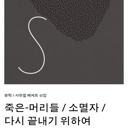
문학
/
사뮈엘 베케트 선집
죽은-머리들 / 소멸자 /
다시 끝내기 위하여