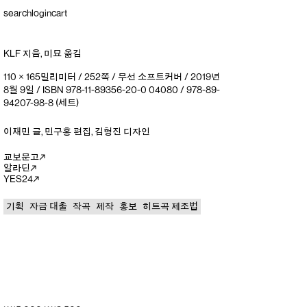
search
login
cart
KLF
지음
,
미묘
옮김
110 × 165밀리미터 / 252쪽 / 무선 소프트커버 / 2019년
8월 9일 / ISBN 978-11-89356-20-0 04080 / 978-89-
94207-98-8 (세트)
이재민
글
,
민구홍
편집
,
김형진
디자인
교보문고
알라딘
YES24
기획
자금 대출
작곡
제작
홍보
히트곡 제조법