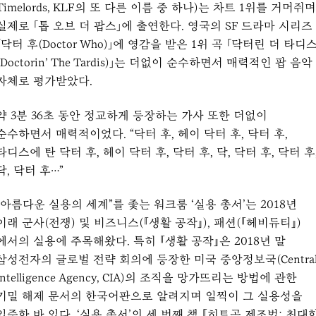
Timelords, KLF의 또 다른 이름 중 하나)는 차트 1위를 거머쥐며
실제로 「톱 오브 더 팝스」에 출연한다. 영국의 SF 드라마 시리즈
「닥터 후(Doctor Who)」에 영감을 받은 1위 곡 「닥터린 더 타디
(Doctorin’ The Tardis)」는 더없이 순수하면서 매력적인 팝 음악
자체로 평가받았다.
약 3분 36초 동안 정교하게 등장하는 가사 또한 더없이
순수하면서 매력적이었다. “닥터 후, 헤이 닥터 후, 닥터 후,
타디스에 탄 닥터 후, 헤이 닥터 후, 닥터 후, 닥, 닥터 후, 닥터 후
닥, 닥터 후…”
“아름다운 실용의 세계”를 좇는 워크룸 ‘실용 총서’는 2018년
이래 군사(전쟁) 및 비즈니스(『생활 공작』), 패션(『헤비듀티』)
에서의 실용에 주목해왔다. 특히 『생활 공작』은 2018년 말
삼성전자의 글로벌 전략 회의에 등장한 미국 중앙정보국(Centra
Intelligence Agency, CIA)의 조직을 망가뜨리는 방법에 관한
기밀 해제 문서의 한국어판으로 알려지며 일찍이 그 실용성을
입증한 바 있다. ‘실용 총서’의 세 번째 책 『히트곡 제조법: 최대