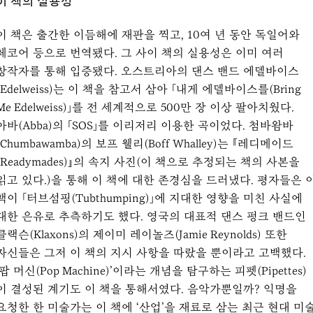
이 책의 실용성
이 책은 출간한 이듬해에 재판을 찍고, 10여 년 동안 독일어와
체코어 등으로 번역됐다. 그 사이 책의 실용성은 이미 여러
창작자를 통해 입증됐다. 오스트리아의 댄스 밴드 에델바이스
(Edelweiss)는 이 책을 참고서 삼아 「내게 에델바이스를(Bring
Me Edelweiss)」를 전 세계적으로 500만 장 이상 팔아치웠다.
아바(Abba)의 「SOS」를 이리저리 이용한 곡이었다. 첨바왐바
(Chumbawamba)의 보프 웰리(Boff Whalley)는 『레디메이드
(Readymades)』의 속지 사진(이 책으로 추정되는 책의 사본을
읽고 있다.)을 통해 이 책에 대한 존경심을 드러냈다. 평자들은 
책이 「터브섬핑(Tubthumping)」에 지대한 영향을 미친 사실에
대한 은유로 추측하기도 했다. 영국의 대표적 댄스 펑크 밴드인
클랙슨(Klaxons)의 제이미 레이놀즈(Jamie Reynolds) 또한
자신들은 그저 이 책의 지시 사항을 따랐을 뿐이라고 고백했다.
‘팝 머신(Pop Machine)’이라는 개념을 탐구하는 피펫(Pipettes)
이 결성된 계기도 이 책을 통해서였다. 음악가뿐일까? 익명을
요청한 한 미술가는 이 책에 ‘산업’을 재료로 삼는 최근 현대 미