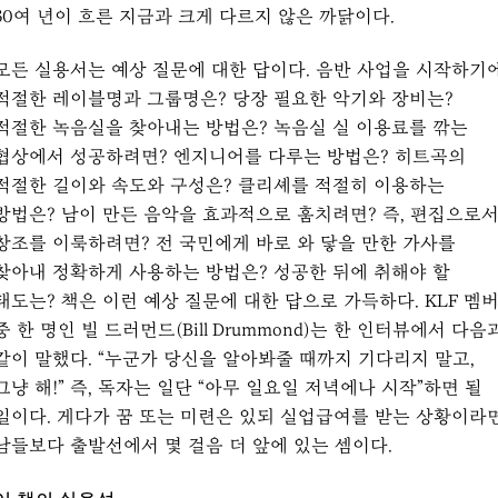
30여 년이 흐른 지금과 크게 다르지 않은 까닭이다.
모든 실용서는 예상 질문에 대한 답이다. 음반 사업을 시작하기
적절한 레이블명과 그룹명은? 당장 필요한 악기와 장비는?
적절한 녹음실을 찾아내는 방법은? 녹음실 실 이용료를 깎는
협상에서 성공하려면? 엔지니어를 다루는 방법은? 히트곡의
적절한 길이와 속도와 구성은? 클리셰를 적절히 이용하는
방법은? 남이 만든 음악을 효과적으로 훔치려면? 즉, 편집으로
창조를 이룩하려면? 전 국민에게 바로 와 닿을 만한 가사를
찾아내 정확하게 사용하는 방법은? 성공한 뒤에 취해야 할
태도는? 책은 이런 예상 질문에 대한 답으로 가득하다. KLF 멤
중 한 명인 빌 드러먼드(Bill Drummond)는 한 인터뷰에서 다음
같이 말했다. “누군가 당신을 알아봐줄 때까지 기다리지 말고,
그냥 해!” 즉, 독자는 일단 “아무 일요일 저녁에나 시작”하면 될
일이다. 게다가 꿈 또는 미련은 있되 실업급여를 받는 상황이라
남들보다 출발선에서 몇 걸음 더 앞에 있는 셈이다.