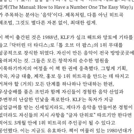
쉽게(The Manual: How to Have a Number One The Easy Way)』
가 주목하는 분야는 ‘음악’이다. 제목처럼, 다름 아닌 히트곡
제조법, 그것도 별다른 자본 없이, 최대한 쉽게.
이 책이 출간된 것은 1988년, KLF가 실크 해트와 망토에 기타를
들고 「닥터린 더 타디스」로 「톱 오브 더 팝스」의 1위 무대를
성공적으로 장식한 뒤였다. 자신이 만든 음악이 전국 방방곳곳
울려퍼지는 것. 그들은 모든 창작자의 순수한 염원을
이룩하기까지의 여정을 이 책 한 권에 응축했다. 그렇게 기획,
작곡, 자금 대출, 제작, 홍보 등 1위 히트곡을 만드는 데 따지고
거쳐야 할 (거의) 모든 단계를 하나하나 안내하는 한편,
우상숭배를 품은 조언과 함께 자신들이 경험한 음악 산업과
주변부의 난삽한 민낯을 폭로한다. KLF는 독자가 지금
실업급여를 받는 신세일지라도, 게다가 음악을 만들어본 경험이
없더라도 자신들의 지시 사항을 “글자 단위로” 따르기만 한다면
적어도 3개월 안에 1위 히트곡의 주인공이 될 수 있다고
공언했다. 이는 지금도 유효하다. 책이 머물러 있는 1980년대가