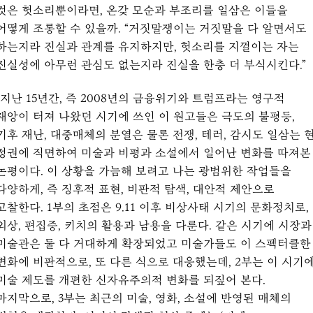
것은 헛소리뿐이라면, 온갖 모순과 부조리를 일삼은 이들을
어떻게 조롱할 수 있을까. “거짓말쟁이는 거짓말을 다 알면서도
하는지라 진실과 관계를 유지하지만, 헛소리를 지껄이는 자는
진실성에 아무런 관심도 없는지라 진실을 한층 더 부식시킨다.”
“지난 15년간, 즉 2008년의 금융위기와 트럼프라는 영구적
재앙이 터져 나왔던 시기에 쓰인 이 원고들은 극도의 불평등,
기후 재난, 대중매체의 분열은 물론 전쟁, 테러, 감시도 일삼는 
정권에 직면하여 미술과 비평과 소설에서 일어난 변화를 따져본
논평이다. 이 상황을 가늠해 보려고 나는 광범위한 작업들을
다양하게, 즉 징후적 표현, 비판적 탐색, 대안적 제안으로
고찰한다. 1부의 초점은 9.11 이후 비상사태 시기의 문화정치로,
외상, 편집증, 키치의 활용과 남용을 다룬다. 같은 시기에 시장과
미술관은 둘 다 거대하게 확장되었고 미술가들도 이 스펙터클한
변화에 비판적으로, 또 다른 식으로 대응했는데, 2부는 이 시기
미술 제도를 개편한 신자유주의적 변화를 되짚어 본다.
마지막으로, 3부는 최근의 미술, 영화, 소설에 반영된 매체의