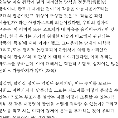
오늘날 미술 관람에 널리 퍼져있는 방식은 정동적(情動的)
방식이다. 칸트가 재개한 것이 ‘이 작품은 아름다운가?’라는
고대의 질문이었고, 뒤샹이 구성한 것은 ‘이 작품은 과연
예술인가?’라는 아방가르드의 의문이었다면, 우리의 일차적
규준은 ‘이 이미지 또는 오브제가 내 마음을 움직이는가?’인 것
같다. 한때 우리는 과거의 위대한 미술과 비교해서 판단되는
작품의 ‘특질’에 대해 이야기했고, 그다음에는 당대의 미학적
그리고/또는 정치적 논쟁들과의 관련성에 의해 평가되었던
작품의 ‘관심사’와 ‘비판성’에 대해 이야기했다면, 이제 우리는
파토스를 구하는데, 이에 대해서는 객관적 시험도, 심지어는 많
논의도 가능하지가 않다.(23쪽)
확실히, 탈진실 정치는 엄청난 문제지만, 이는 수치를 모르는
사회도 마찬가지다. 당혹감을 모르는 지도자를 어떻게 흠잡을 
있는가? 또는 부조리를 일삼는 자를 어떻게 조롱할 수 있는가?
위뷔 왕 같은 대통령의 망언을 어떻게 격파할 수 있는가? 그리고
분노를 먹고 사는 미디어 경제에 분노를 추가하는 것이 우리가
겨냥할 목표여야 하는가?(55쪽)