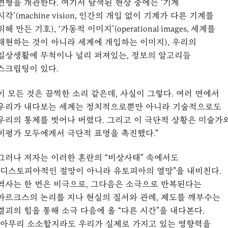
변형을 개관한다. 여기서 탐색된 현상 중에는 ‘기계
시각’(machine vision, 인간의 개입 없이 기계가 다른 기계를
위해 만든 기호), ‘가동적 이미지’(operational images, 세계를
재현하는 것이 아니라 세계에 개입하는 이미지), 우리의
일상생활에 무척이나 널리 퍼져있는, 정보의 알고리듬
스크립팅이 있다.
이 모든 것은 끔찍한 소리 같은데, 사실이 그렇다. 여러 면에서
우리가 내다보는 세계는 정치적으로뿐만 아니라 기술적으로도
우리의 통제를 벗어나 버렸다. 그리고 이 극단적 상황은 미술가
비평가 모두에게서 극단적 표명을 촉진했다.”
그러나 저자는 이러한 혼란의 “비상사태” 속에서도
“디스토피아적인 절망이 아니라 유토피아의 열망”을 내비친다.
역사는 한 번은 비극으로, 그다음은 소극으로 반복된다는
마르크스의 논리를 지나 현실의 질서와 관례, 제도를 깨부수는
결괴의 힘을 통해 소극 다음에 올 “다른 시간”을 내다본다.
“아무리 소소할지라도 우리가 실제로 가지고 있는 영향력을