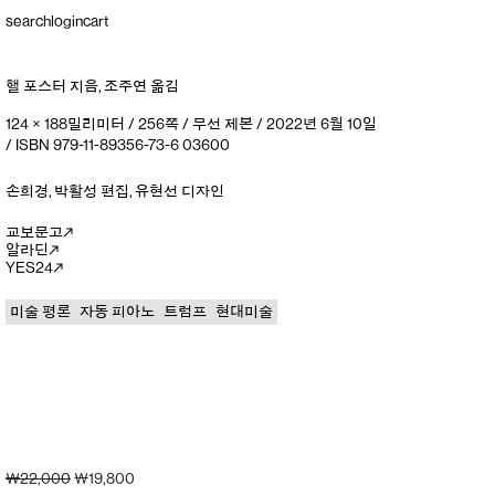
search
login
cart
핼 포스터
지음
,
조주연
옮김
124 × 188밀리미터 / 256쪽 / 무선 제본 / 2022년 6월 10일
/ ISBN 979-11-89356-73-6 03600
손희경
,
박활성
편집
,
유현선
디자인
교보문고
알라딘
YES24
미술 평론
자동 피아노
트럼프
현대미술
원래
현재
₩
22,000
₩
19,800