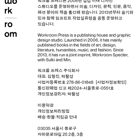
워크룸 프레스는 2006년 설립 이래
디자인
스튜디오
를 운영하면서 미술, 디자인, 문학, 인문, 음악,
패션 분야의 책을 출간해 왔습니다. 2013년부터
슬기와
민
과 함께 임프린트
작업실유령
을 공동 운영하고
있습니다.
Workroom Press is a publishing house and
graphic
design studio
. Launched in 2006, it has mainly
published books in the fields of art, design,
literature, humanities, music, and fashion. Since
2013, it has run a joint imprint,
Workroom Specter,
with
Sulki and Min
.
워크룸 프레스 주식회사
대표: 김형진, 박활성
사업자등록번호 278-86-01848
[사업자정보확인]
통신판매업 신고 제2024-서울종로-0551호
개인정보관리자: 박활성
이용약관
개인정보처리방침
배송‧환불‧적립금 안내
03035 서울시 종로구
자하문로19길 25 2층, 3층