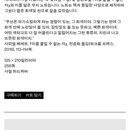
자』
와 이를 닮은 무지 노트입니다. 노트는 책과 동일한 사양으로 제작하되
그보다 옅은 회색빛 천으로 겉을 감쌌습니다.
“우선은 의기소침하게 하는 경향이 있는, 그 회색이야. 그렇기는 한데 그
회색 안에 노란빛이 좀 있어, 장밋빛도 좀 있는 듯하고, 예쁜 회색이네,
어떤 색하고도 다 잘 어울린다고 일컬어지는 그런 종류의, 지린내 나고
뜨뜻한 회색이지.”
사뮈엘 베케트,
『이름 붙일 수 없는 자』
, 전승화 옮김(워크룸 프레스,
2016), 113–114쪽.
125 × 210밀리미터
256쪽
사철 하드커버
구매하기
카트 담기