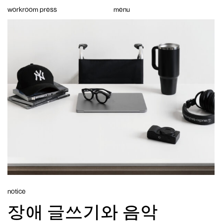
Skip
workroom press
menu
to
content
notice
장애 글쓰기와 음악