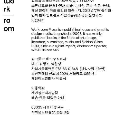
워크룸 프레스는 2006년 설립 이래
디자인
스튜디오
를 운영하면서 미술, 디자인, 문학, 인문, 음악,
패션 분야의 책을 출간해 왔습니다. 2013년부터
슬기와
민
과 함께 임프린트
작업실유령
을 공동 운영하고
있습니다.
Workroom Press is a publishing house and
graphic
design studio
. Launched in 2006, it has mainly
published books in the fields of art, design,
literature, humanities, music, and fashion. Since
2013, it has run a joint imprint,
Workroom Specter,
with
Sulki and Min
.
워크룸 프레스 주식회사
대표: 김형진, 박활성
사업자등록번호 278-86-01848
[사업자정보확인]
통신판매업 신고 제2024-서울종로-0551호
개인정보관리자: 박활성
이용약관
개인정보처리방침
배송‧환불‧적립금 안내
03035 서울시 종로구
자하문로19길 25 2층, 3층