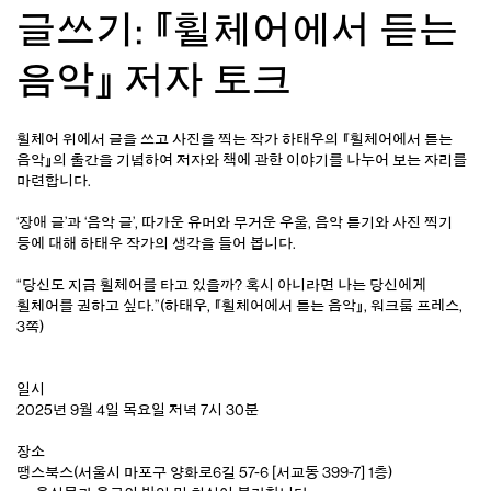
글쓰기: 『휠체어에서 듣는
음악』 저자 토크
휠체어 위에서 글을 쓰고 사진을 찍는 작가 하태우의
『휠체어에서 듣는
음악』
의 출간을 기념하여 저자와 책에 관한 이야기를 나누어 보는 자리를
마련합니다.
‘장애 글’과 ‘음악 글’, 따가운 유머와 무거운 우울, 음악 듣기와 사진 찍기
등에 대해 하태우 작가의 생각을 들어 봅니다.
“당신도 지금 휠체어를 타고 있을까? 혹시 아니라면 나는 당신에게
휠체어를 권하고 싶다.”(하태우,
『휠체어에서 듣는 음악』
, 워크룸 프레스,
3쪽)
일시
2025년 9월 4일 목요일 저녁 7시 30분
장소
땡스북스(서울시 마포구 양화로6길 57-6 [서교동 399-7] 1층)