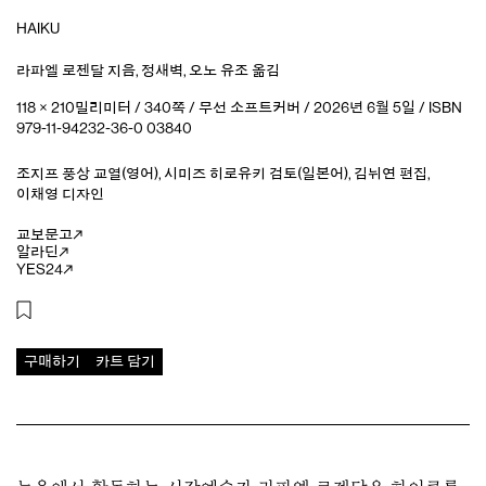
HAIKU
라파엘 로젠달
지음
,
정새벽
,
오노 유조
옮김
118 × 210밀리미터 / 340쪽 / 무선 소프트커버 / 2026년 6월 5일 / ISBN
979-11-94232-36-0 03840
조지프 풍상
교열(영어)
,
시미즈 히로유키
검토(일본어)
,
김뉘연
편집
,
이채영
디자인
교보문고
알라딘
YES24
구매하기
카트 담기