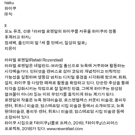
haiku
하이쿠
俳句
II
오노 유조, 산문 「라파엘 로젠달의 하이쿠를 자유율 하이쿠의 정통
후계라고 하자」
정새벽, 옮긴이의 말 「세 줄 안에서, 일상의 말로」
지은이
라파엘 로젠달(Rafaël Rozendaal)
라파엘 로젠달은 네덜란드-브라질 출신으로 뉴욕에 거주하며 활동하는
시각예술가다. 인터넷을 캔버스로 삼아 코딩의 개념적이고 미학적인
가능성을 실험하며 생동감 넘치는 디지털 풍경을 시각화해 왔으며, 회화,
설치, 하이쿠 등 다양한 매체로 활동을 확장하고 있다. 단순한 추상을 통해
지각을 강화시키는 작업으로 잘 알려진 만큼, 그에게 하이쿠는 완성된
결과물이 아니라 읽는 이의 무언가를 움직이게 하는 계기가 된다.
로젠달의 작품은 뉴욕 현대미술관, 로스앤젤레스 카운티 미술관, 퐁피두
센터, 휘트니 미술관, 암스테르담 시립 미술관 등에서 소개되었고, 뉴욕
현대미술관, 퐁피두 센터, 휘트니 미술관, 암스테르담 시립 미술관 등에
소장되어 있다.
하이쿠 시집으로 『하이쿠』(롤로 프레스, 2016), 『하이쿠』(스피어스
프로젝트, 2018)가 있다.
www.newrafael.com