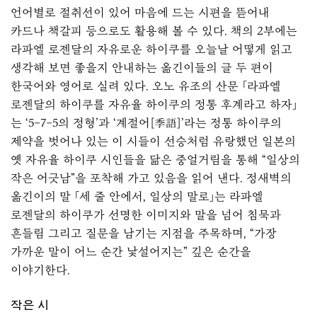
언어별로 절취선이 있어 마음에 드는 시편을 뜯어내
카드나 책갈피 등으로도 활용해 볼 수 있다. 책의 2부에는
라파엘 로젠달의 자유로운 하이쿠를 오늘날 어떻게 읽고
생각해 보면 좋을지 안내하는 옮긴이들의 글 두 편이
한국어와 영어로 실려 있다. 오노 유조의 산문 「라파엘
로젠달의 하이쿠를 자유율 하이쿠의 정통 후계라고 하자」
는 ‘5–7–5의 정형’과 ‘계절어[季語]’라는 정통 하이쿠의
제약을 벗어나 있는 이 시들이 선승처럼 유랑했던 일본의
옛 자유율 하이쿠 시인들을 닮은 중얼거림을 통해 “일상의
작은 어긋남”을 포착해 가고 있음을 읽어 낸다. 정새벽의
옮긴이의 말 「세 줄 안에서, 일상의 말로」는 라파엘
로젠달의 하이쿠가 선명한 이미지와 말을 넘어 침묵과
흔들림 그리고 질문을 남기는 지점을 주목하며, “가장
가까운 말이 어느 순간 낯설어지는” 깊은 순간을
이야기한다.
작은 시