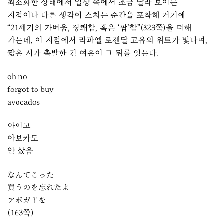
최소화한 상태에서 일상 속에서 조금 달라 보이는
지점이나 다른 생각이 스치는 순간을 포착해 거기에
“21세기의 가벼움, 경쾌함, 혹은 ‘팝’함”(323쪽)을 더해
가는데, 이 지점에서 라파엘 로젠달 고유의 위트가 빛나며,
짧은 시가 촉발한 긴 여운이 그 뒤를 잇는다.
oh no
forgot to buy
avocados
아이고
아보카도
안 샀음
なんてこった
買うのを忘れたよ
アボガドを
(163쪽)