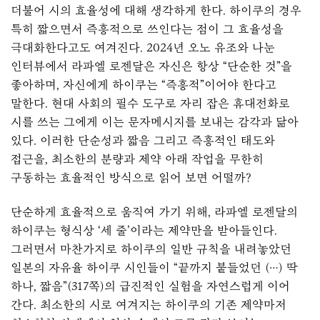
더불어 시의 효율성에 대해 생각하게 한다. 하이쿠의 경우
특히 짧으면서 즉흥적으로 쓰인다는 점이 그 효율성을
극대화한다고도 여겨진다.
2024년 오노 유조와 나눈
인터뷰
에서 라파엘 로젠달은 자신은 항상 “단순한 것”을
좋아하며, 자신에게 하이쿠는 “즉흥적”이어야 한다고
말한다. 현대 사회의 필수 도구로 자리 잡은 휴대전화로
시를 쓰는 그에게 이는 문자메시지를 보내는 감각과 닮아
있다. 이러한 단순성과 짧음 그리고 즉흥적인 태도와
접근을, 최소한의 분량과 제약 아래 작업을 무한히
구동하는 효율적인 방식으로 읽어 보면 어떨까?
단순하게 효율적으로 움직여 가기 위해, 라파엘 로젠달의
하이쿠는 형식상 ‘세 줄’이라는 제약만을 받아들인다.
그러면서 마찬가지로 하이쿠의 일반 규칙을 내려놓았던
일본의 자유율 하이쿠 시인들이 “끝까지 붙들었던 (…) 딱
하나, 짧음”(317쪽)의 급진적인 실험을 자연스럽게 이어
간다. 최소한의 시로 여겨지는 하이쿠의 기존 제약마저