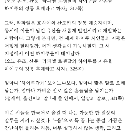
(오노 유조, 산문 「라파엘 로젠달의 하이쿠를 자유율
하이쿠의 정통 후계라고 하자」, 317쪽)
그래, 라파엘은 호사이와 산토카의 정통 계승자이며,
동시에 이들이 남긴 유산을 새롭게 발전시키고 개발하는
사람이다. 그렇게 본다면, 전 세계 하이쿠 시인들의 지평은
어떻게 달라질까. 어떤 생각들이 가능해질까. 그 새
지평에서 어떤 하이쿠들이 태어날까.
(오노 유조, 산문 「라파엘 로젠달의 하이쿠를 자유율
하이쿠의 정통 후계라고 하자」, 325쪽)
얼마나 ‘하이쿠답게’ 보이느냐보다, 얼마나 짧은 말로 오래
남는가. 얼마나 가벼운 말로 깊은 흔들림을 남기는가.
(정새벽, 옮긴이의 말 「세 줄 안에서, 일상의 말로」, 331쪽)
이런 시들을 한국어로 옮길 때 나는 가능한 한 일상의
말투를 지키고 싶었다. “–음”으로 툭 끝나는 종결, 가끔은
장난처럼 들리는 리듬, 너무 설명하지 않는 생략, 그리고