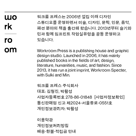
워크룸 프레스는 2006년 설립 이래
디자인
스튜디오
를 운영하면서 미술, 디자인, 문학, 인문, 음악,
패션 분야의 책을 출간해 왔습니다. 2013년부터
슬기와
민
과 함께 임프린트
작업실유령
을 공동 운영하고
있습니다.
Workroom Press is a publishing house and
graphic
design studio
. Launched in 2006, it has mainly
published books in the fields of art, design,
literature, humanities, music, and fashion. Since
2013, it has run a joint imprint,
Workroom Specter,
with
Sulki and Min
.
워크룸 프레스 주식회사
대표: 김형진, 박활성
사업자등록번호 278-86-01848
[사업자정보확인]
통신판매업 신고 제2024-서울종로-0551호
개인정보관리자: 박활성
이용약관
개인정보처리방침
배송‧환불‧적립금 안내