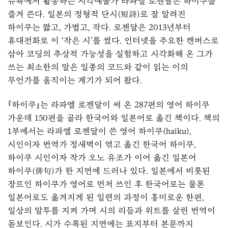
뉴욕에서 활동하는 시각예술가 라파엘 로젠달은 하이쿠를
즐겨 쓴다. 일본의 정형적 단시(短詩)로 잘 알려진
하이쿠는 짧고, 가볍고, 작다. 로젠달은 2013년부터
휴대전화로 이 ‘작은 시’를 썼다. 인터넷을 주요한 캔버스로
삼아 코딩의 추상적 가능성을 실험하고 시각화해 온 그가
쓰는 최소한의 말은 일종의 코드와 같이 읽는 이의
무언가를 움직이는 계기가 되어 왔다.
『하이쿠』는 라파엘 로젠달이 써 온 287편의 영어 하이쿠
가운데 150편을 골라 한국어와 일본어로 옮긴 책이다. 책의
1부에서는 라파엘 로젠달이 쓴 영어 하이쿠(haiku),
시인이자 번역가 정새벽이 엮고 옮긴 한국어 하이쿠,
하이쿠 시인이자 작가 오노 유조가 이어 옮긴 일본어
하이쿠(俳句)가 한 지면에 드러나 있다. 일본에서 비롯된
장르인 하이쿠가 영어로 먼저 쓰인 후 한국어로는 물론
일본어로도 옮겨지게 된 일련의 과정이 흥미로운 한편,
일상의 말투를 지켜 가며 시의 리듬과 위트를 살린 번역이
돋보인다. 시가 수록된 지면에는 표지부터 본문까지