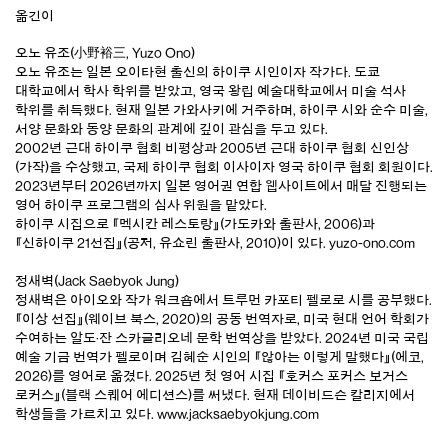
옮긴이
오노 유조(小野裕三, Yuzo Ono)
오노 유조는 일본 오이타현 출신의 하이쿠 시인이자 작가다. 도쿄
대학교에서 학사 학위를 받았고, 영국 왕립 예술대학교에서 미술 석사
학위를 취득했다. 현재 일본 가와사키에 거주하며, 하이쿠 시와 순수 미술,
서양 문화와 동양 문화의 관계에 깊이 관심을 두고 있다.
2002년 근대 하이쿠 협회 비평상과 2005년 근대 하이쿠 협회 신인상
(가작)을 수상했고, 국제 하이쿠 협회 이사이자 영국 하이쿠 협회 회원이다.
2023년부터 2026년까지 일본 영어권 연합 웹사이트에서 매달 진행되는
영어 하이쿠 프로그램의 심사 위원을 맡았다.
하이쿠 시집으로 『멕시칸 레스토랑』(가도카와 출판사, 2006)과
『신하이쿠 21선집』(공저, 유쇼린 출판사, 2010)이 있다.
yuzo-ono.com
정새벽(Jack Saebyok Jung)
정새벽은 아이오와 작가 워크숍에서 트루먼 카포티 펠로로 시를 공부했다.
『이상 선집』(웨이브 북스, 2020)의 공동 번역자로, 미국 현대 언어 학회가
수여하는 알도·잔 스카글리오네 문학 번역상을 받았다. 2024년 미국 국립
예술 기금 번역가 펠로이며 김혜순 시인의 『않아는 이렇게 말했다』(에코,
2026)를 영어로 옮겼다. 2025년 첫 영어 시집 『호커스 포커스 보거스
로커스』(블랙 스퀘어 에디션스)를 써냈다. 현재 데이비드슨 칼리지에서
학생들을 가르치고 있다.
www.jacksaebyokjung.com