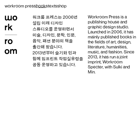
Skip
workroom press
books
texts
shop
to
content
Workroom Press is a
워크룸 프레스는 2006년
publishing house and
설립 이래
디자인
graphic design studio
.
스튜디오
를 운영하면서
Launched in 2006, it has
미술, 디자인, 문학, 인문,
mainly published books in
음악, 패션 분야의 책을
the fields of art, design,
출간해 왔습니다.
literature, humanities,
music, and fashion. Since
2013년부터
슬기와 민
과
2013, it has run a joint
함께 임프린트
작업실유령
을
imprint,
Workroom
공동 운영하고 있습니다.
Specter,
with
Sulki and
Min
.