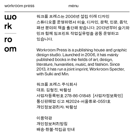
Skip
workroom press
menu
to
content
워크룸 프레스는 2006년 설립 이래
디자인
스튜디오
를 운영하면서 미술, 디자인, 문학, 인문, 음악,
패션 분야의 책을 출간해 왔습니다. 2013년부터
슬기와
민
과 함께 임프린트
작업실유령
을 공동 운영하고
있습니다.
Workroom Press is a publishing house and
graphic
design studio
. Launched in 2006, it has mainly
published books in the fields of art, design,
literature, humanities, music, and fashion. Since
2013, it has run a joint imprint,
Workroom Specter,
with
Sulki and Min
.
워크룸 프레스 주식회사
대표: 김형진, 박활성
사업자등록번호 278-86-01848
[사업자정보확인]
통신판매업 신고 제2024-서울종로-0551호
개인정보관리자: 박활성
이용약관
개인정보처리방침
배송‧환불‧적립금 안내