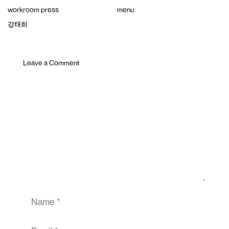
Skip
workroom press
menu
to
content
강태희
Leave a Comment
Comment
Name
Email