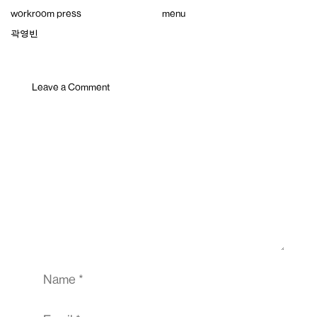
Skip
workroom press
menu
to
content
곽영빈
Leave a Comment
Comment
Name
Email