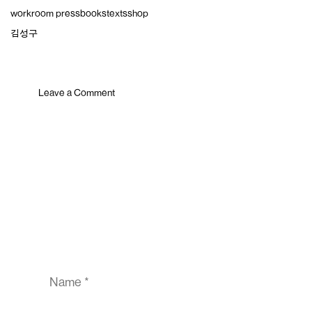
Skip
workroom press
books
texts
shop
to
content
김성구
Leave a Comment
Comment
Name
Email