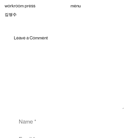
Skip
workroom press
menu
to
content
김영수
Leave a Comment
Comment
Name
Email