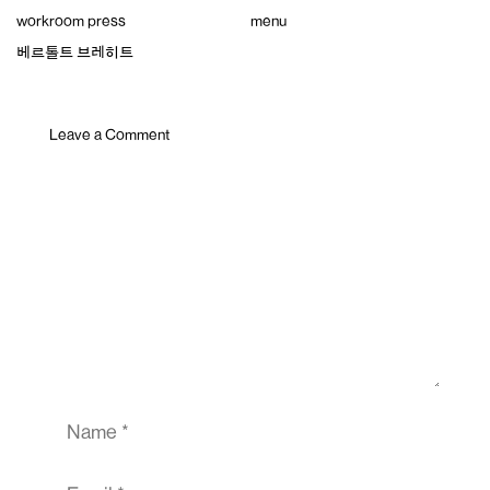
Skip
workroom press
menu
to
content
베르톨트 브레히트
Leave a Comment
Comment
Name
Email