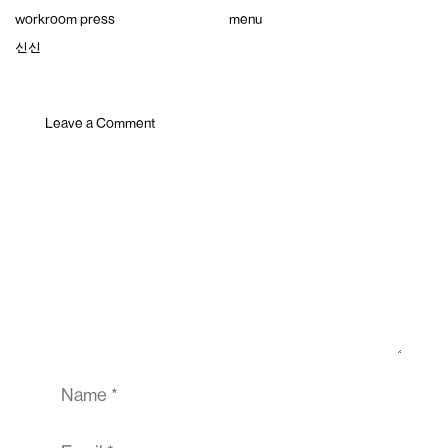
Skip
workroom press
menu
to
content
신신
Leave a Comment
Comment
Name
Email