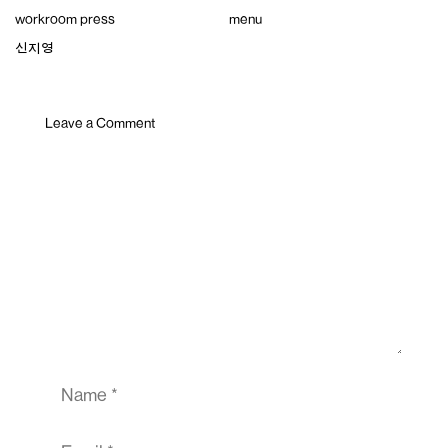
Skip
workroom press
menu
to
content
신지영
Leave a Comment
Comment
Name
Email