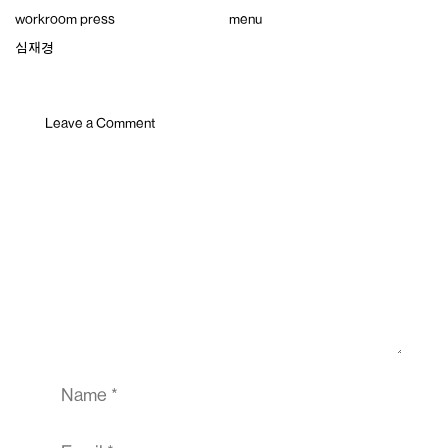
Skip
workroom press
menu
to
content
심재경
Leave a Comment
Comment
Name
Email