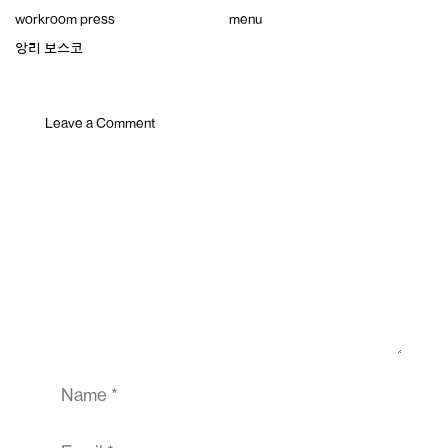
Skip
workroom press
menu
to
content
앙리 보스코
Leave a Comment
Comment
Name
Email