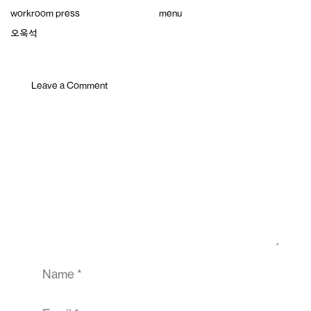
Skip
workroom press
menu
to
content
오욱석
Leave a Comment
Comment
Name
Email