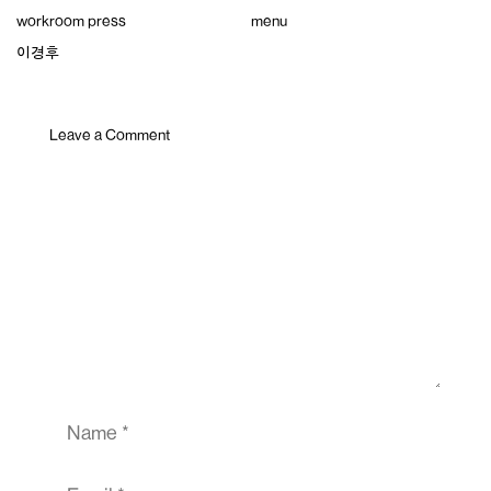
Skip
workroom press
menu
to
content
이경후
Leave a Comment
Comment
Name
Email