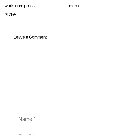
Skip
workroom press
menu
to
content
이영준
Leave a Comment
Comment
Name
Email