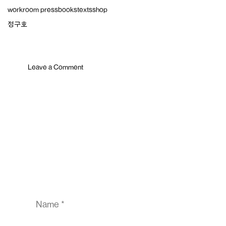
Skip
workroom press
books
texts
shop
to
content
정구호
Leave a Comment
Comment
Name
Email