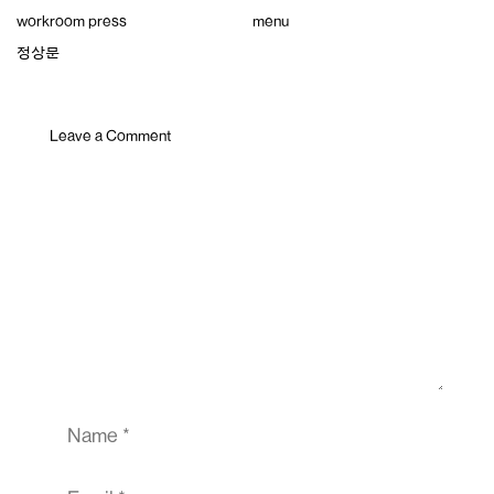
Skip
workroom press
menu
to
content
정상문
Leave a Comment
Comment
Name
Email