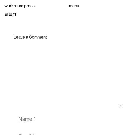
Skip
workroom press
menu
to
content
최슬기
Leave a Comment
Comment
Name
Email