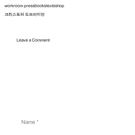
Skip
workroom press
books
texts
shop
to
content
크리스토퍼 도브라이언
Leave a Comment
Comment
Name
Email