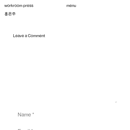
Skip
workroom press
menu
to
content
홍은주
Leave a Comment
Comment
Name
Email