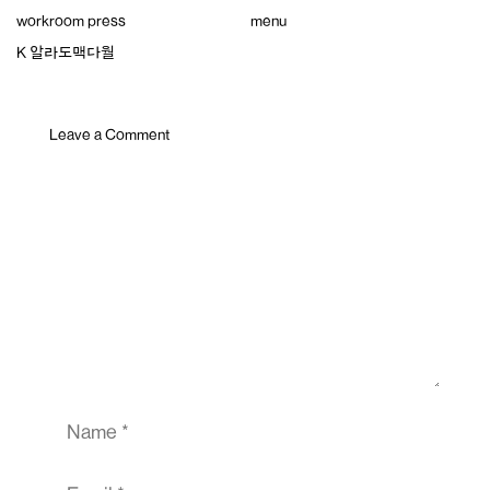
Skip
workroom press
menu
to
content
K 알라도맥다월
Leave a Comment
Comment
Name
Email