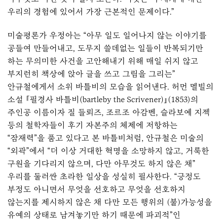
우리의 경험에 있어서 가장 근본적인 문제이다.”
미술평론가 우정아는 “아무 일도 일어나지 않는 이야기를
공들여 만들어내고, 도무지 쓸데없는 일들이 반복되기만
하는 무의미한 사건을 고안해내기 위해 매일 쉬지 않고
부지런히 책상에 앉아 글을 쓰고 그림을 그리는”
안규철에게서 소위 바틀비의 모습을 읽어낸다. 허먼 멜빌의
소설 『필경사 바틀비(bartleby the Scrivener)』(1853)의
주인공 이름이자 질 들뢰즈, 조르조 아감벤, 슬라보예 지젝
등의 철학자들이 후기 자본주의 체제에 저항하는
“잠재력”을 품고 있다고 본 바틀비처럼, 안규철은 미술의
“외곽”에서 “더 이상 거대한 혁명을 소망하지 않고, 거룩한
구원을 기다리지 않으며, 다만 아무것도 하지 않은 채”
우리를 둘러싼 초라한 일상을 성실히 필사한다. “긍정도
부정도 아니면서 무엇을 선호하고 무엇을 선호하지
않는지를 제시하지 않은 채 다만 모든 행위의 (불)가능성을
유예의 상태로 남겨놓기만 하기 때문에 파괴적”인