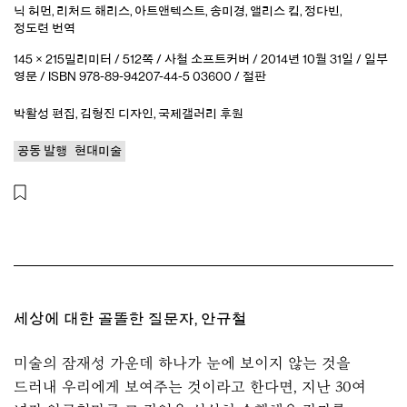
닉 허먼
,
리처드 해리스
,
아트앤텍스트
,
송미경
,
앨리스 킴
,
정다빈
,
정도련
번역
145 × 215밀리미터 / 512쪽 / 사철 소프트커버 / 2014년 10월 31일 / 일부
영문 / ISBN 978-89-94207-44-5 03600 / 절판
박활성
편집
,
김형진
디자인
,
국제갤러리
후원
공동 발행
현대미술
세상에 대한 골똘한 질문자, 안규철
미술의 잠재성 가운데 하나가 눈에 보이지 않는 것을
드러내 우리에게 보여주는 것이라고 한다면, 지난 30여