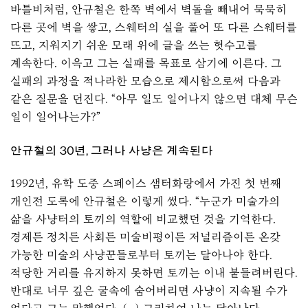
바틀비처럼, 안규철은 한쪽 벽에서 벽돌을 빼내어 묵묵히
다른 곳에 벽을 쌓고, 스웨터의 실을 풀어 또 다른 스웨터를
뜨고, 지워지기 쉬운 모래 위에 글을 쓰는 헛수고를
계속한다. 이윽고 그는 실패를 목표로 삼기에 이른다. 그
실패의 과정을 적나라한 모습으로 제시함으로써 다음과
같은 질문을 던진다. “아무 일도 일어나지 않으면 대체 무슨
일이 일어나는가?”
안규철의 30년, 그러나 사냥은 계속된다
1992년, 유학 도중 스페이스 샘터화랑에서 가진 첫 번째
개인전 도록에 안규철은 이렇게 썼다. “누군가 미술가의
삶을 사냥터의 토끼의 역할에 비교했던 것을 기억한다.
경제든 정치든 사회든 미술비평이든 저널리즘이든 온갖
가능한 미술의 사냥꾼들로부터 토끼는 달아나야 한다.
적당한 거리를 유지하지 못하면 토끼는 이내 붙들려버린다.
반대로 너무 깊은 굴속에 숨어버리면 사냥이 지속될 수가