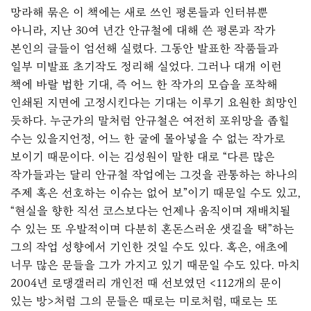
망라해 묶은 이 책에는 새로 쓰인 평론들과 인터뷰뿐
아니라, 지난 30여 년간 안규철에 대해 쓴 평론과 작가
본인의 글들이 엄선해 실렸다. 그동안 발표한 작품들과
일부 미발표 초기작도 정리해 실었다. 그러나 대개 이런
책에 바랄 법한 기대, 즉 어느 한 작가의 모습을 포착해
인쇄된 지면에 고정시킨다는 기대는 이루기 요원한 희망인
듯하다. 누군가의 말처럼 안규철은 여전히 포위망을 좁힐
수는 있을지언정, 어느 한 굴에 몰아넣을 수 없는 작가로
보이기 때문이다. 이는 김성원이 말한 대로 “다른 많은
작가들과는 달리 안규철 작업에는 그것을 관통하는 하나의
주제 혹은 선호하는 이슈는 없어 보”이기 때문일 수도 있고,
“현실을 향한 직선 코스보다는 언제나 움직이며 재배치될
수 있는 또 우발적이며 다분히 혼돈스러운 샛길을 택”하는
그의 작업 성향에서 기인한 것일 수도 있다. 혹은, 애초에
너무 많은 문들을 그가 가지고 있기 때문일 수도 있다. 마치
2004년 로댕갤러리 개인전 때 선보였던 <112개의 문이
있는 방>처럼 그의 문들은 때로는 미로처럼, 때로는 또