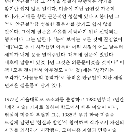
년간 안규철만큼 그 작업을 성실히 수행해온 작가를
찾기란 쉽지 않은 일이다. 미술이 지닌 급진성 가운데
하나가, 시대를 향한 근본적인 성찰에 있다고 한다면 그
역시 안규철만큼 성실한 질문자를 찾기도 쉽지 않을
것이다. 그에게 질문은 사유를 시작하기 위해 선행되는
행위이다. 그는 말한다. “눈에 보이는 모든 것에 끊임없이
‘왜?’냐고 묻기 시작했던 아득한 어린 시절의 어느 날부터
세계가 내게 문을 열어주었다. 태초에 질문이 있었다.
태초에 말씀이 있었다면 그것은 의문문이었을 것이다.” 이
책 『모든 것이면서 아무것도 아닌 것』에는 “생각하는
조각가”, “사물들의 통역가”로 불려온 안규철이 지난 세월
던져온 질문들이 담겨 있다.
1977년 서울대학교 조소과를 졸업하고 1980년부터 7년간
『계간미술』 기자로 일하며 학교에서 배운 미술이 아닌,
현실의 미술과 부딪힌 그는 1985년 무렵 한국 미술을
뜨겁게 달궜던 ‘현실과 발언’에 참여하며 작가로서 자신의
자리를 의식하기 시작했다. 모더니즘 계열과 민중미술