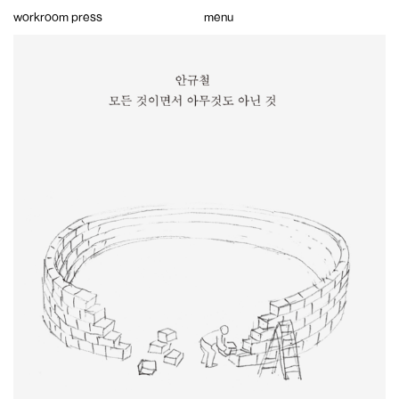
Skip
workroom press
menu
to
content