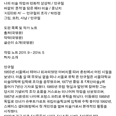
나의 미술 작업과 만화적 상상력 / 안규철
바깥의 ‘흔적’을 담은 메타 미술 / 윤난지
‘시(詩)와 자’ — 안규철의 조각 / 박찬경
그림, 요리, 사냥 / 안규철
도판 목록 및 작가 노트
출처(국영문)
약력(국영문)
글쓴이 소개(국영문)
작업 노트 2011. 9 – 2014. 5
저자 소개
안규철
1955년 서울에서 태어나 외과의였던 아버지를 따라 춘천에서 어린 시절을
보냈다. 아홉 살 때 부모님 곁을 떠나 서울로 유학 온 안규철은 서울대학교
미술대학에 입학해 조각을 공부했으며, 1977년 졸업 후 『계간미술』에
들어가 7년간 기자로 일했다. 1985년 무렵 ‘현실과 발언’에 참여한 그는
당시의 기념비적 조각 흐름을 거스르는 미니어처 작업을 선보였으며,
1987년 서른셋의 나이에 프랑스 파리로 유학을 떠났다. 이듬해인 1988년
독일로 건너가 슈투트가르트 국립미술학교에 입학해 수학 중이던 1992년,
스페이스 샘터화랑에서 첫 개인전을 열며 미술가로서 본격적인 활동을
시작했다.