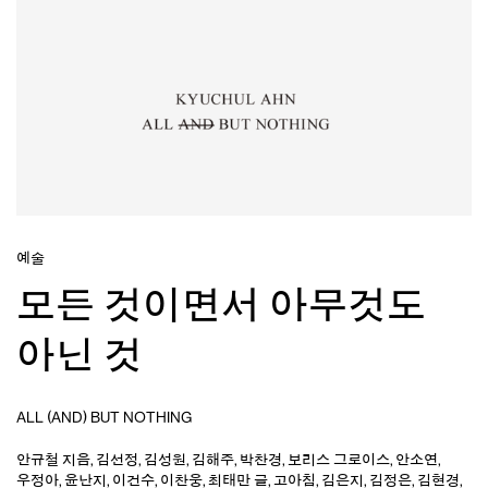
예술
모든 것이면서 아무것도
아닌 것
ALL (AND) BUT NOTHING
안규철
지음
,
김선정
,
김성원
,
김해주
,
박찬경
,
보리스 그로이스
,
안소연
,
우정아
,
윤난지
,
이건수
,
이찬웅
,
최태만
글
,
고아침
,
김은지
,
김정은
,
김현경
,