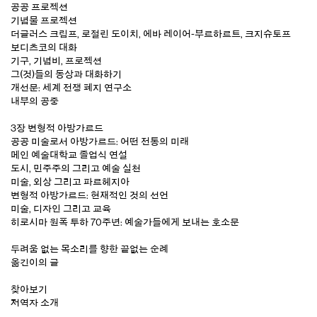
공공 프로젝션
기념물 프로젝션
더글러스 크림프, 로절린 도이치, 에바 레이어-부르하르트, 크지슈토프
보디츠코의 대화
기구, 기념비, 프로젝션
그(것)들의 동상과 대화하기
개선문: 세계 전쟁 폐지 연구소
내부의 공중
3장 변형적 아방가르드
공공 미술로서 아방가르드: 어떤 전통의 미래
메인 예술대학교 졸업식 연설
도시, 민주주의 그리고 예술 실천
미술, 외상 그리고 파르헤지아
변형적 아방가르드: 현재적인 것의 선언
미술, 디자인 그리고 교육
히로시마 원폭 투하 70주년: 예술가들에게 보내는 호소문
두려움 없는 목소리를 향한 끝없는 순례
옮긴이의 글
찾아보기
저역자 소개