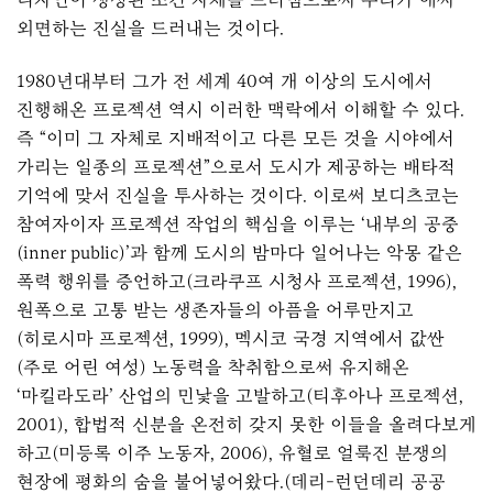
외면하는 진실을 드러내는 것이다.
1980년대부터 그가 전 세계 40여 개 이상의 도시에서
진행해온 프로젝션 역시 이러한 맥락에서 이해할 수 있다.
즉 “이미 그 자체로 지배적이고 다른 모든 것을 시야에서
가리는 일종의 프로젝션”으로서 도시가 제공하는 배타적
기억에 맞서 진실을 투사하는 것이다. 이로써 보디츠코는
참여자이자 프로젝션 작업의 핵심을 이루는 ‘내부의 공중
(inner public)’과 함께 도시의 밤마다 일어나는 악몽 같은
폭력 행위를 증언하고(크라쿠프 시청사 프로젝션, 1996),
원폭으로 고통 받는 생존자들의 아픔을 어루만지고
(히로시마 프로젝션, 1999), 멕시코 국경 지역에서 값싼
(주로 어린 여성) 노동력을 착취함으로써 유지해온
‘마킬라도라’ 산업의 민낯을 고발하고(티후아나 프로젝션,
2001), 합법적 신분을 온전히 갖지 못한 이들을 올려다보게
하고(미등록 이주 노동자, 2006), 유혈로 얼룩진 분쟁의
현장에 평화의 숨을 불어넣어왔다.(데리-런던데리 공공