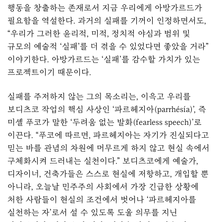
행동을 창출하는 존재로서 지금 우리에게 아방가르드가
필요함을 역설한다. 과거의 실패를 기꺼이 인정하면서도,
“우리가 그러한 윤리적, 미적, 정치적 야심과 범위 및
규모의 예술적 ‘실패’를 더 겪을 수 있었다면 좋았을 거라”
이야기한다. 아방가르드는 ‘실패’를 감수할 가치가 있는
프로젝트이기 때문이다.
실패를 주저하지 않는 그의 목소리는, 이윽고 우리를
보디츠코 작업의 핵심 사상인 ‘파르헤지아(parrhésía)’, 즉
미셸 푸코가 말한 ‘두려움 없는 발화(fearless speech)’로
이끈다. “푸코에 따르면, 파르헤지아는 자기가 진실되다고
믿는 바를 관념의 차원에 머무르게 하지 않고 현실 속에서
구체화시켜 드러내는 실천이다.” 보디츠코에게 예술가,
디자이너, 건축가들은 스스로 현실에 저항하고, 개입할 뿐
아니라, 오늘날 민주주의 사회에서 가장 긴급한 상황에
처한 사람들이 현실의 조건에서 벗어나 ‘파르헤지아를
실천하는 자’로서 설 수 있도록 도울 의무를 지닌