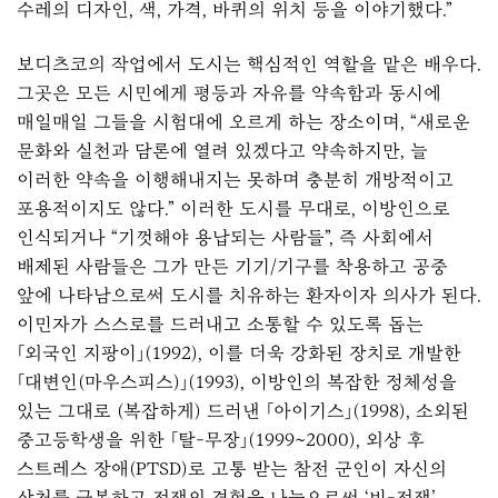
수레의 디자인, 색, 가격, 바퀴의 위치 등을 이야기했다.”
보디츠코의 작업에서 도시는 핵심적인 역할을 맡은 배우다.
그곳은 모든 시민에게 평등과 자유를 약속함과 동시에
매일매일 그들을 시험대에 오르게 하는 장소이며, “새로운
문화와 실천과 담론에 열려 있겠다고 약속하지만, 늘
이러한 약속을 이행해내지는 못하며 충분히 개방적이고
포용적이지도 않다.” 이러한 도시를 무대로, 이방인으로
인식되거나 “기껏해야 용납되는 사람들”, 즉 사회에서
배제된 사람들은 그가 만든 기기/기구를 착용하고 공중
앞에 나타남으로써 도시를 치유하는 환자이자 의사가 된다.
이민자가 스스로를 드러내고 소통할 수 있도록 돕는
「외국인 지팡이」(1992), 이를 더욱 강화된 장치로 개발한
「대변인(마우스피스)」(1993), 이방인의 복잡한 정체성을
있는 그대로 (복잡하게) 드러낸 「아이기스」(1998), 소외된
중고등학생을 위한 「탈-무장」(1999~2000), 외상 후
스트레스 장애(PTSD)로 고통 받는 참전 군인이 자신의
상처를 극복하고 전쟁의 경험을 나눔으로써 ‘비-전쟁’