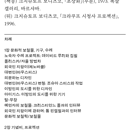
(책등) 크지슈토프 보디츠코, 「초상화」(부분), 1973. 폭살
갤러리, 바르샤바.
(뒤) 크지슈토프 보디츠코, 「크라쿠프 시청사 프로젝션」,
1996.
차례
1장 문화적 보철물, 기구, 수레
노숙자 수레 프로젝트: 데이비드 루리와 집필
폴리스카/자율 방범차
외국인 지팡이(제노바큘)
대변인(마우스피스)
의문하는 디자인
대변인(마우스피스) 변형: 조슈아 스미스와 작업
이방인의 도시를 위한 디자인
아이기스: 이방인의 도시를 위한 기기
탈-무장
예언자의 보철물: 크리스티안느 폴과의 인터뷰
외국인 지팡이에 관하여: 톰 핀켈펄과의 인터뷰
문화적 보철학/보철물
2장 기념비, 프로젝션