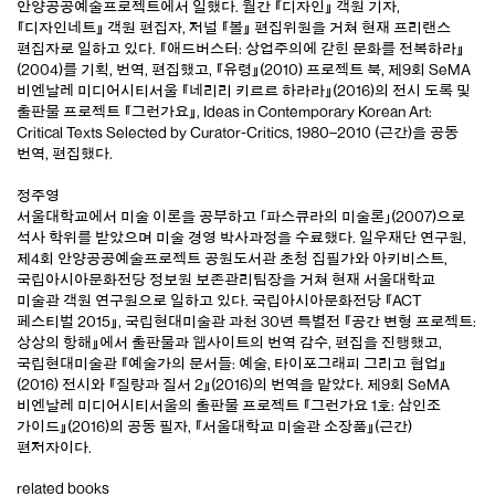
안양공공예술프로젝트에서 일했다. 월간 『디자인』 객원 기자,
『디자인네트』 객원 편집자, 저널 『볼』 편집위원을 거쳐 현재 프리랜스
편집자로 일하고 있다. 『애드버스터: 상업주의에 갇힌 문화를 전복하라』
(2004)를 기획, 번역, 편집했고, 『유령』(2010) 프로젝트 북, 제9회 SeMA
비엔날레 미디어시티서울 『네리리 키르르 하라라』(2016)의 전시 도록 및
출판물 프로젝트 『그런가요』, Ideas in Contemporary Korean Art:
Critical Texts Selected by Curator-Critics, 1980–2010 (근간)을 공동
번역, 편집했다.
정주영
서울대학교에서 미술 이론을 공부하고 「파스큐라의 미술론」(2007)으로
석사 학위를 받았으며 미술 경영 박사과정을 수료했다. 일우재단 연구원,
제4회 안양공공예술프로젝트 공원도서관 초청 집필가와 아키비스트,
국립아시아문화전당 정보원 보존관리팀장을 거쳐 현재 서울대학교
미술관 객원 연구원으로 일하고 있다. 국립아시아문화전당 『ACT
페스티벌 2015』, 국립현대미술관 과천 30년 특별전 『공간 변형 프로젝트:
상상의 항해』에서 출판물과 웹사이트의 번역 감수, 편집을 진행했고,
국립현대미술관 『예술가의 문서들: 예술, 타이포그래피 그리고 협업』
(2016) 전시와 『질량과 질서 2』(2016)의 번역을 맡았다. 제9회 SeMA
비엔날레 미디어시티서울의 출판물 프로젝트 『그런가요 1호: 삼인조
가이드』(2016)의 공동 필자, 『서울대학교 미술관 소장품』(근간)
편저자이다.
related books