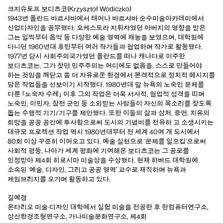
크지슈토프 보디츠코(Krzysztof Wodiczko)
1943년 폴란드 바르샤바에서 태어나 바르샤바 순수미술아카데미에서
산업디자인을 공부했다. 오케스트라 지휘자였던 아버지의 영향을 받은
그는 일찍부터 음악 등 다양한 예술 영역에 재능을 보였으며, 대학원에
다니던 1960년대 후반부터 여러 작가들과 협업하며 작가로 활동했다.
1977년 당시 사회주의국가였던 폴란드를 떠나 캐나다로 이주한
보디츠코는, 그가 찾던 민주주의는 어디에도 없음을, 스스로 만들어야
하는 것임을 깨닫고 좀 더 자유로운 환경에서 본격적으로 정치적 메시지를
담은 작업들을 선보이기 시작했다. 1980년대 말 뉴욕의 노숙인 문제를
다룬 「노숙자 수레」 이후 그의 작업은 더욱 서사적, 협업적 성격을 띠며
노숙인, 이민자, 참전 군인 등 소외받는 사람들이 자신의 목소리를 찾도록
돕는 수행적 기기/기구를 제안했다. 또한 이들의 삶과 상처, 증언, 치유의
희망을 공공 공간에 투사함으로써 도시의 기념비를 전유하 고 소생시키는
대규모 프로젝션 작업 역시 1980년대부터 전 세계 40여 개 도시에서
80회 이상 꾸준히 이어오고 있다. 예술 실천으로 ‘문제를 일으킴’으로써
사회적 평등, 나아가 세계 평화에 기여해온 보디츠코는 그 공로를
인정받아 제4회 히로시마 미술상을 수상했다. 현재 하버드 대학원에
소속된 ‘예술, 디자인, 그리고 공공 영역’ 교수로 재직하며 뉴욕과
케임브리지를 오가며 활동하고 있다.
길예경
온타리오 미술·디자인 대학에서 실험 미술을 전공한 후 한컴퓨터연구소,
상산환경조형연구소, 가나미술문화연구소, 제4회