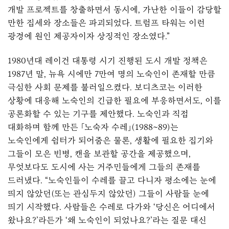
개발 프로젝트를 창출하면서 동시에, 가난한 이들이 감당할
만한 집세와 장소들은 파괴되었다. 트럼프 타워는 이런
광경에 원인 제공자이자 상징적인 장소였다.”
1980년대 레이건 대통령 시기 진행된 도시 개발 정책은
1987년 말, 뉴욕 시에만 7만여 명의 노숙인이 존재할 만큼
극심한 사회 문제를 불러일으켰다. 보디츠코는 이러한
상황에 대응해 노숙인의 긴급한 필요에 부응하면서도, 이를
공론화할 수 있는 기구를 제안했다. 노숙인과 직접
대화하며 함께 만든 「노숙자 수레」(1988~89)는
노숙인에게 쉼터가 되어줌은 물론, 생활에 필요한 집기와
그들이 모은 빈병, 캔을 보관할 공간을 제공했으며,
무엇보다도 도시에 사는 거주민들에게 그들의 존재를
드러냈다. “노숙인들이 수레를 끌고 다니자 평소에는 눈에
띄지 않았던(또는 관심두지 않았던) 그들이 사람들 눈에
띄기 시작했다. 사람들은 수레로 다가와 ‘당신은 어디에서
왔나요?’라든가 ‘왜 노숙인이 되었나요?’라는 질문 대신