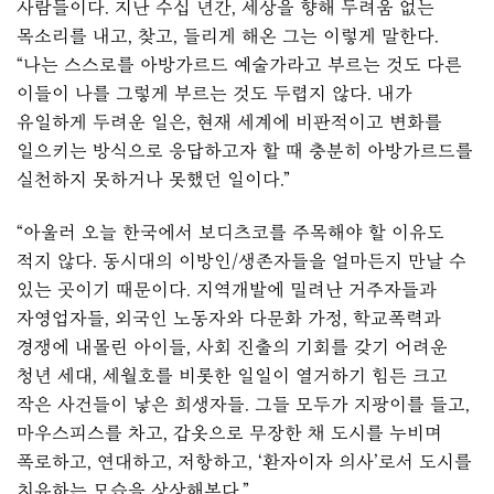
사람들이다. 지난 수십 년간, 세상을 향해 두려움 없는
목소리를 내고, 찾고, 들리게 해온 그는 이렇게 말한다.
“나는 스스로를 아방가르드 예술가라고 부르는 것도 다른
이들이 나를 그렇게 부르는 것도 두렵지 않다. 내가
유일하게 두려운 일은, 현재 세계에 비판적이고 변화를
일으키는 방식으로 응답하고자 할 때 충분히 아방가르드를
실천하지 못하거나 못했던 일이다.”
“아울러 오늘 한국에서 보디츠코를 주목해야 할 이유도
적지 않다. 동시대의 이방인/생존자들을 얼마든지 만날 수
있는 곳이기 때문이다. 지역개발에 밀려난 거주자들과
자영업자들, 외국인 노동자와 다문화 가정, 학교폭력과
경쟁에 내몰린 아이들, 사회 진출의 기회를 갖기 어려운
청년 세대, 세월호를 비롯한 일일이 열거하기 힘든 크고
작은 사건들이 낳은 희생자들. 그들 모두가 지팡이를 들고,
마우스피스를 차고, 갑옷으로 무장한 채 도시를 누비며
폭로하고, 연대하고, 저항하고, ‘환자이자 의사’로서 도시를
치유하는 모습을 상상해본다.”