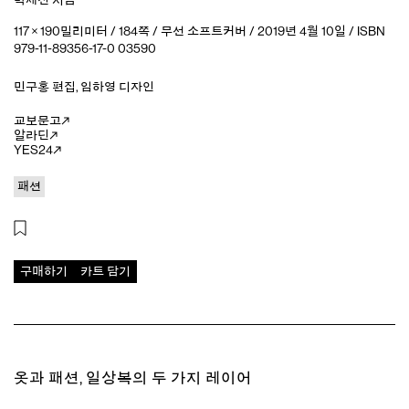
박세진
지음
117 × 190밀리미터 / 184쪽 / 무선 소프트커버 / 2019년 4월 10일 / ISBN
979-11-89356-17-0 03590
민구홍
편집
,
임하영
디자인
교보문고
알라딘
YES24
패션
구매하기
카트 담기
옷과 패션, 일상복의 두 가지 레이어