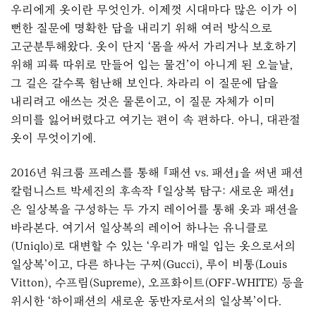
우리에게 옷이란 무엇인가. 이제껏 시대마다 많은 이가 이
뻔한 질문에 명확한 답을 내리기 위해 여러 방식으로
고군분투해왔다. 옷이 단지 ‘몸을 싸서 가리거나 보호하기
위해 피륙 따위로 만들어 입는 물건’이 아니게 된 오늘날,
그 길은 갈수록 험난해 보인다. 차라리 이 질문에 답을
내리려고 애쓰는 것은 물론이고, 이 질문 자체가 이미
의미를 잃어버렸다고 여기는 편이 속 편하다. 아니, 대관절
옷이 무엇이기에.
2016년 워크룸 프레스를 통해 『패션 vs. 패션』을 써낸 패션
칼럼니스트 박세진의 후속작 『일상복 탐구: 새로운 패션』
은 일상복을 구성하는 두 가지 레이어를 통해 옷과 패션을
바라본다. 여기서 일상복의 레이어 하나는 유니클로
(Uniqlo)로 대변할 수 있는 ‘우리가 매일 입는 옷으로서의
일상복’이고, 다른 하나는 구찌(Gucci), 루이 비통(Louis
Vitton), 수프림(Supreme), 오프화이트(OFF-WHITE) 등을
위시한 ‘하이패션의 새로운 동반자로서의 일상복’이다.