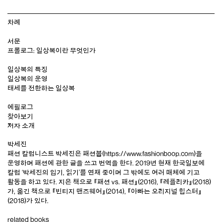
차례
서문
프롤로그: 일상복이란 무엇인가
일상복의 특징
일상복의 운영
태세를 전환하는 일상복
에필로그
찾아보기
저자 소개
박세진
패션 칼럼니스트 박세진은 패션붑(
https://www.fashionboop.com
)을
운영하며 패션에 관한 글을 쓰고 번역을 한다. 2019년 현재 한국일보에
칼럼 ‘박세진의 입기, 읽기’를 연재 중이며 그 밖에도 여러 매체에 기고
활동을 하고 있다. 지은 책으로
『패션 vs. 패션』
(2016), 『레플리카』(2018)
가, 옮긴 책으로 『빈티지 맨즈웨어』(2014), 『아빠는 오리지널 힙스터』
(2018)가 있다.
related books