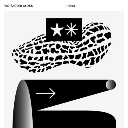
Skip
workroom press
menu
to
content