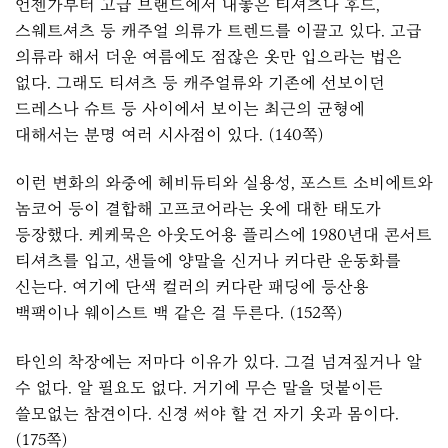
언젠가부터 고급 브랜드에서 내놓은 티셔츠나 후드,
스웨트셔츠 등 캐주얼 의류가 트렌드를 이끌고 있다. 고급
의류라 해서 더운 여름에도 점잖은 옷만 입으라는 법은
없다. 그래도 티셔츠 등 캐주얼류와 기존에 선보이던
드레스나 슈트 등 사이에서 보이는 최근의 균형에
대해서는 분명 여러 시사점이 있다. (140쪽)
이런 변화의 와중에 헤비듀티와 실용성, 포스트 소비에트와
놈코어 등이 결합해 고프코어라는 옷에 대한 태도가
등장했다. 케케묵은 아웃도어용 플리스에 1980년대 콘서트
티셔츠를 입고, 샌들에 양말을 신거나 커다란 운동화를
신는다. 여기에 단색 컬러의 커다란 패딩에 등산용
백팩이나 웨이스트 백 같은 걸 두른다. (152쪽)
타인의 착장에는 저마다 이유가 있다. 그걸 넘겨짚거나 알
수 없다. 알 필요도 없다. 거기에 무슨 말을 덧붙이든
쓸모없는 참견이다. 신경 써야 할 건 자기 옷과 몸이다.
(175쪽)