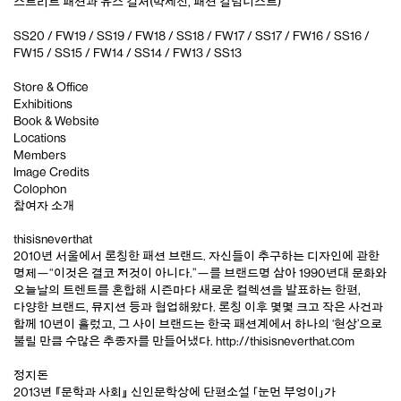
스트리트 패션과 유스 컬처(박세진, 패션 칼럼니스트)
SS20 / FW19 / SS19 / FW18 / SS18 / FW17 / SS17 / FW16 / SS16 /
FW15 / SS15 / FW14 / SS14 / FW13 / SS13
Store & Office
Exhibitions
Book & Website
Locations
Members
Image Credits
Colophon
참여자 소개
thisisneverthat
2010년 서울에서 론칭한 패션 브랜드. 자신들이 추구하는 디자인에 관한
명제—“이것은 결코 저것이 아니다.”—를 브랜드명 삼아 1990년대 문화와
오늘날의 트렌트를 혼합해 시즌마다 새로운 컬렉션을 발표하는 한편,
다양한 브랜드, 뮤지션 등과 협업해왔다. 론칭 이후 몇몇 크고 작은 사건과
함께 10년이 흘렀고, 그 사이 브랜드는 한국 패션계에서 하나의 ‘현상’으로
불릴 만큼 수많은 추종자를 만들어냈다.
http://thisisneverthat.com
정지돈
2013년 『문학과 사회』 신인문학상에 단편소설 「눈먼 부엉이」가