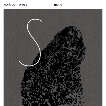
Skip
workroom press
menu
to
content