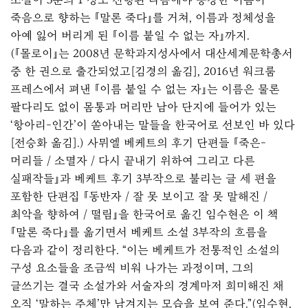
죽음으로 향하는 『말론 죽다』를 거쳐, 이름과 정체성을
아예 잃어 버리게 된 『이름 붙일 수 없는 자』까지.
(『몰로이』는 2008년 문학과지성사에서 대산세계문학총서
중 한 권으로 출간되었고[김경의 옮김], 2016년 워크룸
프레스에서 펴낸 『이름 붙일 수 없는 자』는 이름은 물론
팔다리도 없이 몸통과 머리만 남아 단지에 들어가 있는
‘항아리-인간’이 쏟아내는 말들을 한국어로 선보인 바 있다
[전승화 옮김].) 사뮈엘 베케트의 후기 단편들 『죽은-
머리들 / 소멸자 / 다시 끝내기 위하여 그리고 다른
실패작들』과 베케트 후기 3부작으로 불리는 글 세 편을
포함한 단편집 『동반자 / 잘 못 보이고 잘 못 말해진 /
최악을 향하여 / 떨림』을 한국어로 옮긴 임수현은 이 책
『말론 죽다』를 옮기면서 베케트 소설 3부작의 흐름을
다음과 같이 정리한다. “이는 베케트가 전통적인 소설의
구성 요소들을 조금씩 비워 나가는 과정이며, 그의
글쓰기는 결국 소설가와 서술자의 경계마저 희미해진 채
오직 ‘말하는 주체’만 남겨지는 모습을 보여 준다.”(임수현,