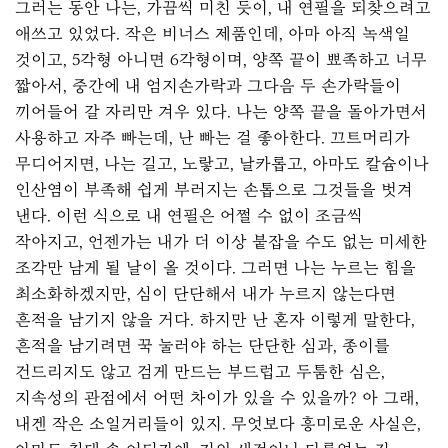
그러는 동안 나는, 가끔씩 미친 듯이, 내 연필을 되찾으려고
애쓰고 있었다. 작은 비너스 제품인데, 아마 아직 녹색일
것이고, 5각형 아니면 6각형이며, 양쪽 끝이 뾰족하고 너무
짧아서, 중간에 내 엄지손가락과 그다음 두 손가락들이
끼어들어 갈 자리만 겨우 있다. 나는 양쪽 끝을 돌아가면서
사용하고 자주 빠는데, 난 빠는 걸 좋아한다. 끄트머리가
무디어지면, 나는 길고, 노랗고, 날카롭고, 아마도 칼슘이나
인산염이 부족해 쉽게 부러지는 손톱으로 그것들을 벗겨
낸다. 이런 식으로 내 연필은 어쩔 수 없이 조금씩
작아지고, 언젠가는 내가 더 이상 붙잡을 수도 없는 미세한
조각만 남게 될 날이 올 것이다. 그러면 나는 누르는 힘을
최소화하겠지만, 심이 단단해서 내가 누르지 않는다면
흔적을 남기지 않을 거다. 하지만 난 혼자 이렇게 말한다,
흔적을 남기려면 꾹 눌러야 하는 단단한 심과, 종이를
건드리지도 않고 검게 만드는 부드럽고 두툼한 심은,
지속성의 관점에서 어떤 차이가 있을 수 있을까? 아 그래,
내겐 작은 소일거리들이 있지. 무엇보다 흥미로운 사실은,