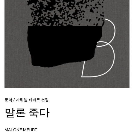
문학
/
사뮈엘 베케트 선집
말론 죽다
MALONE MEURT