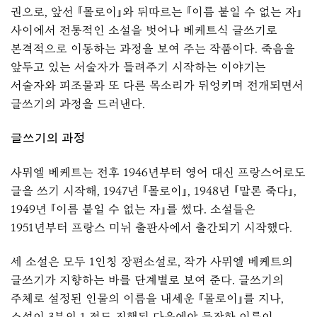
권으로, 앞선 『몰로이』와 뒤따르는 『이름 붙일 수 없는 자』
사이에서 전통적인 소설을 벗어나 베케트식 글쓰기로
본격적으로 이동하는 과정을 보여 주는 작품이다. 죽음을
앞두고 있는 서술자가 들려주기 시작하는 이야기는
서술자와 피조물과 또 다른 목소리가 뒤엉키며 전개되면서
글쓰기의 과정을 드러낸다.
글쓰기의 과정
사뮈엘 베케트는 전후 1946년부터 영어 대신 프랑스어로도
글을 쓰기 시작해, 1947년 『몰로이』, 1948년 『말론 죽다』,
1949년 『이름 붙일 수 없는 자』를 썼다. 소설들은
1951년부터 프랑스 미뉘 출판사에서 출간되기 시작했다.
세 소설은 모두 1인칭 장편소설로, 작가 사뮈엘 베케트의
글쓰기가 지향하는 바를 단계별로 보여 준다. 글쓰기의
주체로 설정된 인물의 이름을 내세운 『몰로이』를 지나,
소설이 3분의 1 정도 진행된 다음에야 등장한 이름이