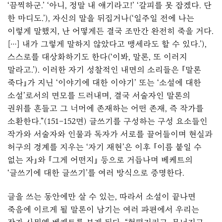
‘끔찍하군.’ ‘아니, 정말 내 얘기라고!’ ‘갈피를 못 잡겠다. 단
한 마디도.’), 자신의 말을 뒤집거나(‘일주일 전에 나는
이렇게 말했지, 난 어떻게든 결국 조만간 완전히 죽을 거다.
[…] 내가 그렇게 말하지 않았다고 맹세라도 할 수 있다.’),
스스로를 대상화하기도 한다(‘이봐, 말론, 또 이러지
말라고.’). 이러한 자기 성찰적인 내면의 소리들은 『말론
죽다』가 지닌 ‘이야기에 대한 이야기’ 또는 ‘소설에 대한
소설’로서의 면모를 드러내며, 결국 서술자인 말론의
권위를 흔들고 그 너머에 존재하는 어떤 존재, 즉 작가를
소환한다.”(151–152면) 글쓰기를 구성하는 구성 요소들인
작가와 서술자와 인물과 독자가 서로를 끌어들이며 현실과
허구의 경계를 지우는 ‘자기 재현’은 이후 『이름 붙일 수
없는 자』와 『그게 어떤지』 등으로 거듭나며 베케트의
‘글쓰기에 대한 글쓰기’를 여러 방식으로 증명한다.
글을 쓰는 동안에만 살 수 있는, 따라서 소설이 끝나면
죽음에 이르게 될 말론이 남기는 여러 파편에서 우리는