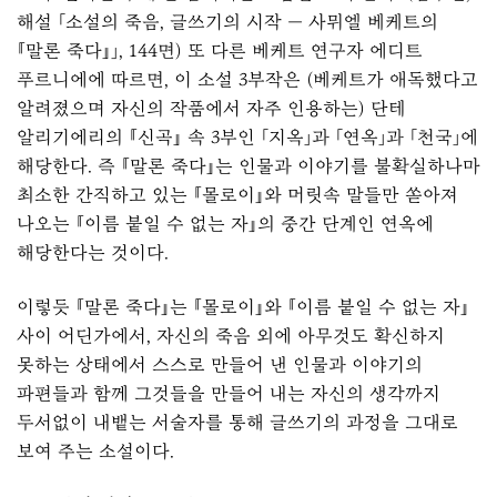
해설 「소설의 죽음, 글쓰기의 시작 — 사뮈엘 베케트의
『말론 죽다』」, 144면) 또 다른 베케트 연구자 에디트
푸르니에에 따르면, 이 소설 3부작은 (베케트가 애독했다고
알려졌으며 자신의 작품에서 자주 인용하는) 단테
알리기에리의 『신곡』 속 3부인 「지옥」과 「연옥」과 「천국」에
해당한다. 즉 『말론 죽다』는 인물과 이야기를 불확실하나마
최소한 간직하고 있는 『몰로이』와 머릿속 말들만 쏟아져
나오는 『이름 붙일 수 없는 자』의 중간 단계인 연옥에
해당한다는 것이다.
이렇듯 『말론 죽다』는 『몰로이』와 『이름 붙일 수 없는 자』
사이 어딘가에서, 자신의 죽음 외에 아무것도 확신하지
못하는 상태에서 스스로 만들어 낸 인물과 이야기의
파편들과 함께 그것들을 만들어 내는 자신의 생각까지
두서없이 내뱉는 서술자를 통해 글쓰기의 과정을 그대로
보여 주는 소설이다.