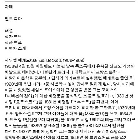
차례
말론 죽다
해설
작가 연보
작품 연표
저역자 소개
사뮈엘 베케트(Samuel Beckett, 1906–1989)
1906년 4월 13일 아일랜드 더블린 남쪽 폭스록에서 유복한 신교도 가정의
차남으로 태어났다. 더블린의 트리니티 대학교에서 프랑스 문학과
이탈리아문학을 공부하고 단테와 데카르트에 심취했던 베케트는 졸업 후
1920년대 후반 파리 고등 사범학교 영어 강사로 일하게 된다. 당시 파리에
머물고 있었던 제임스 조이스에게 큰 영향을 받은 그는 조이스의
『피네건의 경야』에 대한 비평문을 공식적인 첫 글로 발표하고, 1930년 첫
시집 『호로스코프』를, 1931년 비평집 『프루스트』를 펴낸다. 이어
트리니티 대학교에서 프랑스어를 가르치게 되지만 곧 그만두고, 1930년대
초 첫 장편소설 『그저 그런 여인들에 대한 꿈』(사후 출간)을 쓰고, 1934년
첫 단편집 『발길질보다 따끔함』을, 1935년 시집 『에코의 뼈들 그리고 다른
침전물들』을, 1938년 장편소설 『머피』를 출간하며 작가로서 발판을
다진다. 1937년 파리에 정착한 그는 제2차 세계대전 중 레지스탕스로
활약하며 프랑스에서 전쟁을 치르고, 1946년 봄 프랑스어로 글을 쓰기