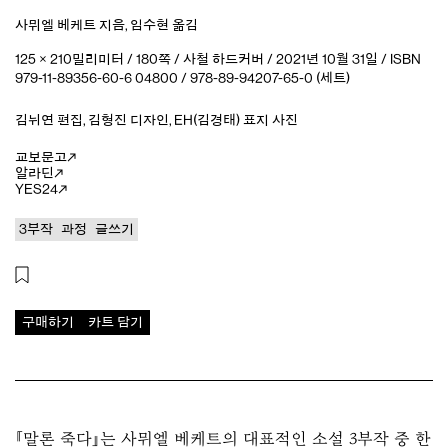
사뮈엘 베케트
지음
,
임수현
옮김
125 × 210밀리미터 / 180쪽 / 사철 하드커버 / 2021년 10월 31일 / ISBN
979-11-89356-60-6 04800 / 978-89-94207-65-0 (세트)
김뉘연
편집
,
김형진
디자인
,
EH(김경태)
표지 사진
교보문고
알라딘
YES24
3부작
과정
글쓰기
구매하기
카트 담기
『말론 죽다』는 사뮈엘 베케트의 대표적인 소설 3부작 중 한