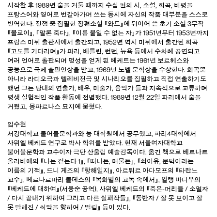
시작한 후 1989년 숨을 거둘 때까지 수십 편의 시, 소설, 희곡, 비평을
프랑스어와 영어로 번갈아가며 쓰는 동시에 자신의 작품 대부분을 스스로
번역한다. 전쟁 중 집필한 장편소설 『와트』에 뒤이어 쓴 초기 소설 3부작
『몰로이』, 『말론 죽다』, 『이름 붙일 수 없는 자』가 1951년부터 1953년까지
프랑스 미뉘 출판사에서 출간되고, 1952년 역시 미뉘에서 출간된 희곡
『고도를 기다리며』가 파리, 베를린, 런던, 뉴욕 등에서 수차례 공연되고
여러 언어로 출판되며 명성을 얻게 된 베케트는 1961년 보르헤스와
공동으로 국제 출판인상을 받고, 1969년 노벨 문학상을 수상한다. 희곡뿐
아니라 라디오극과 텔레비전극 및 시나리오를 집필하고 직접 연출하기도
했던 그는 당대의 연출가, 배우, 미술가, 음악가 들과 지속적으로 교류하며
평생 실험적인 작품 활동에 전념했다. 1989년 12월 22일 파리에서 숨을
거뒀고, 몽파르나스 묘지에 묻혔다.
임수현
서강대학교 불어불문학과와 동 대학원에서 공부했고, 파리4대학에서
사뮈엘 베케트 연구로 박사 학위를 받았다. 현재 서울여자대학교
불어불문학과 교수이자 극단 산울림 예술감독이다. 옮긴 책으로 베르나르
올리비에의 『나는 걷는다 1』, 『떠나든, 머물든』, 『쇠이유, 문턱이라는
이름의 기적』, 드니 게즈의 『항해일지』, 아르튀르 아다모프의 『타란느
교수』, 베르나르마리 콜테스의 『목화밭의 고독 속에서』, 알랭 바디우의
『베케트에 대하여』(서용순 공역), 사뮈엘 베케트의 『죽은-머리들 / 소멸자
/ 다시 끝내기 위하여 그리고 다른 실패작들』, 『동반자 / 잘 못 보이고 잘
못 말해진 / 최악을 향하여 / 떨림』 등이 있다.