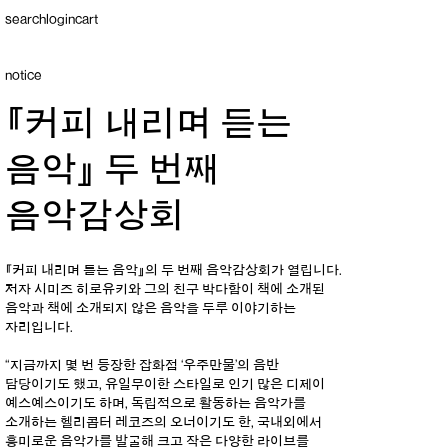
search
login
cart
notice
『커피 내리며 듣는
음악』 두 번째
음악감상회
『커피 내리며 듣는 음악』
의 두 번째 음악감상회가 열립니다.
저자 시미즈 히로유키와 그의 친구 박다함이 책에 소개된
음악과 책에 소개되지 않은 음악을 두루 이야기하는
자리입니다.
“지금까지 몇 번 등장한 잡화점 ‘우주만물’의 음반
담당이기도 했고, 유일무이한 스타일로 인기 많은 디제이
예스예스이기도 하며, 독립적으로 활동하는 음악가를
소개하는 헬리콥터 레코즈의 오너이기도 한, 국내외에서
흥미로운 음악가를 발굴해 크고 작은 다양한 라이브를