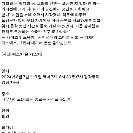
기획해 온 박다함 씨. 그와의 인연은 오픈한 지 얼마 안 되는
커피점에 그가 나타나 “이 공간에서 공연을 기획하고
싶다”고 말을 건네 오면서 시작됐다. 덕분에 아무런
노하우가 없던 우리 가게에서 여러 공연을 개최하게 되었고,
잊지 못할 멋진 시간을 듬뿍 가질 수 있었다. 거듭 감사함을
전해도 모자라는 소중한 친구 중 하나다.”
— 시미즈 히로유키, 「커피점에의 고마운 선물 — 디제이
예스예스」,
『커피 내리며 듣는 음악』
, 91쪽
(사진: 텍스처 온 텍스처)
일시
2024년 8월 7일 수요일 저녁 7시–8시 30분 (7시 정각부터
입장 가능)
장소
나무사이로(서울시 종로구 사직로 8길 21)
인원
18명
참가비