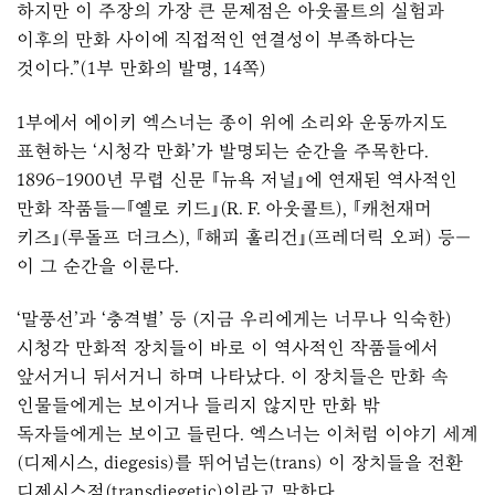
하지만 이 주장의 가장 큰 문제점은 아웃콜트의 실험과
이후의 만화 사이에 직접적인 연결성이 부족하다는
것이다.”(1부 만화의 발명, 14쪽)
1부에서 에이키 엑스너는 종이 위에 소리와 운동까지도
표현하는 ‘시청각 만화’가 발명되는 순간을 주목한다.
1896–1900년 무렵 신문 『뉴욕 저널』에 연재된 역사적인
만화 작품들—『옐로 키드』(R. F. 아웃콜트), 『캐천재머
키즈』(루돌프 더크스), 『해피 훌리건』(프레더릭 오퍼) 등—
이 그 순간을 이룬다.
‘말풍선’과 ‘충격별’ 등 (지금 우리에게는 너무나 익숙한)
시청각 만화적 장치들이 바로 이 역사적인 작품들에서
앞서거니 뒤서거니 하며 나타났다. 이 장치들은 만화 속
인물들에게는 보이거나 들리지 않지만 만화 밖
독자들에게는 보이고 들린다. 엑스너는 이처럼 이야기 세계
(디제시스, diegesis)를 뛰어넘는(trans) 이 장치들을 전환
디제시스적(transdiegetic)이라고 말한다.