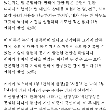
냈는지는 덜 분명하다. 만화에 관한 많은 문헌이 전환
디제시스 형식(가령 내면의 상태를 표현하는 별, 전구, 하트
모양 등)의 사용을 언급하기는 하지만, 내가 아는 한 아무도
그것의 역사와 기원을 설명하려 시도한 적은 없다.(1부
만화의 발명, 42쪽)
이 이론적 논의가 설득력이 있다고 생각하든 그러지 않든
간에, 소리에 대한 전환 디제시스 재현이 소리를 기록할 수
있는 기술의 출현과 동시에 발전한 것만은 확실하다.
전자가 후자에 영향을 받았든, 아니면 두 경우 모두 보다
근본적인 지각 지식의 변화에 반응했든 간에 말이다.(1부
만화의 발명, 52쪽)
에이키 엑스너의 1부 「만화의 발명」을 ‘사용’하는 나의 2부
「선형적 만화 너머」의 공통 주제는 만화의 선형성과
비선형성이다. 만화에서 나타나는 선형성과 비선형성은
동일한 하나의 현상이 지닌 이중의 국면이며, 이 두 대립적
속성의 역동적 상호 관계—혹은 ‘변증법’—는 만화의 본질을