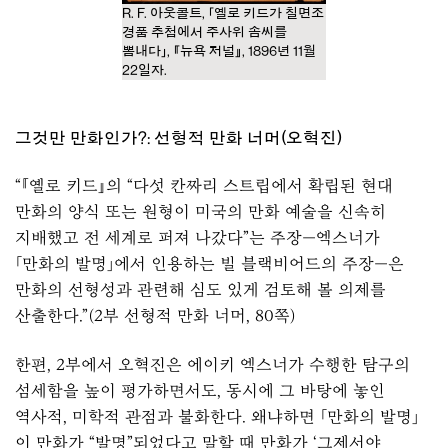
R. F. 아웃콜트, 「옐로 키드가 칠면조
경품 추첨에서 주사위 솜씨를
뽐내다」, 『뉴욕 저널』, 1896년 11월
22일자.
그것만 만화인가?: 선형적 만화 너머(오혁진)
“『옐로 키드』의 “다섯 칸짜리 스트립에서 확립된 현대
만화의 양식 또는 원형이 미국의 만화 예술을 신속히
지배했고 전 세계로 퍼져 나갔다”는 주장—엑스너가
「만화의 발명」에서 인용하는 빌 블랙비어드의 주장—은
만화의 선형성과 관련해 심도 있게 검토해 볼 의제를
산출한다.”(2부 선형적 만화 너머, 80쪽)
한편, 2부에서 오혁진은 에이키 엑스너가 수행한 탐구의
섬세함을 높이 평가하면서도, 동시에 그 바탕에 놓인
역사적, 미학적 관점과 불화한다. 왜냐하면 「만화의 발명」
이 만화가 “발명”되었다고 말할 때 만화가 ‘그제서야