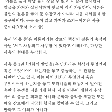
“이론은 혼자 마냥 옳고 강할 수 없고 꼭 함께 존재한다.
앞글을 가져와 실랑이하며 뒷글이 잠시 자립한다. 이론은
불변의 결론을 쌓아 둔 수장고가 아니라 다음 대화를 위한
공구함이다. 눈독 들여 읽고 가져가 쓰기—이론은
사용
중
이다.”(총서 소개 글)
총서 ‘
사용 중
’은 이론이라는 장르의 핵심이 결론의 축적이
아닌 ‘서로 사용되고 사용함’에 있다고 이해하고, 다양한
사용의 형태를 부각한다.
사용 중
1권 『만화의 발명을』은 만화라는 형식이 무엇인지
혹은 무엇이어야 하는지를 놓고 충돌하는 두 관점을
나란히 담고 있다. 이는 마치 회화가 무엇인지 혹은
무엇이어야 하는지를 놓고 모더니즘의 태동기에 벌어진
혼란과 논쟁을 떠올리게 한다. 사실 이른바 재현과 추상
사이의 충돌은 회화뿐 아니라 문학과 음악을 포함한 모든
예술 장르에서 다양한 형태로 찾아볼 수 있다. 그리고
만화도 그 예외가 아니다.