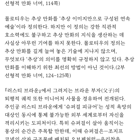
선형적 만화 너머, 114쪽)
몰로티우는 추상 만화를 ‘추상 이미지만으로 구성된 연속
예술’이라 정의한다. 하지만 이 정의는 강한 직관적
호소력에도 불구하고 추상 만화의 지식을 생산하는 데
사실상 아무런 기여를 하지 못한다. 몰로티우의 정의는
추상 만화를 길게 늘여 놓은 기술에 지나지 않으며,
무엇보다 ‘추상’의 의미를 명확히 규정하지 않고 있다. 추상
만화를 이해하기 위한 최선의 방법이 아닌 것이다.(2부
선형적 만화 너머, 124–125쪽)
『러스티 브라운』에서 그려지는 브라운 부자(父子)의
퇴행적 궤적 또한 미니어처 사물을 경유하여 전개된다.
주인공 러스티 브라운에게 ‘슈퍼걸 피규어’는 성적 욕망의
대상인 동시에 통제 불가능한 외부 세계로부터 자신을
격리시키는 도피처이다. 특히 슈퍼걸이 살아 움직이는
몽상의 순간은 주목할 만한데, 이때 슈퍼걸은—조지프
코넬의 상자 구조물에 배치된 오브제처럼—유리창을