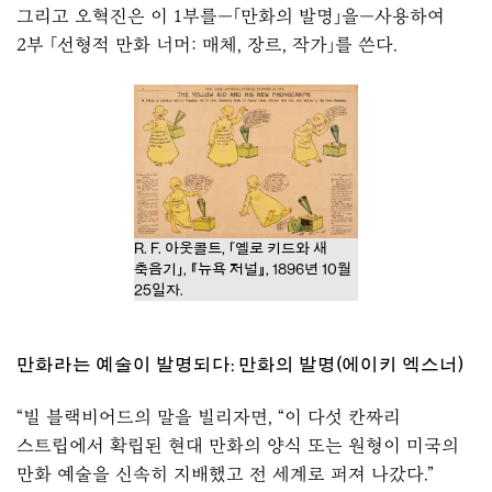
그리고 오혁진은 이 1부를—「만화의 발명」을—사용하여
2부 「선형적 만화 너머: 매체, 장르, 작가」를 쓴다.
R. F. 아웃콜트, 「옐로 키드와 새
축음기」, 『뉴욕 저널』, 1896년 10월
25일자.
만화라는 예술이 발명되다: 만화의 발명(에이키 엑스너)
“빌 블랙비어드의 말을 빌리자면, “이 다섯 칸짜리
스트립에서 확립된 현대 만화의 양식 또는 원형이 미국의
만화 예술을 신속히 지배했고 전 세계로 퍼져 나갔다.”