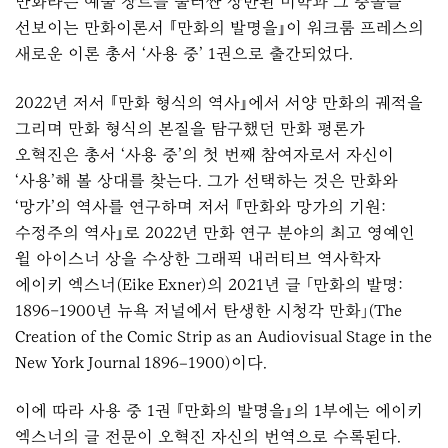
만화라는 예술 장르를 둘러싼 상반된 미학과 그 충돌을
선보이는 만화이론서 『만화의 발명을』이 워크룸 프레스의
새로운 이론 총서 ‘
사용 중
’ 1권으로 출간되었다.
2022년 저서 『만화 형식의 역사』에서 서양 만화의 궤적을
그리며 만화 형식의 본질을 탐구했던 만화 평론가
오혁진은 총서 ‘
사용 중
’의 첫 번째 참여자로서 자신이
‘사용’해 볼 상대를 찾는다. 그가 선택하는 것은 만화와
‘망가’의 역사를 연구하며 저서 『만화와 망가의 기원:
수정주의 역사』로 2022년 만화 연구 분야의 최고 영예인
윌 아이스너 상을 수상한 그래픽 내러티브 역사학자
에이키 엑스너(Eike Exner)의 2021년 글 「만화의 발명:
1896–1900년 뉴욕 저널에서 탄생한 시청각 만화」(The
Creation of the Comic Strip as an Audiovisual Stage in the
New York Journal 1896–1900)이다.
이에 따라
사용 중
1권 『만화의 발명을』의 1부에는 에이키
엑스너의 글 전문이 오혁진 자신의 번역으로 수록된다.