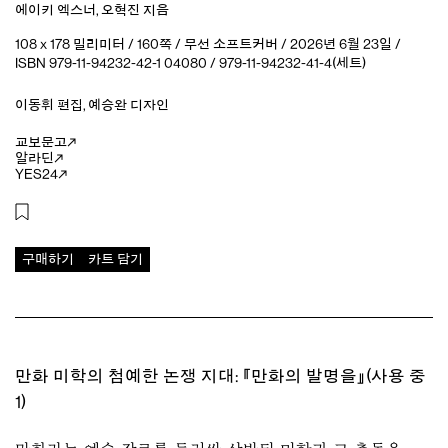
에이키 엑스너
,
오혁진
지음
108 x 178 밀리미터 / 160쪽 / 무선 소프트커버 / 2026년 6월 23일 /
ISBN 979-11-94232-42-1 04080 / 979-11-94232-41-4(세트)
이동휘
편집
,
예승완
디자인
교보문고
알라딘
YES24
구매하기
카트 담기
만화 미학의 첨예한 논쟁 지대: 『만화의 발명을』(
사용 중
1)