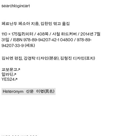
search
login
cart
페르난두 페소아
지음
,
김한민
엮고 옮김
110 × 175밀리미터 / 408쪽 / 사철 하드커버 / 2014년 7월
31일 / ISBN 978-89-94207-42-1 04800 / 978-89-
94207-33-9 (세트)
김뉘연
편집
,
강경탁
디자인(본문)
,
김형진
디자인(표지)
교보문고
알라딘
YES24
Heteronym
산문
이명(異名)