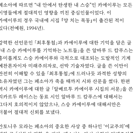
페소아에 따르면 “내 안에서 탄생한 내 스승”인 카에이루는 모든
이명들에게 절대적인 영향을 끼친 중심인물이었다. 이
카에이루의 경우 국내에 시집 『양 치는 목동』이 출간된 적이
있다(전예원, 1994년).
강력한 선언문인 「최후통첩」과 카에이루에 대한 기억을 담은 글
「내 스승 카에이루를 기억하는 노트들」을 쓴 알바루 드 캄푸스는
흥미롭게도 스승 카에이루와 극적으로 대조되는 도발적인 기계
예찬론자이자 미래주의자로, 선박 기술자였다. 글을 쓴 이만이
완전히 이해할 수 있을 「최후통첩」에 드러나듯 과격한 성향의
소유자였던 그는 페소아가 죽을 때까지 시와 산문을 썼다. 한편
역시 카에이루에 대한 글 「알베르투 카에이루 시집의 서문」을 쓴
리카르두 레이스는 동료 시인 알바루 드 캄푸스에 대해서는
그다지 호의적이지 않았으나, 스승 카에이루에 대해서만은
더불어 절대적 신뢰를 보냈다.
안토니우 모라는 페소아의 중요한 사상 중 하나인 ‘이교주의’에