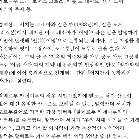
안토니우 모라, 토머스 크로스, 바롱 드 테이브, 헨리 모어,
마리아 주제 등.
알렉산더 서치는 페소아와 같은 해(1888년)에, 같은 도시
(리스본)에서 태어난 이로 페소아가 ‘이명’이라는 말을 발명하기
이전에 탄생해 ‘전(前)이명’으로 분류되는 작가다. 그는 이명들 
유일하게 영어, 프랑스어, 포르투갈어 모두로 글을 썼다. 이
산문선에는 그의 글 중 ‘지옥의 거주자’와 아무 곳도 아닌 그곳의
군주 ‘야곱 사탄’과의 계약 내용을 밝힌 인상적인 단문 「악마와
계약」에 이어 충격적으로 전개되는 단편 「어지간히 독창적인
만찬」이 실렸다.
알베르투 카에이루의 경우 시인이었기에 별도로 남긴 산문이
없어 대신 유일한 산문으로 고려될 수 있는, 알렉산더 서치가
포르투갈어로 기록한 가상 인터뷰 「알베르투 카에이루와의
인터뷰」를 수록했다. 알렉산더 서치가 “우리 시대 시인들 중 가
최신인, 그리고 의심할 여지없이 가장 독창적인 시인”이라
일컫는 알베르투 카에이루는 핵심 이명 3인방 중 한 명이다.