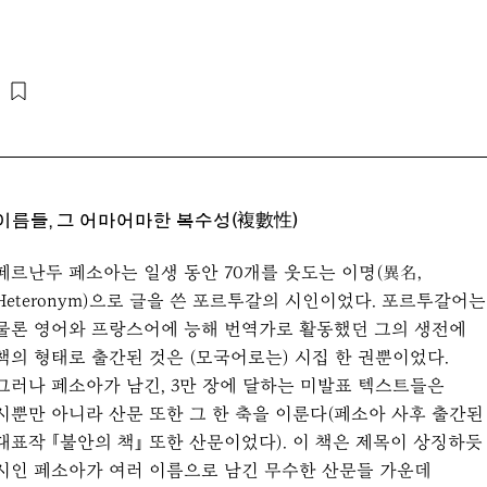
이름들, 그 어마어마한 복수성(複數性)
페르난두 페소아는 일생 동안 70개를 웃도는 이명(異名,
Heteronym)으로 글을 쓴 포르투갈의 시인이었다. 포르투갈어는
물론 영어와 프랑스어에 능해 번역가로 활동했던 그의 생전에
책의 형태로 출간된 것은 (모국어로는) 시집 한 권뿐이었다.
그러나 페소아가 남긴, 3만 장에 달하는 미발표 텍스트들은
시뿐만 아니라 산문 또한 그 한 축을 이룬다(페소아 사후 출간된
대표작 『불안의 책』 또한 산문이었다). 이 책은 제목이 상징하듯
시인 페소아가 여러 이름으로 남긴 무수한 산문들 가운데