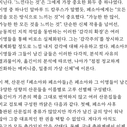
지닌다. ‘느낀다는 것’은 그에게 가장 중요한 화두 중 하나였다.
이명 중 하나인 알바루 드 캄푸스가 말했듯, 페소아에게는 “모든
것을 모든 방식으로 느끼는 것”이 중요했다. “가능한 한 많이,
가능한 한 모든 것을 느끼는 것”. 단순한 신체 작용을 넘어선,
능동적인 지적 작업을 동반하는 이러한 ‘감각의 확장’은 여러
이명들을 통해 비로소 실체화된다. 그는 ‘감각주의’를 창시하고
체계화할 정도로 느낌 내지 감각에 대해 사유하고 썼다. 페소아
이명들과 그들이 남긴 글들은 이러한 다각적, 분석적 사유의
결과물이자, 옮긴이의 분석에 따르면, 나아가 “점점 정교하게
진화하는 메커니즘, 일종의 가상 신체”에 이른다.
이 책, 산문선 『페소아와 페소아들』은 페소아와 그 이명들이 남
다양한 성향의 산문들을 이름별로 고루 선별해 구성됐다.
옮긴이가 기존의 책을 그대로 번역하지 않고 여러 산문집들을
비교 검토해 구성한 까닭은 다음과 같다. 첫째, 페소아 사후
출판된 산문집의 종류가 많았지만 작가가 남긴 글의 양이 워낙
많아 그중 대표적인 한 권을 택할 수 없었다. 게다가 아직도
유고가 모두 출간되지 않은 상태다. 둘째, 국내 출판계에서 이제