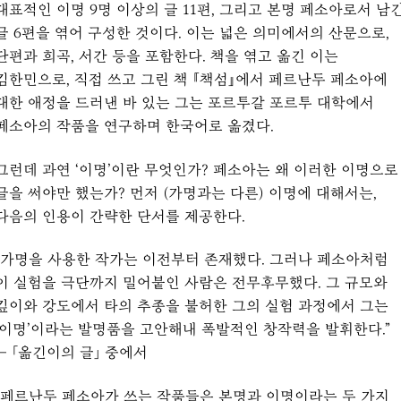
대표적인 이명 9명 이상의 글 11편, 그리고 본명 페소아로서 남
글 6편을 엮어 구성한 것이다. 이는 넓은 의미에서의 산문으로,
단편과 희곡, 서간 등을 포함한다. 책을 엮고 옮긴 이는
김한민으로, 직접 쓰고 그린 책 『책섬』에서 페르난두 페소아에
대한 애정을 드러낸 바 있는 그는 포르투갈 포르투 대학에서
페소아의 작품을 연구하며 한국어로 옮겼다.
그런데 과연 ‘이명’이란 무엇인가? 페소아는 왜 이러한 이명으로
글을 써야만 했는가? 먼저 (가명과는 다른) 이명에 대해서는,
다음의 인용이 간략한 단서를 제공한다.
“가명을 사용한 작가는 이전부터 존재했다. 그러나 페소아처럼
이 실험을 극단까지 밀어붙인 사람은 전무후무했다. 그 규모와
깊이와 강도에서 타의 추종을 불허한 그의 실험 과정에서 그는
‘이명’이라는 발명품을 고안해내 폭발적인 창작력을 발휘한다.”
— 「옮긴이의 글」 중에서
“페르난두 페소아가 쓰는 작품들은 본명과 이명이라는 두 가지