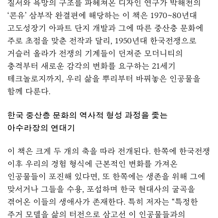
질서와 욕망의 구조를 파헤쳐온 디자인 연구가 박해천의
‘콘유’ 삼부작 완결편에 해당하는 이 책은 1970~80년대
고도성장기 아파트 단지 개발과 그에 따른 중산층 문화에
주로 초점을 맞춘 전작과 달리, 1950년대 한국전쟁으로
거슬러 올라가 전쟁의 기계들이 던져준 모더니티의
충격부터 새로운 감각의 변화를 요구하는 21세기
테크놀로지까지, 우리 삶을 뿌리부터 바꿔놓은 인공물을
함께 다룬다.
한국 중산층 문화의 역사적 형성 과정을 좇는
아수라장의 연대기
이 책은 크게 두 개의 축을 따라 전개된다. 한쪽에 한국전쟁
이후 우리의 경험 형식에 근본적인 변화를 가져온
인공물들이 포진해 있다면, 또 한쪽에는 생존을 위해 그에
맞서거나 그들을 수용, 포섭하며 한국 현대사의 굴곡을
겪어온 이들의 생애사가 존재한다. 특히 저자는 “특정한
주거 모델을 삶의 터전으로 삼고선 이 인공물들과의