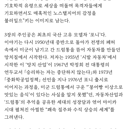
기호학적 유령으로 세상을 떠돌며 목격자들에게
기묘하면서도 매혹적인 노스탤지어의 감정을
불러일으”키는 이미지로 남는다.
3장의 주인공은 최초의 국산 고유 모델차 ‘포니’다.
이야기는 다시 1950년대 중반으로 돌아가 전쟁의 폐허
속에서 미군이 남기고 간 드럼통을 뜯어 자동차를 만들던
망치질에서 시작한다. 저자는 1955년 ‘시발 자동차’에서
시작한 이 ‘망치 산업’이 1967년 박정희 전 대통령의
연두교서 「승리하는 자는 중단하지 않는다」와 1973년
「중화학공업정책」 선언을 지나 1976년 포니 출시로
이어지는 과정을, 미군 드럼통에서 구운 “’붕어빵 이상으로
맛있는 음식’이 있다는 사실을 알지 못했”던, 자동차산업과
‘드럼통’의 추억을 공유한 세대의 성장담과 엮어 마이카
시대 펼쳐진 아찔한 “쾌속 질주와 수직 상승의 세계”를
그려낸다.