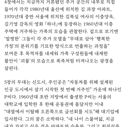
4장에서는 지금까지 거론됐던 주거 공간의 내부로 직접
들어가 각각 1980년대 울산에 위치한 김 과장 아파트,
1970년대 중반 서울에 위치한 김복실 여사의 이층양옥,
김기영 감독의 영화 「하녀」에 등장하는 1960년대 이층
주택에 거주하는 가족의 모습을 관찰한다. 겉으로 보기엔
‘멀쩡한’ 그들이 각 주거 모델을 “무대로 삼아 ‘행복한
가정’의 분위기를 기묘한 방식으로 연출하는 과정을”
보여준 후 목격자를 내세워 가족 구성원들에 내재한
불안이 ‘괴물’의 모습으로 폭죽처럼 터져나오는 광경을
살핀다.
5장의 무대는 신도시, 주인공은 “자동차를 위해 설계된
인공 도시에서 살기 시작한 첫 번째 거주민” 가운데 하나인
P씨다. 1960년대 초반 지방에서 출생한 P씨는 서울의
대학교에 입학한 후 한때 운동권에 몸담지만 이내
“대열에서 이탈해 오른쪽으로 급선회를 시도”해 대기업에
입사한다. 그의 꿈은 소박하다. “내 나이 스물여덟, 지금
내가 가지고 싶은 것은 아파트와 승용차, 그리고 최진실을