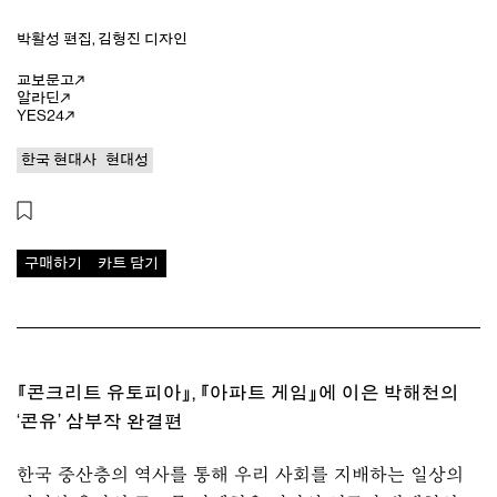
박활성
편집
,
김형진
디자인
교보문고
알라딘
YES24
한국 현대사
현대성
구매하기
카트 담기
『콘크리트 유토피아』, 『아파트 게임』에 이은 박해천의
‘콘유’ 삼부작 완결편
한국 중산층의 역사를 통해 우리 사회를 지배하는 일상의