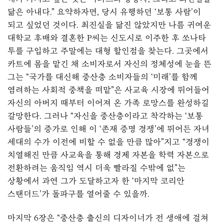
닮은 아내다.” 요약하자면, 당시 유행하던 ‘보통 사람’이
되고 싶었던 것이다. 최진실을 닮진 않았지만 나름 귀여운
대학교 후배와 결혼한 P씨는 신도시로 이주한 후 쏘나타
투를 구입하고 주말에는 대형 할인점을 찾는다. 그곳에서
카트에 몸을 맡긴 채 소비자로서 자신의 정체성에 눈을 뜬
그는 “국가를 대신해 중산층 소비자들의 ‘미래’를 함께
염려하는 사회적 중책을 떠맡”은 사교육 시장에 뛰어들어
자신의 아버지 때부터 이어져 온 가족 로망스를 완성하길
갈망한다. 그러나 “자신을 중산층이라고 착각하는 ‘보통
사람들’의 증가로 인해 이 ‘존재 증명 경쟁’에 뛰어든 자녀
세대의 수가 이전에 비할 수 없을 만큼 많아”지고 “경쟁이
치열해진 만큼 사교육을 통해 경제 자본을 학력 자본으로
전환하려는 움직임 역시 더욱 빨라질 수밖에 없”는
상황에서 과연 그가 도달하고자 한 ‘마지막 코리안
스탠더드’가 돌파구를 열어줄 수 있을까.
마지막 6장은 “중산층 출신의 디자이너가 전 생애에 걸쳐