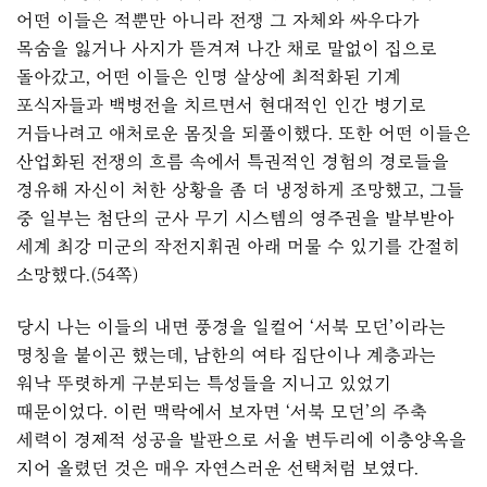
어떤 이들은 적뿐만 아니라 전쟁 그 자체와 싸우다가
목숨을 잃거나 사지가 뜯겨져 나간 채로 말없이 집으로
돌아갔고, 어떤 이들은 인명 살상에 최적화된 기계
포식자들과 백병전을 치르면서 현대적인 인간 병기로
거듭나려고 애처로운 몸짓을 되풀이했다. 또한 어떤 이들은
산업화된 전쟁의 흐름 속에서 특권적인 경험의 경로들을
경유해 자신이 처한 상황을 좀 더 냉정하게 조망했고, 그들
중 일부는 첨단의 군사 무기 시스템의 영주권을 발부받아
세계 최강 미군의 작전지휘권 아래 머물 수 있기를 간절히
소망했다.(54쪽)
당시 나는 이들의 내면 풍경을 일컬어 ‘서북 모던’이라는
명칭을 붙이곤 했는데, 남한의 여타 집단이나 계층과는
워낙 뚜렷하게 구분되는 특성들을 지니고 있었기
때문이었다. 이런 맥락에서 보자면 ‘서북 모던’의 주축
세력이 경제적 성공을 발판으로 서울 변두리에 이층양옥을
지어 올렸던 것은 매우 자연스러운 선택처럼 보였다.