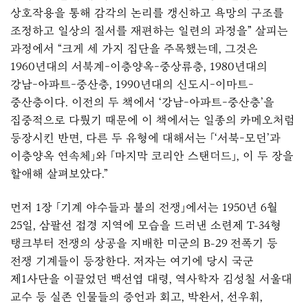
상호작용을 통해 감각의 논리를 갱신하고 욕망의 구조를
조정하고 일상의 질서를 재편하는 일련의 과정을” 살피는
과정에서 “크게 세 가지 집단을 주목했는데, 그것은
1960년대의 서북계-이층양옥-중상류층, 1980년대의
강남-아파트-중산층, 1990년대의 신도시-이마트-
중산층이다. 이전의 두 책에서 ‘강남-아파트-중산층’을
집중적으로 다뤘기 때문에 이 책에서는 일종의 카메오처럼
등장시킨 반면, 다른 두 유형에 대해서는 「‘서북-모던’과
이층양옥 연속체」와 「마지막 코리안 스탠더드」, 이 두 장을
할애해 살펴보았다.”
먼저 1장 「기계 야수들과 불의 전쟁」에서는 1950년 6월
25일, 삼팔선 접경 지역에 모습을 드러낸 소련제 T-34형
탱크부터 전쟁의 상공을 지배한 미군의 B-29 전폭기 등
전쟁 기계들이 등장한다. 저자는 여기에 당시 국군
제1사단을 이끌었던 백선엽 대령, 역사학자 김성칠 서울대
교수 등 실존 인물들의 증언과 회고, 박완서, 선우휘,