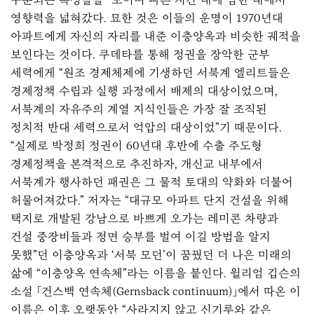
영향력을 넓혀갔다. 묘한 것은 이들의 운명이 1970년대
아파트에게 자신의 자리를 내준 이층양옥과 비슷한 궤적을
보인다는 것이다. 쿠데타를 통해 정권을 장악한 군부
세력에게 “원조 경제체제에 기생하던 서북계 엘리트들은
경제정책 수립과 실행 과정에서 배제의 대상이었으며,
서북계의 자유주의 계열 지식인들은 가장 잘 조직된
정치적 반대 세력으로서 억압의 대상이었”기 때문이다.
“실제로 박정희 정권이 60년대 후반에 수출 주도형
경제정책을 본격적으로 추진하자, 개신교 내부에서
서북계가 행사하던 패권은 그 물적 토대의 약화와 더불어
허물어져갔다.” 저자는 “대규모 아파트 단지 건설을 위해
택지로 개발된 강남으로 바쁘게 오가는 레미콘 차량과
건설 중장비들과 정면 승부를 벌여 이길 방법을 알지
못했”던 이층양옥과 ‘서북 모던’이 꿈꿨던 더 나은 미래의
삶에 “이층양옥 연속체”라는 이름을 붙인다. 윌리엄 깁슨의
소설 「건스백 연속체(Gernsback continuum)」에서 따온 이
이름은 이후 오랫동안 “사라지지 않고 신기루와 같은