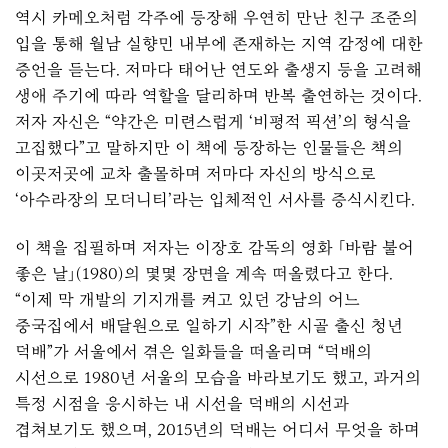
역시 카메오처럼 각주에 등장해 우연히 만난 친구 조준의
입을 통해 월남 실향민 내부에 존재하는 지역 감정에 대한
증언을 듣는다. 저마다 태어난 연도와 출생지 등을 고려해
생애 주기에 따라 역할을 달리하며 반복 출연하는 것이다.
저자 자신은 “약간은 미련스럽게 ‘비평적 픽션’의 형식을
고집했다”고 말하지만 이 책에 등장하는 인물들은 책의
이곳저곳에 교차 출몰하며 저마다 자신의 방식으로
‘아수라장의 모더니티’라는 입체적인 서사를 증식시킨다.
이 책을 집필하며 저자는 이장호 감독의 영화 「바람 불어
좋은 날」(1980)의 몇몇 장면을 계속 떠올렸다고 한다.
“이제 막 개발의 기지개를 켜고 있던 강남의 어느
중국집에서 배달원으로 일하기 시작”한 시골 출신 청년
덕배”가 서울에서 겪은 일화들을 떠올리며 “덕배의
시선으로 1980년 서울의 모습을 바라보기도 했고, 과거의
특정 시점을 응시하는 내 시선을 덕배의 시선과
겹쳐보기도 했으며, 2015년의 덕배는 어디서 무엇을 하며