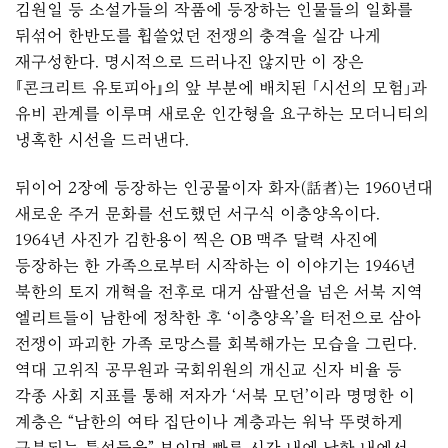
김원일 등 소설가들의 작품에 등장하는 인물들의 일화를
뒤섞어 한반도를 휩쓸었던 전쟁의 충격을 실감 나게
재구성한다. 명시적으로 드러나진 않지만 이 장은
『콘크리트 유토피아』의 앞 부분에 배치된 「시선의 모험」과
유비 관계를 이루며 새로운 인간형을 요구하는 모더니티의
냉혹한 시선을 드러낸다.
뒤이어 2장에 등장하는 인공물이자 화자(話者)는 1960년대
새로운 주거 문화를 선도했던 서구식 이층양옥이다.
1964년 사진가 김한용이 찍은 OB 맥주 달력 사진에
등장하는 한 가족으로부터 시작하는 이 이야기는 1946년
북한의 토지 개혁을 전후로 대거 삼팔선을 넘은 서북 지역
엘리트들이 남한에 정착한 후 ‘이층양옥’을 터전으로 삼아
전쟁이 파괴한 가족 로망스를 회복해가는 모습을 그린다.
역대 고위직 공무원과 국회위원의 개신교 신자 비율 등
각종 사회 지표를 통해 저자가 ‘서북 모던’이라 명명한 이
계층은 “남한의 여타 집단이나 계층과는 워낙 뚜렷하게
구분되는 특성들을” 보이며 빠른 시간 내에 남한 내에서