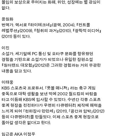
몰입의 보상으로 주어지는 화해, 위안, 성장에는 별 관심이
없다.
윤원화
번역가. 역서로 『하이테크네』(공역, 2004), 『컨트롤
레벌루션』(2009), 『청취의 과거』(2010), 『광학적 미디어』
(2011) 등이 있다.
이진
소설가. 세기말에 PC 통신 및 오타쿠 문화를 향유했던
경험을 기반으로 소설가가 되었으나 유일한 장편소설
『원더랜드 대모험』(2012)은 그러한 경험과는 거의 무관한
내용을 담고 있다.
이태웅
KBS 스포츠국 프로듀서. 「풋볼 매니저」 라는 축구 게임
중독으로 대학 생활을 보낸 덕에 2002 월드컵의 바람을
타고 이듬해 KBS에 입사할 수 있었다. 수년간 각종 스포츠
중계 현장을 전전하다가 우연히 다큐멘터리 제작에 매력을
느끼게 되어 「천하장사 만만세」 (2011), 「공간과 압박」(2012)
등의 다큐멘터리를 만들었다. 이제 스포츠 중계 현장으로
돌아갈 생각은 없다(고 한다).
임근준 AKA 이정우