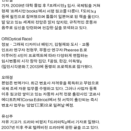
안은별
기자. 2009년 대학 졸업 후 『프레시안』 입사. 국제팀을 거쳐
현재 ‘프레시안 books’에서 서평 원고를 다룬다. 『도미노』
등에 필진으로 참여했으며 틈틈이 일본어로 된 책을 옮긴다.
발 담고 있는 세계의 전망은 밝지 않지만, 규칙적인 운동과
음주로 심신을 단련하며 건강한 삶을 모색하고 있다.
OR(Optical Race)
정보・그래픽 디자이너 배민기, 김형재와 도시・교통
인프라 연구자 전현우, 부동산 연구자 Pheeree B.로
이루어진 4인이 프로젝트에 따라 다양하게 연합하는
임시변통의 시각 창작 집단. 『공원, 한강, 이득영』
(일민시각문화 7, 2013)에 동명의 프로젝트로 참가했다.
오태경
본업은 번역가다. 최근 변호사 자격증을 획득하고 부업으로
국제 조세 자문 업무를 수행하고 있다. 그러나 사업자 등록
이후 원고만 쌓이고 있는 자동차 서적 전문 출판사인 ‘코르사
에디트리체’(Corsa Editrice)에서 첫 서적이 출간되는 즉시
변호사 업무는 ‘삼업’(三業)으로 밀려날 예정.
유선주
자유 기고가. 드라마 비평지 『드라마틱』에서 기자로 일했다.
2007년 이후 주로 텔레비전 드라마에 관한 글을 쓰고 있다.