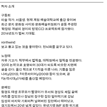
저자 소개
구동희
미술 작가. 서울생. 현재 계원 예술대학교에 출강 중이며
최근 문지 문화원 사이와 문화예술위원회가 공동 주관한
‘확장된 개념의 경이의 방’(ECC) 프로젝트에 참가했다.
2014년도가 벌써 기대됨.
northwind
보고 듣고 읽는 것을 좋아한다. 전뇌화를 꿈꾸고 있다.
노정태
자유 기고가. 학부에서 법학을, 대학원에서 철학을 전공했다.
‘20대 논객’으로 호명되어 30대가 되도록 비슷한 지면에
글을 쓴다. 옮긴 책으로 『기적을 이룬 나라, 기쁨을 잃은
나라』(2013), 『아웃라이어』(2009) 등이 있으며, 곧
『논객시대』(가제)를 출간할 예정이다.
문예인
함경도 태생 조부모가 빨갱이가 무서워 경상도 제일 끝에
자리를 잡았으나 장남의 장구한 집안 말아먹기로 강남
입성의 마지막 기회마저 날려버린 집안에서 태어났고,
경기도에서 20년 넘게 살았다. 유년기엔 IMF 외환 위기로