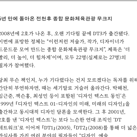
5년 만에 돌아온 전천후 종합 문화체육관광 무크지
2008년에 2호가 나온 후, 오랜 기다림 끝에 DT3가 출간됐다.
이번에 표방한 정체는 “이런저런 저술가, 작가, 디자이너가
드문드문 모여 만드는 종합 문화체육관광 무크지”, 제목은 ‘더
빨리, 더 높이, 더 힘차게’이며, 모두 22명(실제로는 27명)의
필자가 참여했다.
당최 무슨 책인지, 누가 기다렸다는 건지 모르겠다는 독자를 위
간단히 부연하자면, 때는 세기말로 거슬러 올라간다. 박해천,
임근준, 잭슨홍, 최성민 등이 포함된 ‘디자인 텍스트 동인’은
1999년 『디자인 텍스트 01-디자인의 미래, 미래의 디자인』을
출간하고 동시대적 디자인 담론을 모색한다. 그 후 2001년,
2호를 낸 ‘디자인 텍스트’는 보다 느슨한 연대 조직인 ‘DT
네트워크’로 이어져 『DT1』(2005), 『DT2』(2008)를 통해 더 넓은
관심사를 가진 여러 분야의 필자들이 “디자인, 예술,