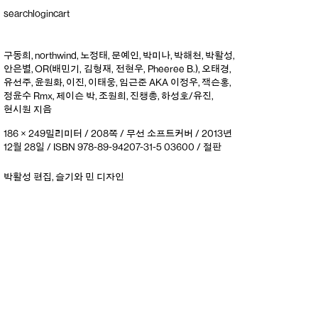
search
login
cart
구동희
,
northwind
,
노정태
,
문예인
,
박미나
,
박해천
,
박활성
,
안은별
,
OR(배민기, 김형재, 전현우, Pheeree B.)
,
오태경
,
유선주
,
윤원화
,
이진
,
이태웅
,
임근준 AKA 이정우
,
잭슨홍
,
정윤수 Rmx
,
제이슨 박
,
조원희
,
진챙총
,
하성호/유진
,
현시원
지음
186 × 249밀리미터 / 208쪽 / 무선 소프트커버 / 2013년
12월 28일 / ISBN 978-89-94207-31-5 03600 / 절판
박활성
편집
,
슬기와 민
디자인