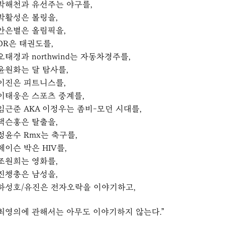
박해천과 유선주는 야구를,
박활성은 볼링을,
안은별은 올림픽을,
OR은 태권도를,
오태경과 northwind는 자동차경주를,
윤원화는 달 탐사를,
이진은 피트니스를,
이태웅은 스포츠 중계를,
임근준 AKA 이정우는 좀비-모던 시대를,
잭슨홍은 탈출을,
정윤수 Rmx는 축구를,
제이슨 박은 HIV를,
조원희는 영화를,
진챙총은 남성을,
하성호/유진은 전자오락을 이야기하고,
최영의에 관해서는 아무도 이야기하지 않는다.”