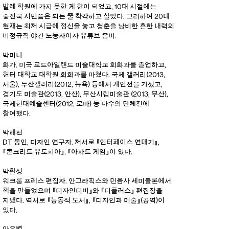
발레 학원에 가지 못한 게 한이 되었고, 10대 시절에는
중진국 시민쯤은 되는 줄 착각하고 살았다. 그리하여 20대
현재는 최저 시급에 정신줄 놓고 청춘을 낭비한 흔한 내력의
비정규직 야간 노동자이자 유튜브 좀비.
박미나
화가. 미국 로드아일랜드 미술대학교 회화과를 졸업하고,
헌터 대학교 대학원 회화과를 마쳤다. 국제 갤러리(2013,
서울), 두산갤러리(2012, 뉴욕) 등에서 개인전을 가졌고,
경기도 미술관(2013, 안산), 부산시립미술관 (2013, 부산),
국제현대예술센터(2012, 로마) 등 다수의 단체전에
참여했다.
박해천
DT 동인, 디자인 연구자. 저서로 『인터페이스 연대기』,
『콘크리트 유토피아』, 『아파트 게임』이 있다.
박활성
워크룸 프레스 편집자. 안그라픽스와 민음사 세미콜론에서
책을 만들었으며 『디자인디비』와 『디플러스』 편집장을
지냈다. 역서로 『능동적 도서』, 『디자인과 미술』(공역)이
있다.