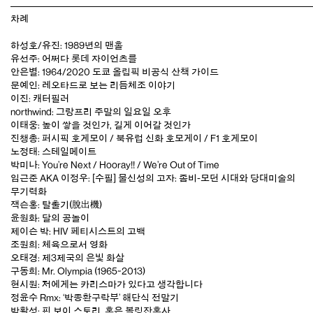
차례
하성호/유진: 1989년의 맨홀
유선주: 어쩌다 롯데 자이언츠를
안은별: 1964/2020 도쿄 올림픽 비공식 산책 가이드
문예인: 레오타드로 보는 리듬체조 이야기
이진: 캐터필러
northwind: 그랑프리 주말의 일요일 오후
이태웅: 높이 쌓을 것인가, 길게 이어갈 것인가
진챙총: 퍼시픽 호게모이 / 북유럽 신화 호모게이 / F1 호게모이
노정태: 스테일메이트
박미나: You’re Next / Hooray!! / We’re Out of Time
임근준 AKA 이정우: [수필] 물신성의 고자: 좀비-모던 시대와 당대미술의
무기력화
잭슨홍: 탈출기(脫出機)
윤원화: 달의 공놀이
제이슨 박: HIV 페티시스트의 고백
조원희: 체육으로서 영화
오태경: 제3제국의 은빛 화살
구동희: Mr. Olympia (1965~2013)
현시원: 저에게는 카리스마가 있다고 생각합니다
정윤수 Rmx: ‘박종환구락부’ 해단식 전말기
박활성: 핀 보이 스토리, 혹은 볼링잔혹사