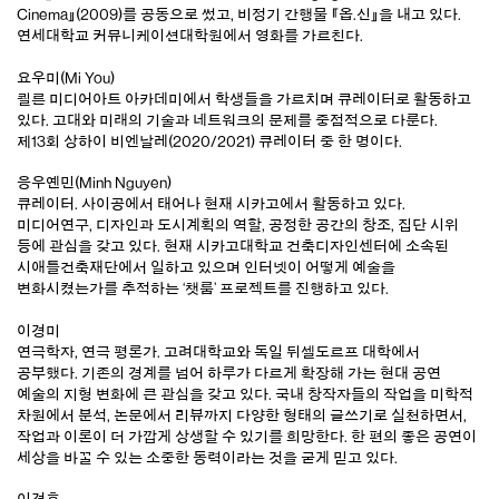
Cinema』(2009)를 공동으로 썼고, 비정기 간행물 『옵.신』을 내고 있다.
연세대학교 커뮤니케이션대학원에서 영화를 가르친다.
요우미(Mi You)
쾰른 미디어아트 아카데미에서 학생들을 가르치며 큐레이터로 활동하고
있다. 고대와 미래의 기술과 네트워크의 문제를 중점적으로 다룬다.
제13회 상하이 비엔날레(2020/2021) 큐레이터 중 한 명이다.
응우옌민(Minh Nguyen)
큐레이터. 사이공에서 태어나 현재 시카고에서 활동하고 있다.
미디어연구, 디자인과 도시계획의 역할, 공정한 공간의 창조, 집단 시위
등에 관심을 갖고 있다. 현재 시카고대학교 건축디자인센터에 소속된
시애틀건축재단에서 일하고 있으며 인터넷이 어떻게 예술을
변화시켰는가를 추적하는 ‘챗룸’ 프로젝트를 진행하고 있다.
이경미
연극학자, 연극 평론가. 고려대학교와 독일 뒤셀도르프 대학에서
공부했다. 기존의 경계를 넘어 하루가 다르게 확장해 가는 현대 공연
예술의 지형 변화에 큰 관심을 갖고 있다. 국내 창작자들의 작업을 미학적
차원에서 분석, 논문에서 리뷰까지 다양한 형태의 글쓰기로 실천하면서,
작업과 이론이 더 가깝게 상생할 수 있기를 희망한다. 한 편의 좋은 공연이
세상을 바꿀 수 있는 소중한 동력이라는 것을 굳게 믿고 있다.