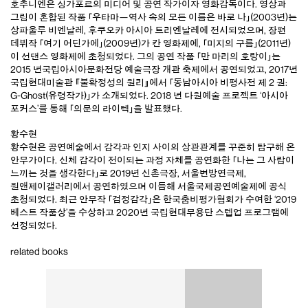
호추니엔은 싱가포르의 미디어 및 공연 작가이자 영화감독이다. 영상과
그림이 혼합된 작품 「우타마—역사 속의 모든 이름은 바로 나」(2003년)는
상파울루 비엔날레, 후쿠오카 아시아 트리엔날레에 전시되었으며, 장편
데뷔작 「여기 어딘가에」(2009년)가 칸 영화제에, 「미지의 구름」(2011년)
이 선댄스 영화제에 초청되었다. 그의 공연 작품 「만 마리의 호랑이」는
2015 년국립아시아문화전당 예술극장 개관 축제에서 공연되었고, 2017년
국립현대미술관 『불확정성의 원리』에서 「동남아시아 비평사전 제 2 권:
G-Ghost(유령작가)」가 소개되었다. 2018 년 다원예술 프로젝트 ‘아시아
포커스’를 통해 「의문의 라이텍」을 발표했다.
황수현
황수현은 공연예술에서 감각과 인지 사이의 상관관계를 꾸준히 탐구해 온
안무가이다. 신체 감각이 전이되는 과정 자체를 공연화한 「나는 그 사람이
느끼는 것을 생각한다」로 2019년 신촌극장, 서울변방연극제,
원앤제이갤러리에서 공연하였으며 이듬해 서울국제공연예술제에 공식
초청되었다. 최근 안무작 「검정감각」은 한국춤비평가협회가 수여한 ‘2019
베스트 작품상’을 수상하고 2020년 국립현대무용단 스텝업 프로그램에
선정되었다.
related books