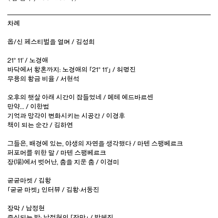
차례
옵/신 페스티벌을 열며 / 김성희
21° 11′ / 노경애
바닥에서 황혼까지: 노경애의 「21° 11′」 / 허명진
무용의 황금 비율 / 서현석
오후의 햇살 아래 시간이 잠들었네 / 메테 에드바르센
만약... / 이한범
기억과 망각이 변화시키는 시공간 / 이경후
책이 되는 순간 / 김하연
그들은, 배경에 있는, 야생의 자연을 생각했다 / 마텐 스팽베르크
퍼포머를 위한 말 / 마텐 스팽베르크
장(場)에서 벗어난, 춤을 지운 춤 / 이경미
굳굳마켓 / 김황
「굳굳 마켓」 인터뷰 / 김황·서동진
장막 / 남정현
증식되는 밤: 남정현의 「장막」 / 방혜진