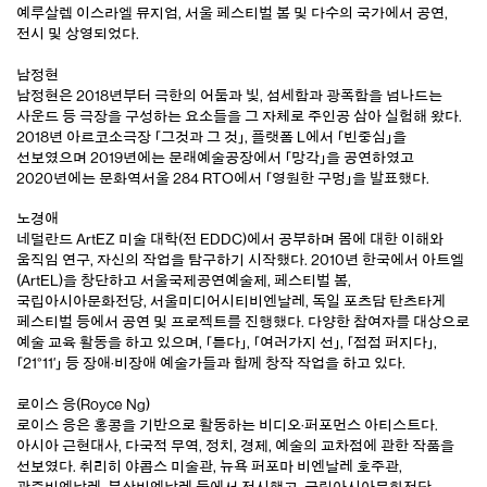
예루살렘 이스라엘 뮤지엄, 서울 페스티벌 봄 및 다수의 국가에서 공연,
전시 및 상영되었다.
남정현
남정현은 2018년부터 극한의 어둠과 빛, 섬세함과 광폭함을 넘나드는
사운드 등 극장을 구성하는 요소들을 그 자체로 주인공 삼아 실험해 왔다.
2018년 아르코소극장 「그것과 그 것」, 플랫폼 L에서 「빈중심」을
선보였으며 2019년에는 문래예술공장에서 「망각」을 공연하였고
2020년에는 문화역서울 284 RTO에서 「영원한 구멍」을 발표했다.
노경애
네덜란드 ArtEZ 미술 대학(전 EDDC)에서 공부하며 몸에 대한 이해와
움직임 연구, 자신의 작업을 탐구하기 시작했다. 2010년 한국에서 아트엘
(ArtEL)을 창단하고 서울국제공연예술제, 페스티벌 봄,
국립아시아문화전당, 서울미디어시티비엔날레, 독일 포츠담 탄츠타게
페스티벌 등에서 공연 및 프로젝트를 진행했다. 다양한 참여자를 대상으로
예술 교육 활동을 하고 있으며, 「듣다」, 「여러가지 선」, 「점점 퍼지다」,
「21°11′」 등 장애·비장애 예술가들과 함께 창작 작업을 하고 있다.
로이스 응(Royce Ng)
로이스 응은 홍콩을 기반으로 활동하는 비디오·퍼포먼스 아티스트다.
아시아 근현대사, 다국적 무역, 정치, 경제, 예술의 교차점에 관한 작품을
선보였다. 취리히 야콥스 미술관, 뉴욕 퍼포마 비엔날레 호주관,
광주비엔날레, 부산비엔날레 등에서 전시했고, 국립아시아문화전당