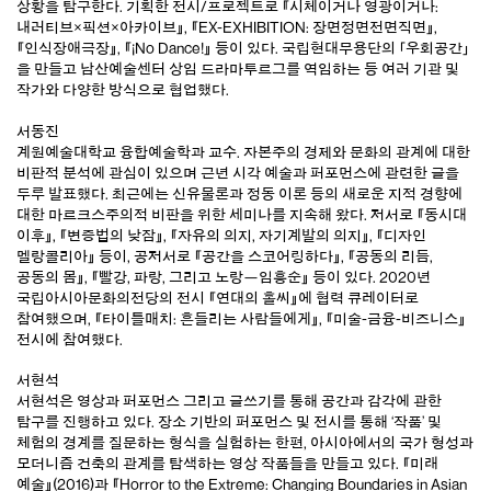
상황을 탐구한다. 기획한 전시/프로젝트로 『시체이거나 영광이거나:
내러티브×픽션×아카이브』, 『EX-EXHIBITION: 장면정면전면직면』,
『인식장애극장』, 『¡No Dance!』 등이 있다. 국립현대무용단의 「우회공간」
을 만들고 남산예술센터 상임 드라마투르그를 역임하는 등 여러 기관 및
작가와 다양한 방식으로 협업했다.
서동진
계원예술대학교 융합예술학과 교수. 자본주의 경제와 문화의 관계에 대한
비판적 분석에 관심이 있으며 근년 시각 예술과 퍼포먼스에 관련한 글을
두루 발표했다. 최근에는 신유물론과 정동 이론 등의 새로운 지적 경향에
대한 마르크스주의적 비판을 위한 세미나를 지속해 왔다. 저서로 『동시대
이후』, 『변증법의 낮잠』, 『자유의 의지, 자기계발의 의지』, 『디자인
멜랑콜리아』 등이, 공저서로 『공간을 스코어링하다』, 『공동의 리듬,
공동의 몸』, 『빨강, 파랑, 그리고 노랑—임흥순』 등이 있다. 2020년
국립아시아문화의전당의 전시 『연대의 홀씨』에 협력 큐레이터로
참여했으며, 『타이틀매치: 흔들리는 사람들에게』, 『미술-금융-비즈니스』
전시에 참여했다.
서현석
서현석은 영상과 퍼포먼스 그리고 글쓰기를 통해 공간과 감각에 관한
탐구를 진행하고 있다. 장소 기반의 퍼포먼스 및 전시를 통해 ‘작품’ 및
체험의 경계를 질문하는 형식을 실험하는 한편, 아시아에서의 국가 형성과
모더니즘 건축의 관계를 탐색하는 영상 작품들을 만들고 있다. 『미래
예술』(2016)과 『Horror to the Extreme: Changing Boundaries in Asian