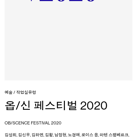
예술
/
작업실유령
옵/신 페스티벌 2020
OB/SCENCE FESTIVAL 2020
김성희
,
김신우
,
김하연
,
김황
,
남정현
,
노경애
,
로이스 응
,
마텐 스팽베르크
,