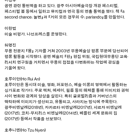
이경후
공연 관련 통번역을 하고 있다. 광주 아시아예술극장 개관 페스티벌,
페스티벌 봄 등에서 일하고 뮤지컬과 연극 등의 연출 통역을 했다. 책 『a
second chance: 눌변』과 『거의 모든 경우의 수: parlando』를 만들었다.
이한범
미술 비평가. 나선프레스를 운영한다.
허명진
무용 전문지 『몸』 기자를 거쳐 2003년 무용예술상 평론 부문에 당선되어
평론 활동을 시작했다. 공연 예술지 『판』 편집 위원, 국립현대무용단 교육·
리서치 연구원을 거치면서 무용의 접점을 다변화하는 작업에 관심을
기울여 왔다.
호루이안(Ho Rui An)
호루이안은 동시대 미술, 영화, 퍼포먼스, 예술 이론의 영역에서 활동하는
싱가포르 작가다. 주로 렉처, 에세이, 필름 등의 매체를 통해 이미지와 권력
사이 변화와 관계의 양상을 살핀다. 특히 글로벌리즘과 거버넌스의
맥락하에 이미지가 생산되고, 유통되고, 사라지는 방식에 주목한다.
광주비엔날레(2018년), 자카르타 비엔날레(2017년), 샤르자 비엔날레
(2017년), 코치-무지리스 비엔날레(2014년), 베를린 세계 문화의 집
(2017년) 등에서 작품을 선보였다.
호추니엔(Ho Tzu Nyen)