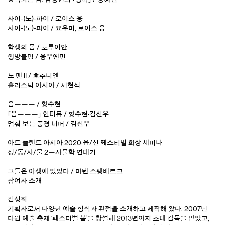
사이-(노)-파이 / 로이스 응
사이-(노)-파이 / 요우미, 로이스 응
학생의 몸 / 호루이안
행방불명 / 응우옌민
노 맨 II / 호추니엔
홀리스틱 아시아 / 서현석
음——— / 황수현
「음———」 인터뷰 / 황수현·김신우
멈춰 보는 풍경 너머 / 김신우
아트 플랜트 아시아 2020·옵/신 페스티벌 화상 세미나
정/동/사/물 2—사물학 연대기
그들은 야생에 있었다 / 마텐 스팽베르크
참여자 소개
김성희
기획자로서 다양한 예술 형식과 관점을 소개하고 제작해 왔다. 2007년
다원 예술 축제 ‘페스티벌 봄’을 창설해 2013년까지 초대 감독을 맡았고,