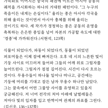
가속화로 이어지는 중국의 패권에 이르는 아시아 공통의
궤적을 가시화하는 하나의 거대한 패턴이다. “그 누구의
죽음이든 내게는 손실이다.” 울리는 종은 아시아 각국을
위해 울리는 것이면서 아시아 총체를 위해 울리는
것이기도 하다. 세 작가가 경청하는 종은 공동의 운명을
축복하는 은은한 종임을 넘어 자본의 가공할 속도에 대한
‘경종’에 가까워진다.(서현석, 123쪽)
식물이 되었다가, 파동이 되었다가, 동물이 되었던
퍼포머들은 이제 잠에 빠져든다. 오후 네 시의 느른한 빛이
기둥 사이로 미끄러져 들어와 그들의 어깨 위로 그림자를
늘어뜨린다. 그림자가 점점 길어진다. 시간이 다시 흐르는
것이다. 무용수들이 하나둘 일어나 떠나고, 공간에는
기둥에 머리를 기대고 잠든 남자 무용수 하나만 남았다.
그는 꿈속에서 어떤 그물망 사이를 유영하고 있을지
궁금해진다. 저 너머 전각의 처마 아래에 날벌레들은
저마다 빛의 입자를 입고 반짝이며 관계의 좌표를 그린다.
(김신우, 136~137쪽)