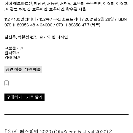
메테 에드바르센
,
방혜진
,
서동진
,
서현석
,
요우미
,
응우옌민
,
이경미
,
이경후
,
이한범
,
허명진
,
호루이안
,
호추니엔
,
황수현
지음
112 × 180밀리미터 / 152쪽 / 무선 소프트커버 / 2021년 2월 26일 / ISBN
979-11-89356-48-4 04600 / 979-11-89356-47-7 (세트)
김신우
,
박활성
편집
,
슬기와 민
디자인
교보문고
알라딘
YES24
공연 예술
다원 예술
구매하기
카트 담기
『옵/신 페스티벌 2020』(Ob/Scene Festival 2020)은