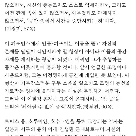
않으면서, 자신의 충동조차도 스스로 억제하면서, 그리고
어떤 관계 속에 있지 않으면서, 아무것과도 관계하지
않으면서, “공간 속에서 시간을 중단시키는 것”이다.
(이경미, 67쪽)
이 퍼포먼스에서 인물-퍼포머는 어둠을 뚫고 자신의
존재를 낱낱이 각인시켜야 할 형상이 아니라 어둠의 공간
자체를 계시하는 형상이 되었다. 어쩌면 그가 수행하는
동작은 머뭇거림에 불과할 것이다. 앞서 언급한 조명이나
사운드처럼, 그는 어정쩡하게 공간에 개입한 듯 보인다. 이
형상이 거추장스러운 구두 소음을 일으키고 조명의 동선을
가로막는 잉여에 불과하다는 사실은 부인하기 어렵다.
그러나 이 이질적 존재는 그것이 은폐하려는 ‘빈 곳’을
도리어 ‘헤아릴 수 없이 증식’시킨다.(방혜진, 90쪽)
로이스 응, 호루이안, 호추니엔을 통해 교감되는 역사는
일본과 서구의 통치 아래 진행된 근대화로부터 자본의