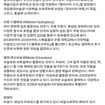
예술극장과 함부르크 캄프나겔 극장에서 「뱀파이어 기시」를 공연했다.
국립현대미술관 다원예술 프로젝트에 선정된 「조미아의 여왕」이 독일,
스위스, 홍콩에 소개되었다.
마텐 스팽베르크(Mårten Spångberg)
여러 영역에 걸쳐 활동하는 안무가, 무용 이론가. 확장된 영역에서의 안무,
다양한 형식과 표현을 통한 안무의 실험적 실천 등이 주된 관심사이며
다층적 형식을 띤 실험적 실천을 통해 이 문제들에 접근해 왔다.
2008년부터 2012년까지 스톡홀름의 무용 대학교에서 안무학을
이끌었고 2011년 『스팽베르크주의』를 출간했다. 최근에는 생태학과 후기
인류세 미학에 관한 작업을 발표하고 있다.
메테 에드바르센(Mette Edvardsen)
오슬로와 브뤼셀에서 활동하는 안무가, 퍼포머. 그의 일부 작품은 영상, 책,
글쓰기 등 다른 매체와 형식의 작품을 탐구하기도 하지만, 모든 작품을
관통하는 관심사는 실천과 상황으로서 공연 예술의 관계성이다. 여러
무용단과 프로젝트에서 무용수, 퍼포머로 활동해 왔으며, 2002년부터
자신의 안무 작업을 선보이고 있다. 2015년 오슬로의 블랙박스 극장에서
회고전이 열렸고, 2018년 바르셀로나의 MACBA에서 특별전이
개최되었다.
방혜진
비평가. 영상과 퍼포먼스를 연구하고 전시-바깥으로부터 예외적-전시