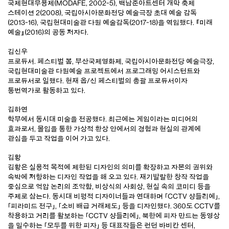
국제현대무용제(MODAFE, 2002~5), 백남준아트센터 개막 축제
스테이션 2(2008), 국립아시아문화전당 예술극장 초대 예술 감독
(2013~16), 국립현대미술관 다원 예술감독(2017~18)을 역임했다. 『미래
예술』(2016)의 공동 저자다.
김신우
프로듀서. 페스티벌 봄, 부산국제영화제, 국립아시아문화전당 예술극장,
국립현대미술관 다원예술 프로젝트에서 프로그래밍 어시스턴트와
프로듀서로 일했다. 현재 옵/신 페스티벌의 총괄 프로듀서이자
통번역가로 활동하고 있다.
김하연
학부에서 동시대 미술을 전공했다. 최근에는 게임이라는 미디어의
효과로서, 몰입을 통한 가상적 환상 안에서의 경험과 현실의 관계에
관심을 두고 작업을 이어 가고 있다.
김황
김황은 실용적 목적에 제한된 디자인의 의미를 확장하고 자본의 권위와
속박에 저항하는 디자인 작업을 해 오고 있다. 재기발랄한 창작 작업을
중심으로 억압 논리의 조악함, 비상식의 사회상, 현실 속의 코미디 등을
주제로 삼는다. 동시대 비평적 디자이너들과 연대하며 「CCTV 샹들리에」,
「피라미드 전구」, 「소비 배급 거래제도」 등을 디자인했다. 360도 CCTV를
착용하고 거리를 활보하는 「CCTV 샹들리에」, 북한에 피자 만드는 동영상
을 밀수하는 「모두를 위한 피자」 등 대표작들은 런던 바비칸 센터,