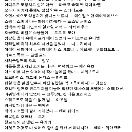
어디로든 도망치고 싶은 마음 — 마크코 즐렉 앤 지미 라벨
모두가 지키지 못했던 점심 약속 — 스타이로폼
오렌지색으로 영롱하게 빛나는 노른자 — 에인절스 앤 에어웨이브스
스팸 무스비에 나는 마음 아파했다 — 포스탈 서비스
생맥주 딱 한 파인트의 일요일 저녁 — 비치 하우스
오믈렛의 비결은 소용돌이 — 토로 이 모아
정갈한 음식 속에 피로가 배어 있었다 — 아르투르 슈나벨
칵테일에 취해 최후의 타건을 들었다 — 디누 리파티
머레이 페라이어 → 사라 데이비스 비크너 → 예브게니 코롤리오프 →
라르스 폭트 — 글렌 굴드
사리곰탕면의 오후 — 정우
이름은 물소지만 고기는 너무나 퍽퍽하고 — 패러슈츠
여느 여름 나는 삼척에서 작가 놀이를 했다 — 시와 / 도시
오므라이스, 파르페, 돈가스 — 라이드
햇살 좋은 날엔 단무지 빠진 김밥(을 먹고 후회하자) — 맷슨 2
조악한 칠면조 샌드위치를 만들어 먹었던 텍사스의 모텔에는 소 떼 대신
바퀴벌레 떼가 있었다 — 크루앙빈 앤 레온 브리지스
스팸으로도 먹을 수 없던 밥 — 아우얼
워커힐과 남대문 — 백예린
깨의 고소함에 잠시 기대었다 — 데이 웨이브
골목길의 오크라 — 로지
철로 밑의 귤 냉면 — 유키카
이것도 저것도 다 샀어요, 당신을 위한 건 아니지만 — 에이드리안 렌커