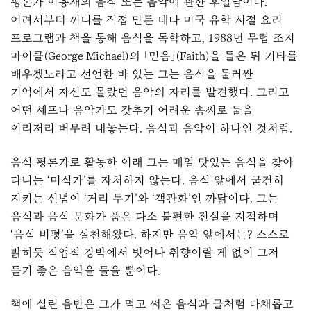
평론가 이용재의 음식 또는 음악에 관한 후일담이다.
어려서부터 끼니를 직접 만든 데다 미국 유학 시절 요리
프로그램과 책을 통해 음식을 독학하고, 1988년 무렵 조지
마이클(George Michael)의 「믿음」(Faith)을 들은 뒤 기타를
배우겠노라고 선언한 바 있는 그는 음식을 둘러싼
기억에서 자신도 몰랐던 음악의 자리를 발견했다. 그리고
어떤 셰프나 음악가도 갖추기 어려운 솜씨로 둘을
이리저리 버무려 내놓는다. 음식과 음악이 하나인 것처럼.
음식 평론가로 활동한 이래 그는 매일 맛있는 음식을 찾아
다니는 ‘미식가’를 자처하지 않는다. 음식 앞에서 굳건히
지키는 신념이 ‘거리 두기’와 ‘객관화’인 까닭이다. 그는
음식과 음식 문화가 품은 다소 불편한 진실을 지적하며
‘음식 비평’을 실천해왔다. 하지만 음악 앞에서는? 스스로
밝히듯 직업적 강박에서 벗어나 취향이랄 게 없이 그저
듣기 좋은 음악을 들을 뿐이다.
책에 실린 음반은 그가 먹고 써온 음식과 글처럼 다채롭고