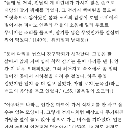
“둘째 날 저녁, 전날의 게 비린내가 가시지 않은 손으로
대망의 딸기 뷔페를 먹었다. 그 전까지 백예린을 들으며
머릿속으로 쌓아왔던 봄과 도시의 감성이 호텔 로비에서
벌어지는 피아노 연주와 객들의 소음에 밀려 우르르
무너지는 소리를 들으며, 딸기를 넣은 무엇인가를 열심히
집어 먹었다.” (149쪽, 「워커힐과 남대문」)
“문어 다리를 씹으니 강구막회가 생각났다. 그곳은 잘
삶아서 얇게 저며 입에 착착 감기는 문어 다리를 낸다. 안
간 지 너무 오래되었군. 그와 헤어지고 숙소에서 좀 멀리
떨어진 곳에서 지하철을 내려 좀 걸었다. 하루 종일
걸었지만 왠지 좀 더 걷고 싶었다. 마침 로지(골목길)라는
밴드의 음악을 듣고 있었다.” (155, 「골목길의 오크라」)
“아무래도 나라는 인간은 마트에 가서 식재료를 안 사고 올
수는 없는 모양이다. 그렇게 언제나처럼 예상보다 무거워진
가방을 옆에 놓고 앉아 집으로 가는 버스를 기다렸다. 얼른
가서 누워서 이것저것 먹어야지.” (159쪽, 「이것도 저것도