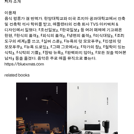
저자 소개
이용재
음식 평론가 겸 번역가. 한양대학교와 미국 조지아 공과대학교에서 건축
및 건축학 석사 학위를 받고, 애틀랜타의 건축 회사 TVS 아키텍처 &
디자인에서 일했다. 『조선일보』, 『한국일보』 등 여러 매체에 기고해온
한편, 『한식의 품격』, 『외식의 품격』, 『냉면의 품격』, 『미식대담』, 『조리
도구의 세계』를 쓰고, 『실버 스푼』, 『뉴욕의 맛 모모푸쿠』, 『인생의 맛
모모푸쿠』, 『뉴욕 드로잉』, 『그때 그곳에서』, 『작가의 창』, 『철학이 있는
식탁』, 『식탁의 기쁨』, 『창밖 뉴욕』, 『완벽하지 않아』, 『모든 것을 먹어본
남자』 등을 옮겼다. 음악은 주로 애플 뮤직으로 듣는다.
https://bluexmas.com
related books