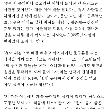
“숨어서 음악이나 들으려던 계획이 틀어진 건 유난스런
사단장 탓이었다. 대를 이어 별을 달았다는 당시 사단장은
하필이면 음식에 관심이 많아서, 틈만 나면 내가 근무했던
보급 수송 대대로 실험 지시를 내렸다. 개중에는 참신한
것도 있기는 했다. 이를테면 토요일 아침 특식인 햄버거
빵을 대나무 발에 쪄보라는 지시였다.” (45쪽, 「의심의
여지없이 소머리국밥」)
“청어 튀김으로 배를 채우고 아기자기한 문구류를 파는
상점을 거쳐 들른 레코드 가게에서 라디오 디파트먼트의
『덜 중요한 일들』을 샀다. ‘스웨덴에 왔으니 스웨덴 밴드의
음반을 무작위로 사서 들어보자.’라는 생각에 진열대를
뒤져 골랐다.” (61쪽, 「힙한 동네에서 청어 튀김을 먹고
아무 음반이나 골라 집었다」)
“저 추운 여정에서 계속 들려왔던 음악이 있었다. 하우스로
포장한 보사노바 리듬에 허스키한 여자 보컬이 듣기 좋은