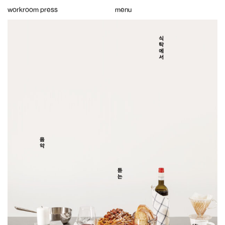
Skip
workroom press
menu
to
content