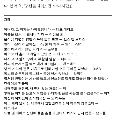
다 샀어요, 당신을 위한 건 아니지만」)
차례
아버지, 그 피자는 가짜였답니다 — 데프 레퍼드
이름은 앤서니, 앤서니 피자 — 이상은 외
분식집 라면을 향한 식욕에 눈을 뜨고 — 건스 앤 로지스
밀리 바닐리와 감자전 믹스: 둘 다 가짜 — 밀리 바닐리
보리차로 착각했던 트리오 — 푼수들
비트로 퍼 올리고 과일로 끓인 잼 — 테크노트로닉
다시 먹고 싶지 않아요, 부활절 달걀 — 티미 티
커피와 돈가스를 먹는 대가: 100달러 — 앤스랙스
텅 빈 거리와 같은 마음으로 갈매기살 소금 구이를 먹었다 — 015B
돌고래 순두부에 돌고래는 들어 있지 않았다 — 최일민
별처럼 반짝이는 기타를 들으며 인스턴트 잡채로 따뜻한 점심을 먹었다 —
틴에이지 팬클럽
삼배주와 해장국, 왜 믿지 않는 거죠? — 딕
후배는 위저를 들으며 작업을 하다가 반찬을 싸들고 돌아갔을까? — 위저
의심의 여지없이 소머리국밥 — 노 다우트
어느 새벽 남의 집 거실에서 엠앤엠즈를 집어 먹을까 망설였다 —
에스테로
드럼 앤 베이스 장단에 몸을 흔들며 코티지 치즈와 굽지 않은 아몬드를