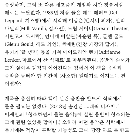
풍성하며, 그의 또 다른 애호품인 게임과 치간 칫솔처럼
때로는 느닷없다. 1989년 처음 들은 데프 레퍼드(Def
Leppard, 치즈빵)에서 시작해 이상은(앤서니 피자), 밀리
바닐리(Milli Vanilli, 감자전), 드림 시어터(Dream Theater,
저탄고지 도시락), 언니네 이발관(마운틴 듀), 글렌 굴드
(Glenn Gould, 레드 와인), 백예린(간장 게장과 딸기),
유키카(귤 냉면) 등을 거쳐 에이드리안 렌커(Adrianne
Lenker, 마트에서 산 식재료)로 마무리된다. 음반의 순서가
그가 살아온 궤적과 이어진다는 점에서 이 책을 음식과
음악을 둘러싼 한 인간의 (사소한) 일대기로 여겨보는 건
어떨까?
제목을 충실히 따라 책에 실린 음반을 반드시 식탁에서
들을 필요는 없겠다. (2018년 출간된 그래픽 디자이너
이재민의 『청소하면서 듣는 음악』에 실린 음반이 청소와는
크게 관련 없었듯 말이다.) 오히려 어떤 음악은 식탁에서
듣기에는 적잖이 곤란할 가능성도 크다. 당장 하드 록 밴드