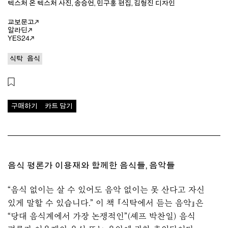
텍스처 온 텍스처
사진
,
송승언
,
민구홍
편집
,
김형진
디자인
교보문고
알라딘
YES24
식탁
음식
구매하기
카트 담기
음식 평론가 이용재와 함께한 음식들, 음악들
“음식 없이는 살 수 있어도 음악 없이는 못 산다고 자신
있게 말할 수 있습니다.” 이 책 『식탁에서 듣는 음악』은
“당대 음식계에서 가장 논쟁적인”(셰프 박찬일) 음식