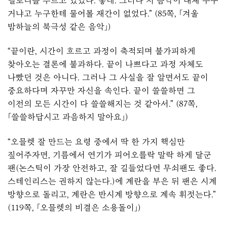
멜로디를 부르고 있었다. 좋네. 그러나 저 음악이 대체 누구
거냐고 누구한테 물어볼 재간이 없었다.” (85쪽, 「겨울
밤하늘의 북극성 같은 음악」)
“끝이란, 시간이 흐르고 과정이 축적되며 불가피하게
찾아오는 결론에 불과하다. 끝이 나쁘다고 과정 자체도
나빴던 것은 아니다. 그러나 그 사실을 잘 알면서도 끝이
중요하다며 자꾸만 자신을 속인다. 끝이 쓸쓸하면 그
이전의 모든 시간이 다 쓸쓸해지는 것 같아서.” (87쪽,
「쓸쓸하답시고 과음하지 말아요」)
“오믈렛 잘 만드는 요령 중에서 딱 한 가지 핵심만
짚어주자면, 기름에서 연기가 피어오를락 말락 하게 달군
팬(논스틱이 가장 안전하고, 잘 길들었다면 무쇠팬도 좋다.
스테인리스는 권하지 않는다.)에 계란을 부은 뒤 팬은 시계
방향으로 돌리고, 계란은 반시계 방향으로 계속 휘젓는다.”
(119쪽, 「오믈렛의 비결은 소용돌이」)