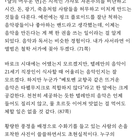
『달의 어두운 면』은 시적인 가사로 자본주의를 비난하고
시간, 돈, 광기, 죽음처럼 사람들을 허무하고 미치게 만드는
것들을 다룬다. 예전에는 핑크 플로이드를 잘난 척하는
음악광들이나 좋아하는 밴드라고 생각했는데, 이제는
음악을 만든다는 게 책 한 권을 쓰는 일이라는 걸 알게
되었다. 음악과 독서는 비슷한 경험이다. 내가 사서라면 이
앨범은 철학 서가에 꽂아 두겠다. (71쪽)
바로크 시대에는 어땠는지 모르겠지만, 텔레만의 음악이
21세기 직장인이 식사할 때 어울리는 음악인지는 잘
모르겠다. 하지만 누군가 “베토벤 교향곡 같은 뜨거운
음악은 타펠무지크로 적합하지 않다”라고 한 말에는 크게
공감한다. 천천히 세공하는 듯한 텔레만의 음악은 언제
들어도 질리지 않고, 물 흐르듯 이어져 맛없는 걸 먹어도
체할 일은 없을 것 같다. (87쪽)
황량한 풍경을 배경으로 수화기를 들고 있는 사람의 손을
포착한 사진이 쓸쓸하면서도 초현실적이다. 누구의