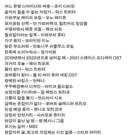
어느 유명 디자이너의 짜증 – 조이 디비전
끝까지 들을 수 없는 자장가 – 막스 리히터
가와쿠보 레이의 요청 – 오노 세이겐
묘지공원 산책 – 얀 가르바레크, 힐리어드 앙상블
수영하면서 배운 것들 – 패션 피트
월요일이라는 핑계 – 이와무라 류타
가구 음악 – 브라이언 이노
밤은 부드러워 – 안토니우 카를루스 조빙
한옥에 드러누워서 – 정가악회
2019년에서 2020년으로 넘어갈 때 – 2001 스페이스 오디세이 OST
과거의 오늘 – 웨더 리포트
봄이 왔다 – 막스 리히터
초여름이 왔다 – 콜 미 바이 유어 네임 OST
완벽한 바캉스 – 안테나
우주배경복사 디자인 – 마이크 올드필드
교정지를 기다리며 – 빌 에번스 트리오
기쁨의 말을 듣기 – 언드라시 시프
삶에는 손잡이가 없다 – 로버트 글래스퍼 트리오
인생 배경 음악 – 엔니오 모리코네
감정의 안전거리 – 사카모토 류이치
마감이 끝난 날 밤 – 팻 메시니 그룹
모기는 싫어 – M83
편집자의 글, 최고의 각성제는 시간 없음 – 스티브 라이히