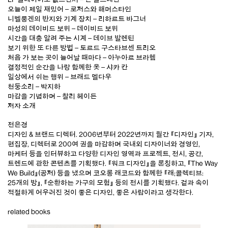
오늘이 제일 재밌어 – 로저스와 해머스타인
니벨룽겐의 반지와 기계 장치 – 리하르트 바그너
마성의 데이비드 보위 – 데이비드 보위
시간을 대충 알려 주는 시계 – 데이브 발렌틴
보기 위한 또 다른 방법 – 토르드 구스타브센 트리오
처음 가 보는 곳이 늘어날 때마다 – 아누아르 브라헴
결정적인 순간을 나랑 함께한 옷 – 샤카 칸
일상에서 쉬는 행위 – 브래드 멜다우
천둥소리 – 박지하
마감을 기념하며 – 찰리 헤이든
저자 소개
전은경
디자인 & 브랜드 디렉터. 2006년부터 2022년까지 월간 『디자인』 기자,
편집장, 디렉터로 200여 권을 마감하며 국내외 디자이너와 경영인,
마케터 등을 인터뷰하고 다양한 디자인 영역과 프로젝트, 전시, 공간,
트렌드에 관한 콘텐츠를 기획했다. 『워크 디자인』을 론칭하고, 『The Way
We Build』(공저) 등을 냈으며 코오롱 래코드와 함께한 『래;콜렉티브:
25개의 방』, 『순환하는 가구의 모험』 등의 전시를 기획했다. 겉과 속이
적절하게 어우러진 것이 좋은 디자인, 좋은 사람이라고 생각한다.
related books