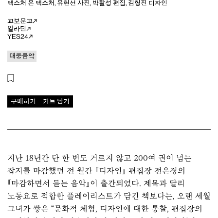
텍스처 온 텍스처
,
유현선
사진
,
박활성
편집
,
김형진
디자인
교보문고
알라딘
YES24
대중음악
구매하기
카트 담기
지난 18년간 단 한 번도 거르지 않고 200여 권이 넘는
잡지를 마감했던 전 월간 『디자인』 편집장 전은경의
『마감하면서 듣는 음악』이 출간되었다. 제목과 달리
노동요로 적합한 플레이리스트가 담긴 책보다는, 오랜 세월
그녀가 쌓은 “문화적 체험, 디자인에 대한 통찰, 편집장의