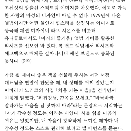
번째 앨범을 위해 『케임브리지 천문학 대백과사전』에 실린
초신성의 방출선 스펙트럼 이미지를 차용했다. 에고로 가득
찬 사람의 마성의 디자인이 아닐 수 없다. 1979년에 나온
앨범이지만 어쩐 일인지 힙스터를 상징하는 이미지로
등극해 패션 디자이너 라프 시몬스를 비롯해
유니클로에서도 『미지의 즐거움』 앨범 커버를 활용한
티셔츠를 선보인 바 있다. 록 밴드 앨범에서 티셔츠와
에코백으로 매체를 갈아타더니 패션 브랜드로 승화된
듯하다. (9쪽)
가끔 뵐 때마다 좋은 책을 선물해 주시는 어떤 서점
대표님을 연말에 만났을 때, 내 상태를 어찌 알았는지
이바라기 노리코의 시집 『처음 가는 마을』을 건네면서
이렇게 말했다. “편집장님, 77쪽을 보세요.” “바싹바싹
말라가는 마음을 남 탓하지 마라”라는 문장으로 시작하는
「자기 감수성 정도는」이라는 시였다. 시를 읽을 마음의
여유는 없었지만, 내 마음이 강퍅하게 느껴질 때마다 내
감수성 정도는 스스로 관리해 보려고 빌 에번스를 듣는다.