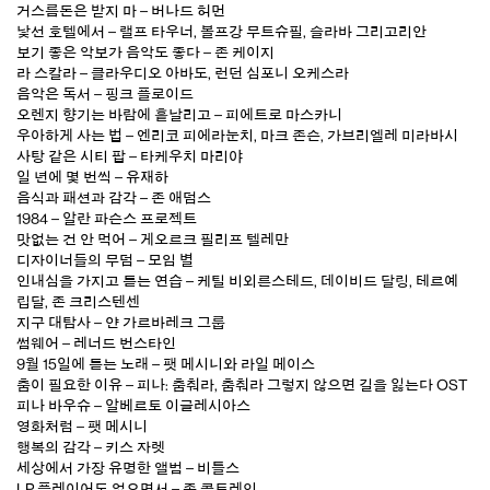
거스름돈은 받지 마 – 버나드 허먼
낯선 호텔에서 – 랠프 타우너, 볼프강 무트슈필, 슬라바 그리고리안
보기 좋은 악보가 음악도 좋다 – 존 케이지
라 스칼라 – 클라우디오 아바도, 런던 심포니 오케스라
음악은 독서 – 핑크 플로이드
오렌지 향기는 바람에 흩날리고 – 피에트로 마스카니
우아하게 사는 법 – 엔리코 피에라눈치, 마크 존슨, 가브리엘레 미라바시
사탕 같은 시티 팝 – 타케우치 마리야
일 년에 몇 번씩 – 유재하
음식과 패션과 감각 – 존 애덤스
1984 – 알란 파슨스 프로젝트
맛없는 건 안 먹어 – 게오르크 필리프 텔레만
디자이너들의 무덤 – 모임 별
인내심을 가지고 듣는 연습 – 케틸 비외른스테드, 데이비드 달링, 테르예
립달, 존 크리스텐센
지구 대탐사 – 얀 가르바레크 그룹
썸웨어 – 레너드 번스타인
9월 15일에 듣는 노래 – 팻 메시니와 라일 메이스
춤이 필요한 이유 – 피나: 춤춰라, 춤춰라 그렇지 않으면 길을 잃는다 OST
피나 바우슈 – 알베르토 이글레시아스
영화처럼 – 팻 메시니
행복의 감각 – 키스 자렛
세상에서 가장 유명한 앨범 – 비틀스
LP 플레이어도 없으면서 – 존 콜트레인