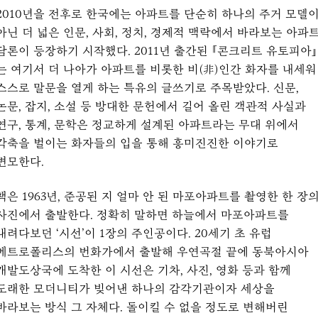
2010년을 전후로 한국에는 아파트를 단순히 하나의 주거 모델
아닌 더 넓은 인문, 사회, 정치, 경제적 맥락에서 바라보는 아파
담론이 등장하기 시작했다. 2011년 출간된 『콘크리트 유토피아』
는 여기서 더 나아가 아파트를 비롯한 비(非)인간 화자를 내세워
스스로 말문을 열게 하는 특유의 글쓰기로 주목받았다. 신문,
논문, 잡지, 소설 등 방대한 문헌에서 길어 올린 객관적 사실과
연구, 통계, 문학은 정교하게 설계된 아파트라는 무대 위에서
각축을 벌이는 화자들의 입을 통해 흥미진진한 이야기로
변모한다.
책은 1963년, 준공된 지 얼마 안 된 마포아파트를 촬영한 한 장
사진에서 출발한다. 정확히 말하면 하늘에서 마포아파트를
내려다보던 ‘시선’이 1장의 주인공이다. 20세기 초 유럽
메트로폴리스의 번화가에서 출발해 우연곡절 끝에 동북아시아
개발도상국에 도착한 이 시선은 기차, 사진, 영화 등과 함께
도래한 모더니티가 빚어낸 하나의 감각기관이자 세상을
바라보는 방식 그 자체다. 돌이킬 수 없을 정도로 변해버린