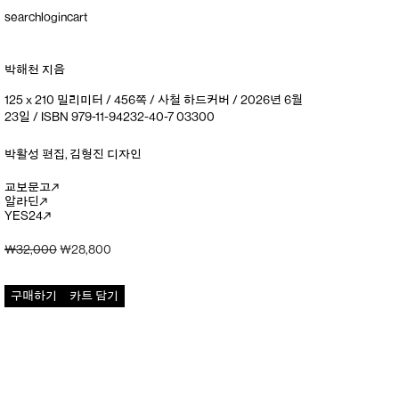
search
login
cart
박해천
지음
125 x 210 밀리미터 / 456쪽 / 사철 하드커버 / 2026년 6월
23일 / ISBN 979-11-94232-40-7 03300
박활성
편집
,
김형진
디자인
교보문고
알라딘
YES24
원래
현재
₩
32,000
₩
28,800
가격:
가격:
₩32,000.
₩28,800.
구매하기
카트 담기