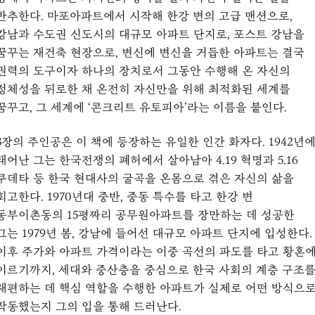
반추한다. 마포아파트에서 시작해 한강 변의 고급 맨션으로,
강남과 수도권 신도시의 대규모 아파트 단지로, 포스트 강남을
꿈꾸는 재건축 현장으로, 변신에 변신을 거듭한 아파트는 결국
권력의 도구이자 하나의 장치로서 그동안 수행해 온 자신의
정체성을 뒤로한 채 온전히 자신만을 위해 최적화된 세계를
꿈꾸고, 그 세계에 ‘콘크리트 유토피아’라는 이름을 붙인다.
3장의 주인공은 이 책에 등장하는 유일한 인간 화자다. 1942년
태어난 그는 한국전쟁의 폐허에서 살아남아 4.19 혁명과 5.16
쿠데타 등 한국 현대사의 굴곡을 온몸으로 겪은 자신의 삶을
회고한다. 1970년대 중반, 중동 특수를 타고 한강 변
동부이촌동의 15평짜리 공무원아파트를 장만하는 데 성공한
그는 1979년 봄, 강남에 들어선 대규모 아파트 단지에 입성한다.
이후 주가와 아파트 가격이라는 이중 곡선의 파도를 타고 황혼
이르기까지, 세대와 중산층을 중심으로 한국 사회의 계층 구조
재편하는 데 핵심 역할을 수행한 아파트가 실제로 어떤 방식으
작동했는지 그의 입을 통해 드러난다.