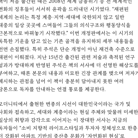
책이 처음 출간된 때는 2008년 세계 금융위기 등 전 세계적인
변화의 징후들이 서서히 윤곽을 드러내던 시기였다. “재편된
세계의 논리는 특정 계층·지역·세대에 국한되지 않고 일반
대중의 일상 곳곳에 스며들어 그들의 의식구조와 행동양식을
근본적으로 바꿔놓기 시작했다.” 이번 개정판에서는 이 시기의
독특한 기운을 담고 있는 기존 골격을 유지하되 세부 내용들을
전면 손질했다. 특히 주석은 단순 개정이 아닌 재건축 수준으로
재편이 이뤄졌다. 지난 15년간 출간된 관련 저술과 축적된 연구
성과가 방대하게 반영된 주석은 책의 서사에 더 선명한 해상도
부여하고, 때론 본문의 내용과 미묘한 긴장 관계를 맺으며 저자
제시하는 관점을 넘어 이 책이 충분히 담아내지 못한 여러
담론으로 독자를 안내하는 연결 통로를 제공한다.
모더니티에서 출현한 변종의 시선이 대한민국이라는 국가 및
사회와 접속하고, 세대와 계층이라는 현실 주체와 맞물려 미세
일상의 취향과 감각으로 이어지는 이 장대한 서사는 지금의
독자들이 “소비 지향적 라이프스타일과 투자자 정체성으로 한층
더 강화된 아파트 기반의 중산층 문화가 ‘자연화된 현실’로