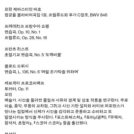
요한 제바스티안 바흐
평균율 클라비어곡집 1권, 프렐류드와 푸가 C장조, BWV 846
프레데리크 프랑수아 쇼팽
연습곡, Op. 10, No. 1
프렐류드, Op. 28, No. 16
프란츠 리스트
초절기교 연습곡, No. 5 ‘도깨비불’
클로드 드뷔시
연습곡, L. 136, No. 6 ‘여덟 손가락을 위하여’
세르게이 프로코피예프
토카타, Op. 11
오민
예술가. 시간을 둘러싼 물질과 사유의 경계 및 상호 작용을 연구한다. 주로
미술, 음악, 무용의 교차점, 그리고 시간 기반 설치와 라이브 퍼포먼스가
만나는 접점에서 신체가 시간을 감각하고 운용하고 소비하고 또
발생시키는 방식을 주시한다.
『포스트텍스처』
,
『토마』
(공저),
『부재자,
참석자, 초청자』
,
『스코어 스코어』
등을 출간했다.