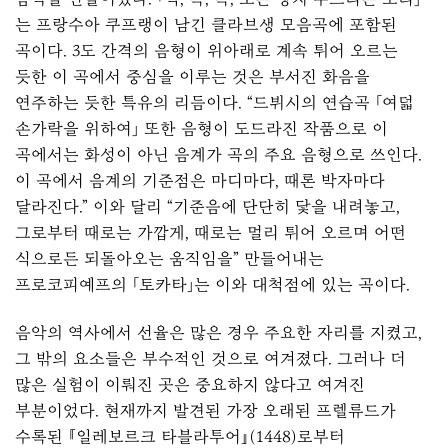
는 프랑수아 쿠프랭이 남긴 클라브생 모음곡에 포함된
곡이다. 3도 간격의 음형이 위아래로 계속 튀어 오르는
듯한 이 곡에서 중심을 이루는 것은 부서진 화음을
연주하는 듯한 특유의 리듬이다. “드뷔시의 연습곡 「여덟
손가락을 위하여」 또한 음형이 도드라진 작품으로 이
곡에서는 화성이 아닌 음계가 곡의 주요 음형으로 쓰인다.
이 곡에서 음계의 기준점은 마디마다, 때론 박자마다
달라진다.” 이와 달리 “기준음에 단단히 닻을 내려놓고,
그로부터 때로는 가깝게, 때로는 멀리 튀어 오르며 어떤
식으로든 되돌아오는 움직임을” 만들어내는
프로코피예프의 「토카타」는 이와 대척점에 있는 곡이다.
음악의 역사에서 선율은 많은 경우 주요한 자리를 지켰고,
그 밖의 요소들은 부수적인 것으로 여겨졌다. 그러나 더
많은 실험이 이뤄진 곳은 중요하지 않다고 여겨진
부분이었다. 현재까지 발견된 가장 오래된 프렐류드가
수록된 『일레보르크 타블라투어』(1448)로부터