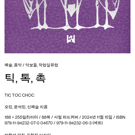
예술
,
음악
/
악보들
,
작업실유령
틱, 톡, 촉
TIC TOC CHOC
오민
,
문석민
,
신예슬
지음
188 × 255밀리미터 / 88쪽 / 사철 하드커버 / 2024년 11월 15일 / ISBN
979-11-94232-07-0 04670 / 979-11-94232-06-3 (세트)