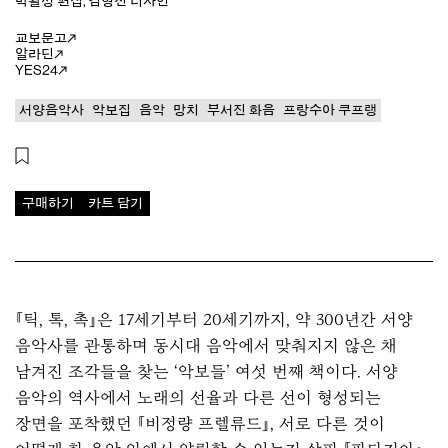
박활성
편집
,
김형진
디자인
교보문고
알라딘
YES24
서양음악사
악보집
음악
망치
부서진 화음
프랑수아 쿠프랭
구매하기
카트 담기
『틱, 톡, 촉』은 17세기부터 20세기까지, 약 300년간 서양
음악사를 관통하며 동시대 음악에서 맞춰지지 않은 채
남겨진 조각들을 찾는
‘악보들’
여섯 번째 책이다. 서양
음악의 역사에서 노래의 선율과 다른 선이 형성되는
장면을 포착했던
『비정량 프렐류드』
, 서로 다른 것이