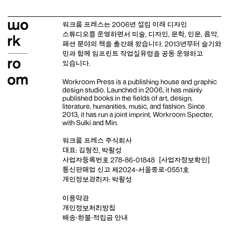
워크룸 프레스는 2006년 설립 이래
디자인
스튜디오
를 운영하면서 미술, 디자인, 문학, 인문, 음악,
패션 분야의 책을 출간해 왔습니다. 2013년부터
슬기와
민
과 함께 임프린트
작업실유령
을 공동 운영하고
있습니다.
Workroom Press is a publishing house and
graphic
design studio
. Launched in 2006, it has mainly
published books in the fields of art, design,
literature, humanities, music, and fashion. Since
2013, it has run a joint imprint,
Workroom Specter,
with
Sulki and Min
.
워크룸 프레스 주식회사
대표: 김형진, 박활성
사업자등록번호 278-86-01848
[사업자정보확인]
통신판매업 신고 제2024-서울종로-0551호
개인정보관리자: 박활성
이용약관
개인정보처리방침
배송‧환불‧적립금 안내