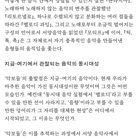
어떻게 한 음악 안에서 양립할 수 있는지 살핀
『판타지아』
,
노래하며 노래하지 않는 음악의 변주를 관찰했던
『리토르넬로』
, 하나로 수렴되지 않고 분화하는 여러 점들을
따라간
『멜로디 과잉』
, 그리고 노래로부터 조금씩 멀어지는
구성의 언어로서 서양음악을 읽었던
『모티프』
에 이어, 『틱,
톡, 촉』은 그 자체로서 자기 충족적인 음악을 만들어낸
음형들의 움직임을 좇는다.
지금-여기에서 관찰되는 음악의 동시대성
‘악보들’의 출발점은 지금-여기의 음악이다. 현재 우리가
마주한 음악이 가진 동시대성이란 무엇이며 그것은 어떤
모습인가. 예컨대 “동시대 음악 실험에서 ‘멜로디’라고 부를
수 있을 만한 선이 사라지고, ‘음향’이라고 부를 수 있을
만한 덩어리가 그 자리를 대체한 현상”은 어디에서
시작되었고, 그 이유는 무엇인가.
‘악보들’은 이를 추적하는 과정에서 서양 음악사에서