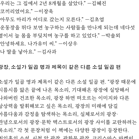
“우리는 그 집에서 2년 8개월을 살았다.” —김혜진
“코끼리였어요.” —이장욱
“아무도 마리가 어디로 갔는지 모른다.” —김초엽
“운동장을 뛰다 보면 농구하는 사람들을 만나게 되는데 네다섯
명이서 늘 몸을 부딪치며 농구를 하고 있었다.” —박솔뫼
“안녕하세요. 나가유미 씨.” —이상우
“나 딸을 낳아요.” —김사과
광장, 소설가 일곱 명과 제목이 같은 다른 소설 일곱 편
소설가 일곱 명과 제목이 같은 다른 소설 일곱 편. “광장 때문에
시름시름 앓은 끝에 나온 목소리, 기대해온 광장에 실망해서
나와버린 건조한 목소리, 광장 하면 떠오르는 이미지와 다른
상상력을 발휘해보고 싶은 목소리, 광장의 미래에 담길
아름다움과 감정을 탐색하는 목소리, 실체로서의 광장·
관념으로서의 광장·문학 텍스트로서의 광장 사이를 교란하려는
목소리.” 각 첫 문장처럼 이 책에는 다양한 광장이 등장한다.
최인훈의 소설, 시청 앞 광장, 광화문 광장, 크리스마스 마켓이