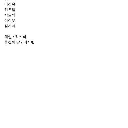
이장욱
김초엽
박솔뫼
이상우
김사과
해설 / 김신식
출간의 말 / 이사빈