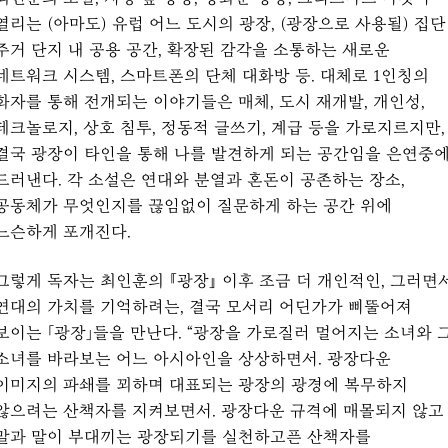
열리는 (아마도) 유럽 어느 도시의 광장, (광장으로 사용될) 집단
주거 단지 내 공용 공간, 확장된 감각을 소통하는 새로운
네트워크 시스템, 스마트폰의 단체 대화방 등. 대체로 1인칭의
화자를 통해 전개되는 이야기들은 매체, 도시 재개발, 개인성,
테크놀로지, 상호 침투, 정동적 글쓰기, 계급 등을 가로지르지만,
결국 광장이 타인을 통해 나를 발견하게 되는 공간임을 은연중
드러낸다. 각 소설은 연대와 분열과 혼돈이 공존하는 장소,
공동체가 무엇인지를 끊임없이 질문하게 하는 공간 위에
느슨하게 포개진다.
그렇게 독자는 최인훈의 『광장』 이후 조금 더 개인적인, 그러면
연대의 가치를 기억하려는, 결국 모서리 어딘가가 삐뚤어져
보이는 「광장」들을 만난다. “광장을 가로질러 멀어지는 소녀와 
소녀를 바라보는 어느 아시아인을 상상하면서. 광장다운
이미지의 파쇄를 꾀하며 대표되는 광장의 광경에 복무하지
않으려는 산책자를 지켜보면서. 광장다운 규격에 매몰되지 않고
말과 말이 부대끼는 광장되기를 실천하고픈 산책자를