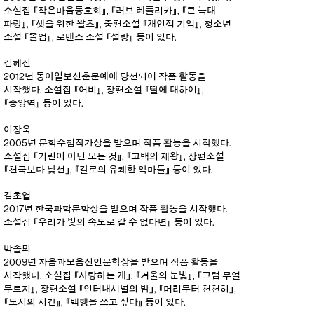
소설집 『작은마음동호회』, 『러브 레플리카』, 『큰 늑대
파랑』, 『셋을 위한 왈츠』, 중편소설 『개인적 기억』, 청소년
소설 『졸업』, 로맨스 소설 『설랑』 등이 있다.
김혜진
2012년 동아일보신춘문예에 당선되어 작품 활동을
시작했다. 소설집 『어비』, 장편소설 『딸에 대하여』,
『중앙역』 등이 있다.
이장욱
2005년 문학수첩작가상을 받으며 작품 활동을 시작했다.
소설집 『기린이 아닌 모든 것』, 『고백의 제왕』, 장편소설
『천국보다 낯선』, 『칼로의 유쾌한 악마들』 등이 있다.
김초엽
2017년 한국과학문학상을 받으며 작품 활동을 시작했다.
소설집 『우리가 빛의 속도로 갈 수 없다면』 등이 있다.
박솔뫼
2009년 자음과모음신인문학상을 받으며 작품 활동을
시작했다. 소설집 『사랑하는 개』, 『겨울의 눈빛』, 『그럼 무얼
부르지』, 장편소설 『인터내셔널의 밤』, 『머리부터 천천히』,
『도시의 시간』, 『백행을 쓰고 싶다』 등이 있다.