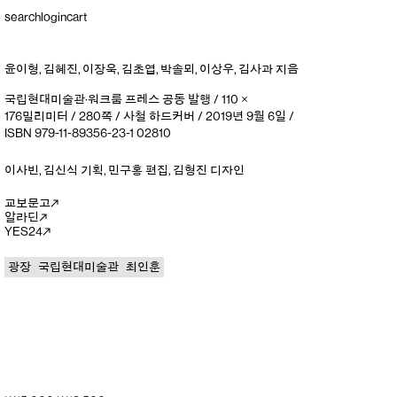
search
login
cart
윤이형
,
김혜진
,
이장욱
,
김초엽
,
박솔뫼
,
이상우
,
김사과
지음
국립현대미술관·워크룸 프레스 공동 발행 / 110 ×
176밀리미터 / 280쪽 / 사철 하드커버 / 2019년 9월 6일 /
ISBN 979-11-89356-23-1 02810
이사빈
,
김신식
기획
,
민구홍
편집
,
김형진
디자인
교보문고
알라딘
YES24
광장
국립현대미술관
최인훈