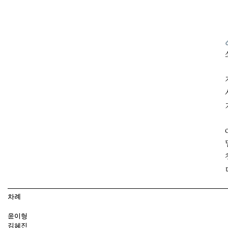
차례
윤이형
김혜진