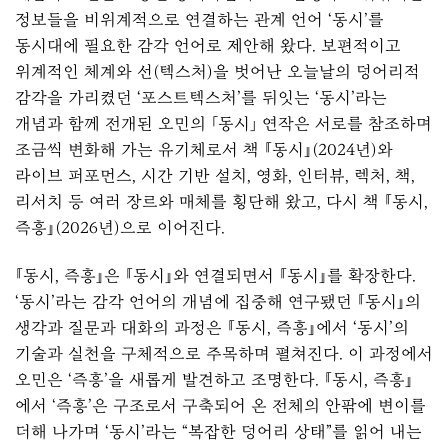
정보들을 비위계적으로 연결하는 관계 언어 ‘동시’를
동시대에 필요한 감각 언어로 제안해 왔다. 보편적이고
위계적인 체계와 선(텍스처)을 벗어난 오늘날의 덩어리적
감각을 가리켰던 ‘포스트텍스처’를 뒤잇는 ‘동시’라는
개념과 함께 전개된 오민의 「동시」 연작은 서로를 참조하며
조금씩 변화해 가는 유기체로서 책
『동시』
(2024년)와
라이브 퍼포먼스, 시간 기반 설치, 영화, 인터뷰, 렉처, 책,
리서치 등 여러 장르와 매체를 횡단해 왔고, 다시 책 『동시,
즉흥』(2026년)으로 이어진다.
『동시, 즉흥』은
『동시』
와 연결되면서
『동시』
를 확장한다.
‘동시’라는 감각 언어의 개념에 집중해 연구됐던
『동시』
의
생각과 질문과 대화의 과정은 『동시, 즉흥』에서 ‘동시’의
기술과 실천을 구체적으로 주목하며 펼쳐진다. 이 과정에서
오민은 ‘즉흥’을 새롭게 발견하고 조명한다. 『동시, 즉흥』
에서 ‘즉흥’은 구조로서 구축되어 온 전체의 안팎에 변이를
더해 나가며 ‘동시’라는 “복잡한 덩어리 상태”를 읽어 내는