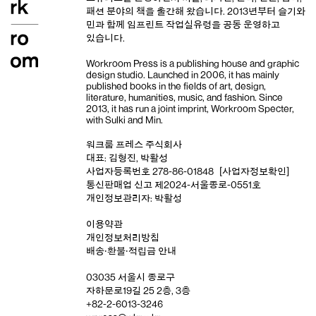
패션 분야의 책을 출간해 왔습니다. 2013년부터
슬기와
민
과 함께 임프린트
작업실유령
을 공동 운영하고
있습니다.
Workroom Press is a publishing house and
graphic
design studio
. Launched in 2006, it has mainly
published books in the fields of art, design,
literature, humanities, music, and fashion. Since
2013, it has run a joint imprint,
Workroom Specter,
with
Sulki and Min
.
워크룸 프레스 주식회사
대표: 김형진, 박활성
사업자등록번호 278-86-01848
[사업자정보확인]
통신판매업 신고 제2024-서울종로-0551호
개인정보관리자: 박활성
이용약관
개인정보처리방침
배송‧환불‧적립금 안내
03035 서울시 종로구
자하문로19길 25 2층, 3층
+82-2-6013-3246