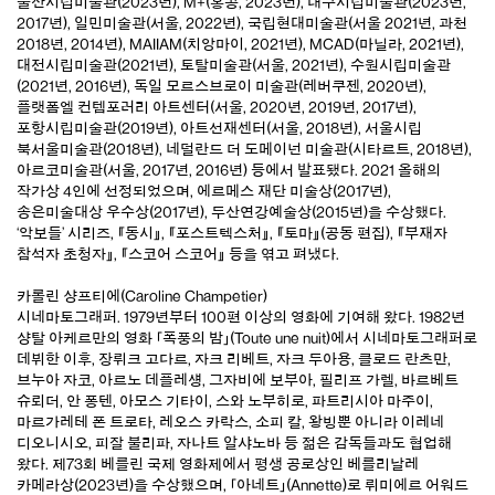
울산시립미술관(2023년), M+(홍콩, 2023년), 대구시립미술관(2023년,
2017년), 일민미술관(서울, 2022년), 국립현대미술관(서울 2021년, 과천
2018년, 2014년), MAIIAM(치앙마이, 2021년), MCAD(마닐라, 2021년),
대전시립미술관(2021년), 토탈미술관(서울, 2021년), 수원시립미술관
(2021년, 2016년), 독일 모르스브로이 미술관(레버쿠젠, 2020년),
플랫폼엘 컨템포러리 아트센터(서울, 2020년, 2019년, 2017년),
포항시립미술관(2019년), 아트선재센터(서울, 2018년), 서울시립
북서울미술관(2018년), 네덜란드 더 도메이넌 미술관(시타르트, 2018년),
아르코미술관(서울, 2017년, 2016년) 등에서 발표됐다. 2021 올해의
작가상 4인에 선정되었으며, 에르메스 재단 미술상(2017년),
송은미술대상 우수상(2017년), 두산연강예술상(2015년)을 수상했다.
‘악보들’ 시리즈
,
『동시』
,
『포스트텍스처』
,
『토마』
(공동 편집),
『부재자
참석자 초청자』
,
『스코어 스코어』
등을 엮고 펴냈다.
카롤린 샹프티에(Caroline Champetier)
시네마토그래퍼. 1979년부터 100편 이상의 영화에 기여해 왔다. 1982년
샹탈 아케르만의 영화 「폭풍의 밤」(Toute une nuit)에서 시네마토그래퍼로
데뷔한 이후, 장뤼크 고다르, 자크 리베트, 자크 두아용, 클로드 란츠만,
브누아 자코, 아르노 데플레섕, 그자비에 보부아, 필리프 가렐, 바르베트
슈뢰더, 안 퐁텐, 아모스 기타이, 스와 노부히로, 파트리시아 마주이,
마르가레테 폰 트로타, 레오스 카락스, 소피 칼, 왕빙뿐 아니라 이레네
디오니시오, 피잘 불리파, 자나트 알샤노바 등 젊은 감독들과도 협업해
왔다. 제73회 베를린 국제 영화제에서 평생 공로상인 베를리날레
카메라상(2023년)을 수상했으며, 「아네트」(Annette)로 뤼미에르 어워드