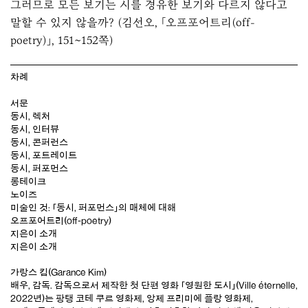
그러므로 모든 보기는 시를 경유한 보기와 다르지 않다고
말할 수 있지 않을까? (김선오, 「오프포어트리(off-
poetry)」, 151~152쪽)
차례
서문
동시, 렉처
동시, 인터뷰
동시, 콘퍼런스
동시, 포트레이트
동시, 퍼포먼스
롱테이크
노이즈
미술인 것: 「동시, 퍼포먼스」의 매체에 대해
오프포어트리(off-poetry)
지은이 소개
지은이 소개
가랑스 킴(Garance Kim)
배우, 감독. 감독으로서 제작한 첫 단편 영화 「영원한 도시」(Ville éternelle,
2022년)는 팡탱 코테 쿠르 영화제, 앙제 프리미에 플랑 영화제,