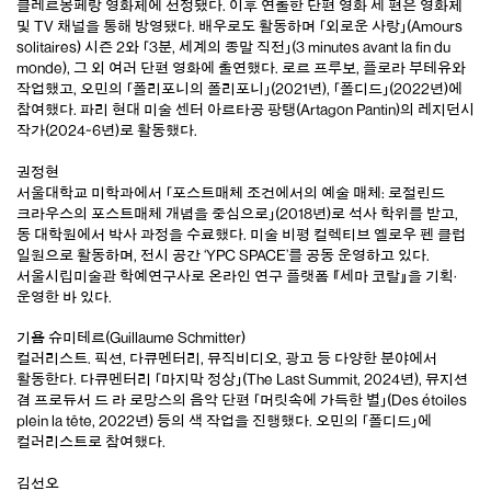
클레르몽페랑 영화제에 선정됐다. 이후 연출한 단편 영화 세 편은 영화제
및 TV 채널을 통해 방영됐다. 배우로도 활동하며 「외로운 사랑」(Amours
solitaires) 시즌 2와 「3분, 세계의 종말 직전」(3 minutes avant la fin du
monde), 그 외 여러 단편 영화에 출연했다. 로르 프루보, 플로라 부테유와
작업했고, 오민의 「폴리포니의 폴리포니」(2021년), 「폴디드」(2022년)에
참여했다. 파리 현대 미술 센터 아르타공 팡탱(Artagon Pantin)의 레지던시
작가(2024~6년)로 활동했다.
권정현
서울대학교 미학과에서 「포스트매체 조건에서의 예술 매체: 로절린드
크라우스의 포스트매체 개념을 중심으로」(2018년)로 석사 학위를 받고,
동 대학원에서 박사 과정을 수료했다. 미술 비평 컬렉티브 옐로우 펜 클럽
일원으로 활동하며, 전시 공간 ‘YPC SPACE’를 공동 운영하고 있다.
서울시립미술관 학예연구사로 온라인 연구 플랫폼 『세마 코랄』을 기획·
운영한 바 있다.
기욤 슈미테르(Guillaume Schmitter)
컬러리스트. 픽션, 다큐멘터리, 뮤직비디오, 광고 등 다양한 분야에서
활동한다. 다큐멘터리 「마지막 정상」(The Last Summit, 2024년), 뮤지션
겸 프로듀서 드 라 로망스의 음악 단편 「머릿속에 가득한 별」(Des étoiles
plein la tête, 2022년) 등의 색 작업을 진행했다. 오민의 「폴디드」에
컬러리스트로 참여했다.
김선오