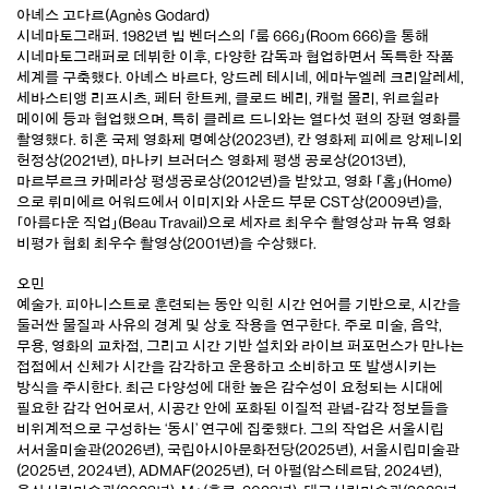
아녜스 고다르(Agnès Godard)
시네마토그래퍼. 1982년 빔 벤더스의 「룸 666」(Room 666)을 통해
시네마토그래퍼로 데뷔한 이후, 다양한 감독과 협업하면서 독특한 작품
세계를 구축했다. 아녜스 바르다, 앙드레 테시네, 에마누엘레 크리알레세,
세바스티앵 리프시츠, 페터 한트케, 클로드 베리, 캐럴 몰리, 위르쉴라
메이에 등과 협업했으며, 특히 클레르 드니와는 열다섯 편의 장편 영화를
촬영했다. 히혼 국제 영화제 명예상(2023년), 칸 영화제 피에르 앙제니외
헌정상(2021년), 마나키 브러더스 영화제 평생 공로상(2013년),
마르부르크 카메라상 평생공로상(2012년)을 받았고, 영화 「홈」(Home)
으로 뤼미에르 어워드에서 이미지와 사운드 부문 CST상(2009년)을,
「아름다운 직업」(Beau Travail)으로 세자르 최우수 촬영상과 뉴욕 영화
비평가 협회 최우수 촬영상(2001년)을 수상했다.
오민
예술가. 피아니스트로 훈련되는 동안 익힌 시간 언어를 기반으로, 시간을
둘러싼 물질과 사유의 경계 및 상호 작용을 연구한다. 주로 미술, 음악,
무용, 영화의 교차점, 그리고 시간 기반 설치와 라이브 퍼포먼스가 만나는
접점에서 신체가 시간을 감각하고 운용하고 소비하고 또 발생시키는
방식을 주시한다. 최근 다양성에 대한 높은 감수성이 요청되는 시대에
필요한 감각 언어로서, 시공간 안에 포화된 이질적 관념-감각 정보들을
비위계적으로 구성하는 ‘동시’ 연구에 집중했다. 그의 작업은 서울시립
서서울미술관(2026년), 국립아시아문화전당(2025년), 서울시립미술관
(2025년, 2024년), ADMAF(2025년), 더 아펄(암스테르담, 2024년),