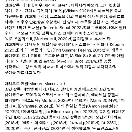
영화감독, 에디터, 배우, 제작자, 교육자, 다학제적 예술가. 그가 연출한
하이브리드 단편 다큐멘터리 「비켄」(Vikken, 2021년)은 마르세유 국제
다큐멘터리 영화제 관객상, 그르노블 야외 영화제 심사 위원상, 올랴르드
시네마 최우수 단편상을 수상했다. 칸 영화제 ‘주목할 만한 시선’ 섹션에
선정된 「리턴 투 서울」(Return to Seoul, 2022년)과 우크라이나에서 촬영
후 비극적으로 사망한 감독 만타스 크 베다라비추스의 영화
「마리우폴리스 II」(Mariupolis II, 2022년)를 편집했고, 후자는 칸
영화제에서 심사 위원 특별상을 수상했다. 시쇼프는 「시베리아」(Siberia,
2020년)와 「그 여름의 느낌」(This Summer Feeling, 2015년)에 배우로
참여했고, 드니 코테의 「부드러운 피부」(A Skin So Soft, 2017년)와 아벨
페라라의 「얼라이브 인 프랑스」(Alive in France, 2017년)를 공동
제작했다. 프랑스 영화 학교 라 페미스에서 영화 편집과 시각적 관점
구성을 가르치고 있다.
마리오르 만빌(Mariore Manneville)
조명 감독. 미하엘 하네케, 테런스 맬릭, 미카엘 에르스의 조명 팀에
참여했으며, 조명 감독으로서는 세드리크 클라피슈, 에마뉘엘 핑켈과
협업했다. 「메르퇴유」(Merteuil, 2025년), 「마리아」(Maria, 2024년), 「앙
팡파르」(En fanfare, 2024년), 「나의 유일한 욕망」(À mon seul désir,
2023년), 「아버지의 딸」(La Fille de son père, 2023년), 뮤지컬 영화 「돈
후안」(Don Juan, 2022년) 등에서 조명 감독을 맡았다. 오민의 「에튀드」
(2018년), 「에튀드의 에튀드」(2018년), 「참석자」(2019년), 「412356」,
(2020년), 「동시, 콘퍼런스」(2024년)에 참여했으며, ‘퍼포먼스로서의