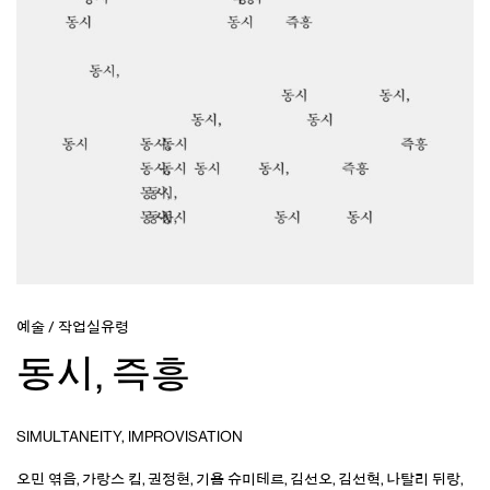
예술
/
작업실유령
동시, 즉흥
SIMULTANEITY, IMPROVISATION
오민
엮음
,
가랑스 킴
,
권정현
,
기욤 슈미테르
,
김선오
,
김선혁
,
나탈리 뒤랑
,