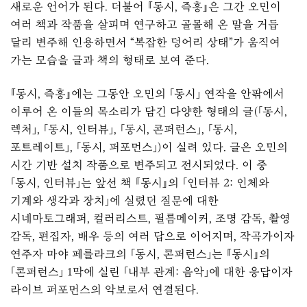
새로운 언어가 된다. 더불어 『동시, 즉흥』은 그간 오민이
여러 책과 작품을 살피며 연구하고 골몰해 온 말을 거듭
달리 변주해 인용하면서 “복잡한 덩어리 상태”가 움직여
가는 모습을 글과 책의 형태로 보여 준다.
『동시, 즉흥』에는 그동안 오민의 「동시」 연작을 안팎에서
이루어 온 이들의 목소리가 담긴 다양한 형태의 글(「동시,
렉처」, 「동시, 인터뷰」, 「동시, 콘퍼런스」, 「동시,
포트레이트」, 「동시, 퍼포먼스」)이 실려 있다. 글은 오민의
시간 기반 설치 작품으로 변주되고 전시되었다. 이 중
「동시, 인터뷰」는 앞선 책
『동시』
의 「인터뷰 2: 인체와
기계와 생각과 장치」에 실렸던 질문에 대한
시네마토그래퍼, 컬러리스트, 필름메이커, 조명 감독, 촬영
감독, 편집자, 배우 등의 여러 답으로 이어지며, 작곡가이자
연주자 마야 페를라크의 「동시, 콘퍼런스」는
『동시』
의
「콘퍼런스」 1막에 실린 「내부 관계: 음악」에 대한 응답이자
라이브 퍼포먼스의 악보로서 연결된다.