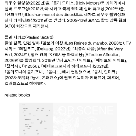
최우수 촬영상(2022년)을, 「홀리 모터스」(Holy Motors)로 카메리미지
실버 프로그상(2012년)과 시카고 국제 영화제 실버 휴고상(2012년)을,
「신과 인간」(Des hommes et des dieux)으로 세자르 최우수 촬영상과
잔니 디 베난초상(2011년)을 받았다. 2009~12년 프랑스 촬영 감독 협회
(AFC) 회장으로 재직했다.
폴린 시카르(Pauline Sicard)
촬영 감독. 단편 영화 「맘보의 여왕」(Les Reines du mambo, 2023년), TV
시리즈 「데칼로그」(Dekalog, 2023년), 「최종의 다음」(After the Very
End, 2024년), 장편 영화 「아펙시옹 아펙시옹」(Affection Affection,
2026년)을 촬영했다. 2018년부터 오민과 「에튀드」, 「에튀드의 에튀드」,
「참석자」, 「412356」, 「헤테로크로니의 헤테로포니」(2021년),
「폴리포니의 폴리포니」, 「폴디드」에서 협업했으며, 「동시, 인터뷰」
(2023~5년)와 「동시, 콘퍼런스」에 촬영 감독이자 인터뷰이, 퍼포머,
컬러리스트로 참여했다.
related books