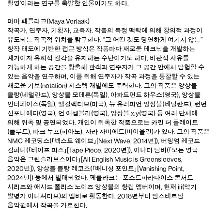
촬영’이라는 연구를 촉발한 인물이기도 하다.
마야 페를라크(Maya Verlaak)
작곡가, 연주자, 기획자, 교육자. 작품의 특정 맥락에 의해 창의적 과정이
유도되는 작곡적 위치를 탐구한다. “그 어떤 것도 당연하게 여기지 않는”
창작 태도에 기반한 접근 방식은 작품마다 새로운 테크닉을 개발하는
계기이자 유희적 감각을 유지하는 수단이기도 하다. 비판적 사유를
가능하게 하는 공간을 창출해 관객과 연주자가 그 공간 안에서 탐험할 수
있는 음악을 연구하며, 이를 위해 연주자가 작곡 과정을 통찰할 수 있는
새로운 기보(notation) 시스템 개발에도 주력한다. 그의 작품은 앙상블
클랑(네덜란드), 앙상블 모데른(독일), 아파트먼트 하우스(영국), 앙상블
인터페이스(독일), 엘컬렉티브(미국), 뉴 유러피언 앙상블(네덜란드), 런던
신포니에타(영국), 언 어셈블리(영국), 앙상블 x.y(영국) 등 여러 단체에
의해 위촉 및 공연되었다. 개인이 위촉한 작품으로는 카린 더 플레이트
(플루트), 마크 누프(피아노), 자라 자비에트(바이올린)가 있다. 그의 작품은
NMC 레코딩스(「넥스트 웨이브」[Next Wave, 2014년]), 버밍엄 레코드
컴퍼니(「테이프 피스」[Tape Piece, 2020년]), 어나더 팀버(「모든 영국
음악은 그린슬리브스이다」[All English Music is Greensleeves,
2020년]), 앙상블 클랑 레코즈(「배니싱 포인트」[Vanishing Point,
2024년]) 등에서 발매되었다. 페를라크는 포스트파라다이스 콘서트
시리즈와 애시드 폴리스 노이즈 앙상블의 창립 멤버이며, 현재 iii(악기
발명가 이니셔티브)의 멤버로 활동한다. 2018년부터 암스테르담
음악원에서 작곡을 가르친다.