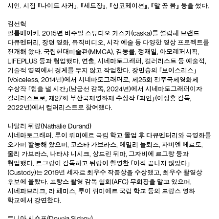
시인. 시집 『나이트 사커』, 『세트장』, 『싱코페이션』, 『말 꿈 몸』 등을 썼다.
김선혁
필름메이커. 2015년 비주얼 스튜디오 카스카(caska)를 설립해 브랜드
다큐멘터리, 장편 영화, 뮤직비디오, 시각 예술 등 다양한 영상 프로젝트를
전개해 왔다. 국립현대미술관(MMCA), 김동률, 정재일, 아모레퍼시픽,
LIFEPLUS 등과 협업했다. 연출, 시네마토그래퍼, 컬러리스트 등 예술적,
기술적 영역에서 경계를 두지 않고 작업한다. 장민승의 「보이스리스」
(Voiceless, 2014년)에서 시네마토그래퍼로, 제25회 전주국제영화제
수상작 「힘을 낼 시간」(남궁선 감독, 2024년)에서 시네마토그래퍼이자
컬러리스트로, 제27회 부산국제영화제 수상작 「괴인」(이정홍 감독,
2022년)에서 컬러리스트로 참여했다.
나탈리 뒤랑(Nathalie Durand)
시네마토그래퍼. 루이 뤼미에르 국립 학교 졸업 후 다큐멘터리와 극영화를
오가며 활동해 왔으며, 코스타 가브라스, 에밀리 들뢰즈, 파비엔 베르토,
줄리 가브라스, 나타샤 니시크, 상드린 뒤마, 그자비에 르그랑 등과
협업했다. 르그랑이 감독하고 뒤랑이 촬영한 「아직 끝나지 않았다」
(Custody)는 2019년 세자르 최우수 작품상을 수상했고, 최우수 촬영상
후보에 올랐다. 프랑스 촬영 감독 협회(AFC) 부회장을 맡고 있으며,
시네파브리크, 라 페미스, 루이 뤼미에르 국립 학교 등의 프랑스 영화
학교에서 강연한다.
두니아 시쇼프(Dounia Sichov)