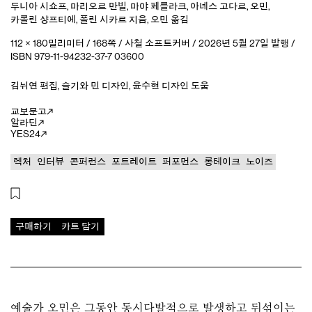
두니아 시쇼프
,
마리오르 만빌
,
마야 페를라크
,
아녜스 고다르
,
오민
,
카롤린 샹프티에
,
폴린 시카르
지음
,
오민
옮김
112 × 180밀리미터 / 168쪽 / 사철 소프트커버 / 2026년 5월 27일 발행 /
ISBN 979-11-94232-37-7 03600
김뉘연
편집
,
슬기와 민
디자인
,
윤수현
디자인 도움
교보문고
알라딘
YES24
렉처
인터뷰
콘퍼런스
포트레이트
퍼포먼스
롱테이크
노이즈
구매하기
카트 담기
예술가 오민은 그동안 동시다발적으로 발생하고 뒤섞이는