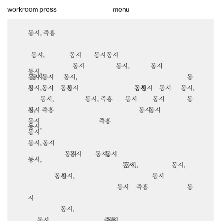
Skip
workroom press
menu
to
content