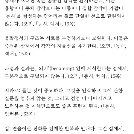
경계가 흐려진 혹은 혼종된 감각을 환기하는데, 이는
융합이나 총체 감각보다는 다중이나 집합 감각에 가깝다.
‘동시’를 형성하는 덩어리는 결코 단일한 선으로 환원되지
않는다. (오민, 「동시, 렉처」, 13쪽)
불확정성과 구조는 서로를 부정하기보다 보완한다. 이들은
중첩된 상태에서 각각의 자율성을 유지한다. (오민, 「동시,
렉처」, 15쪽)
과정과 결과는
, ‘
되기
’(becoming)
안에 서식한다는 점에서
,
근본적으로 구별되지 않는다
. (오민, 「동시, 렉처」, 15쪽)
시카르: 듣는 것이 중요하다. 그것을 인식하고 그에 관한
질문을 멈추지 않는 것, 그리고 점점 더 나아지려고
노력하는 것 자체만으로도 좋은 훈련이 된다. (「동시,
인터뷰」, 33쪽)
킴: 연습이란 진화를 전제한 반복과 인내다. 그런 점에서,