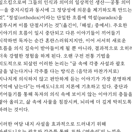
일으킴으로써 그들의 인식과 의미의 일상적인 생산―공통 의미
―을 중지시킴과 동시에 그 정당성에 의문을 제기하도록 만드는
것”, “정설(orthodox)이라는 단일한 흐름에 역설(paradox)을
침투시켜 이를 단절시키는 것”(옮긴이, 「해설」 중에서). 주요한
이야기의 흐름이 일시 중단되고 다른 이야기들이 끼어들기
시작하면 독자는 순간 혼란스러워지지만, 이어 서서히 새로운
흐름을 의식 깊숙이 받아들이게 될 뿐 아니라, 결과적으로 오히
더욱 강렬한 경험을 하게 된다. 오랜 구전 전통 기법을
의도적으로 되살린 이러한 논리는 “글 속에 각종 사설과 괄호
글을 넣는다거나 각주를 다는 방식은 (음악과 마찬가지로)
지나치게 의식하지 않고 편안하게 듣는 이야기가 가장 분명하게
기억에 남는다”는 마세도니오의 지론에 기초하고 있다. 중단과
끼어들기를 통해 독자의 의식 속에 보이지 않는 이야기의 층들
쌓아 올리고, 삶 속에 사물을 침잠시켜, 뇌리에 더 깊게 박히도록
하려는 것이다.
이러한 여담 내지 사설을 효과적으로 드러내기 위해
마세도니오는 괄호와 각주를 통해, 또한 (‘연속성’의 느낌을