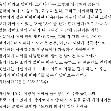
옥에 티라고 말이다. 그러나 나는 그렇게 생각하지 않는다.
문학의 역사, 미술 비평, 교향곡 분석, 그리고 사회학적 구원
가능성과 같은 어마어마한 내용(이는 가구에 대한 상세한 묘사
보다 가까이에 있는 ‘자연’ 사이를 왔다 갔다 한다)으로 가득 차
있는 장편소설의 시대가 다 지나간 마당에 단편이든 과학
논문에서 여담 한번 했다고 한들, 그게 뭐 그리 큰 잘못이란
말인가? 더 이해하기 어려운 점은, 여담과 사설에 적극적으로
반대하는 사람일수록 친구들이나 가족과 식사하면서 더
활기차게 대화를 나눌뿐더러, 밤이건 낮이건 라디오에서
흘러나오는 소리가 없이는 아무 일도 못하고 단 한순간도 견디
못한다는 사실이다. (…) 내가 이토록 여담을 길게 하는 이유는
우리가 어디까지 이야기를 했는지 알아보는 척하기
위해서다.”(본문 223~225쪽)
마세도니오는 이렇게 여담을 늘어놓는 이유를 능청스레
뭉뚱그리고 있지만, 작가로서 여담 내지 사설을 글에 개입시키
목적은 분명해 보인다. “독자의 의식에 일대 혼란을