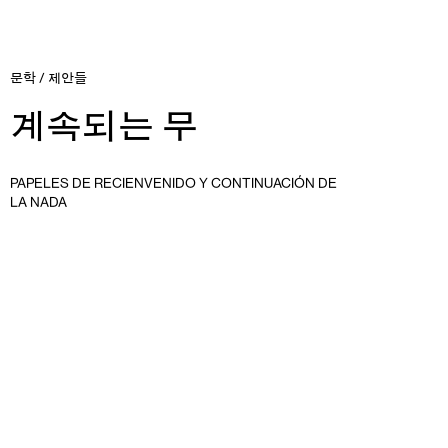
문학
/
제안들
계속되는 무
PAPELES DE RECIENVENIDO Y CONTINUACIÓN DE
LA NADA