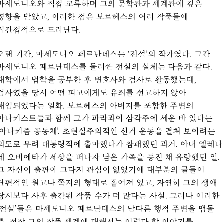
마세도니오와 직접 교류하며 그의 문학관과 세계관에 깊은
영향을 받았고, 이러한 점은 보르헤스의 여러 작품들에
직간접적으로 드러난다.
오랜 기간, 마세도니오 페르난데스는 ‘전설’의 작가였다. 그간
마세도니오 페르난데스를 둘러싼 전설의 실체는 다음과 같다.
대학에서 법학을 공부한 후 변호사와 검사로 활동했는데,
검사였을 당시 어떤 피고에게도 유죄를 선고하지 않아
해임되었다는 일화. 보르헤스의 아버지를 포함한 주변의
아나키스트들과 함께 그가 파라과이 삼각주에 세운 바 있다는
‘아나키즘 공동체’. 초현실주의적인 선거 운동을 펼쳐 보이려는
의도로 무려 대통령직에 출마했다가 참패했던 과거. 아내 엘레
데 오비에타가 세상을 떠나자 남은 가족을 등진 채 유랑했던 일.
그 자신이 출판에 그다지 관심이 없었기에 대부분의 글들이
단편적인 원고나 쪽지의 형태로 흩어져 있고, 자연히 그의 생애
당시보다 사후 출간된 작품 수가 더 많다는 사실. 그러나 이러한
‘전설’들은 마세도니오 페르난데스의 남다른 행적 주변을 맴돌
뿐, 정작 그의 작품 세계에 대해서는 이렇다 할 이야기를