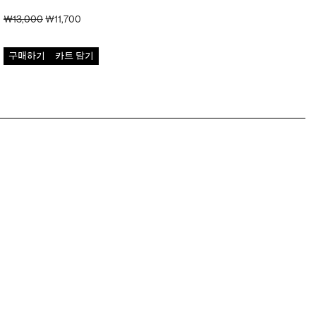
원래
현재
₩
13,000
₩
11,700
가격:
가격:
₩13,000.
₩11,700.
구매하기
카트 담기