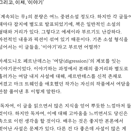
그리고, 이제, ‘이야기’
『계속되는 무』의 분량은 여느 중편소설 정도다. 하지만 각 글들
때마다 잡지에 별도로 발표되었기에, 책은 일반적인 소설의
형태와 거리가 있다. 그렇다고 에세이라 부르기도 난감하다.
자전적인 내용과 픽션이 섞여 있기 때문이다. 기존 소설 형식을
넘어서는 이 글들을, ‘이야기’라고 부르면 어떨까?
마세도니오 페르난데스는 ‘여담(digression)’의 계보를 잇는
이야기꾼이었다. 이야기하는 과정에서 본래의 줄거리와 별도로
흘러가는 여담 내지 사설에 대해, 세르반테스를 신적 존재로
여겼고 마크 트웨인을 애호했던 작가는 자신의 작품에서 여담을
한참 풀어낸 후 이렇게 말한다.
“독자여, 이 글을 읽으면서 많은 지식을 얻어 뿌듯한 느낌마저 
것이다. 하지만 독자여, 이에 대해 고마움을 느끼면서도 당신은
속으로 이런 생각을 할 것이다. 배우는 것은 좋지만 본론에서
벗어난 사설은 문제가 있다. 다른 건 다 좋은데 사설이 많은 게