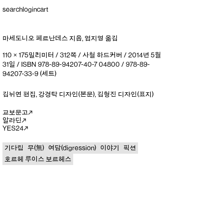
search
login
cart
마세도니오 페르난데스
지음
,
엄지영
옮김
110 × 175밀리미터 / 312쪽 / 사철 하드커버 / 2014년 5월
31일 / ISBN 978-89-94207-40-7 04800 / 978-89-
94207-33-9 (세트)
김뉘연
편집
,
강경탁
디자인(본문)
,
김형진
디자인(표지)
교보문고
알라딘
YES24
기다림
무(無)
여담(digression)
이야기
픽션
호르헤 루이스 보르헤스